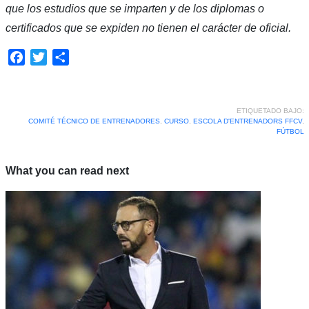
que los estudios que se imparten y de los diplomas o
certificados que se expiden no tienen el carácter de oficial.
Facebook
Twitter
Compartir
ETIQUETADO BAJO:
COMITÉ TÉCNICO DE ENTRENADORES
,
CURSO
,
ESCOLA D'ENTRENADORS FFCV
,
FÚTBOL
What you can read next