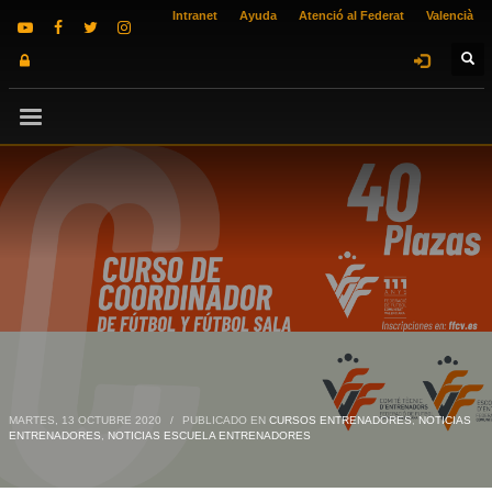
Intranet
Ayuda
Atenció al Federat
Valencià
MARTES, 13 OCTUBRE 2020
/
PUBLICADO EN
CURSOS ENTRENADORES
,
NOTICIAS
ENTRENADORES
,
NOTICIAS ESCUELA ENTRENADORES