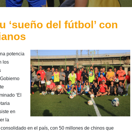
 ‘sueño del fútbol’ con
ianos
una potencia
n los
s
l Gobierno
te
minado ‘El
taria
siste en
er la
 consolidado en el país, con 50 millones de chinos que