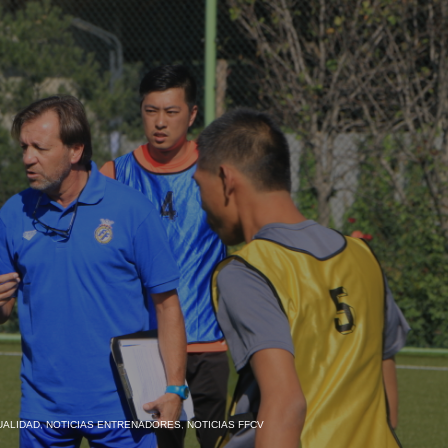
UALIDAD
,
NOTICIAS ENTRENADORES
,
NOTICIAS FFCV