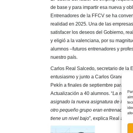
de base y para impartir esa nueva y obl
Entrenadores de la FFCV se ha converti
realidad en 2025. Una de las empresas 
satisfacer los deseos del Gobierno, re
y eligió a la valenciana, por su magnitu
alumnos –futuros entrenadores y profes
nuestro país.
Carlos Real Salcedo, secretario de la 
entusiasmo y junto a Carlos Granero y
Pekín a finales de septiembre para imp
Par
Actualización a 40 alumnos. “
La mayorí
alm
asignado la nueva asignatura de Fútbol
tec
ide
otro pequeño grupo eran entrenadores d
afe
tiene un nivel bajo
”, explica Real a su 