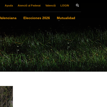
Ayuda
Atenció al Federat
Valencià
LOGIN
alenciana
Elecciones 2026
Mutualidad