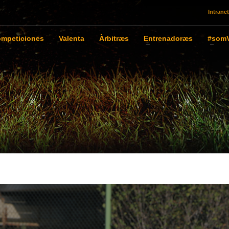
Intranet
mpeticiones
Valenta
Àrbitræs
Entrenadoræs
#somV