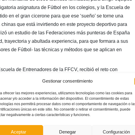
igatoria asignatura de Fútbol en los colegios, y la Escuela de
do en el gran cicerone para que ese ‘sueño’ se torne una
chinas que está invirtiendo en este proyecto deportivo para
alizó un estudio de las Federaciones más punteras de España
d, trayectoria y abultada experiencia, para que formara a sus
ores de Fútbol- las técnicas y métodos que se aplican en
Escuela de Entrenadores de la FFCV, recibió el reto con
 Nino Lema, dos de los profesores de la Escuela, puso rumbo a
Gestionar consentimiento
artir las primeras Jornadas de Educación, Formación y
a ofrecer las mejores experiencias, utilizamos tecnologías como las cookies para
a eran profesores de colegios de primaria a los que habían
acenar y/o acceder a la información del dispositivo. El consentimiento de estas
, pero que no habían jugado nunca antes a este deporte, y
nologías nos permitirá procesar datos como el comportamiento de navegación o la
ntificaciones únicas en este sitio. No consentir o retirar el consentimiento, puede
e fútbol base que querían actualizar su formación porque
ctar negativamente a ciertas características y funciones.
regreso a Valencia.
Aceptar
Denegar
Configuración