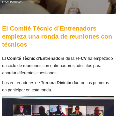
FFCV
,
PORTADA
El Comité Tècnic d’Entrenadors
empieza una ronda de reuniones con
técnicos
El
Comité Tècnic d’Entrenadors
de la
FFCV
ha empezado
un ciclo de reuniones con entrenadores adscritos para
abordar diferentes cuestiones.
Los entrenadores de
Tercera División
fueron los primeros
en participar en esta ronda.