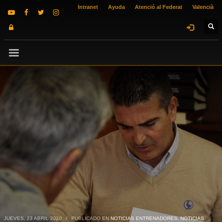
Intranet
Ayuda
Atenció al Federat
Valencià
JUEVES, 23 ABRIL 2020
/
PUBLICADO EN
NOTICIAS ENTRENADORES
,
NOTICIAS