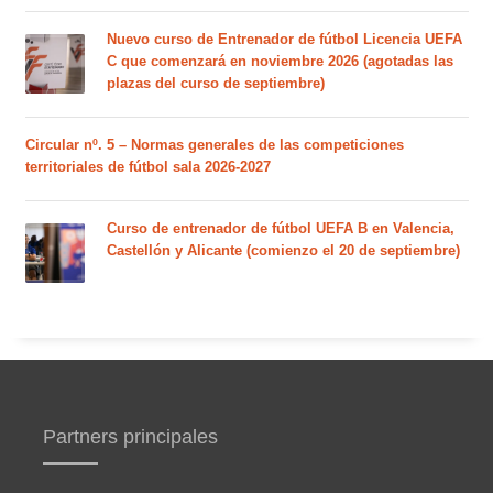
Nuevo curso de Entrenador de fútbol Licencia UEFA
C que comenzará en noviembre 2026 (agotadas las
plazas del curso de septiembre)
Circular nº. 5 – Normas generales de las competiciones
territoriales de fútbol sala 2026-2027
Curso de entrenador de fútbol UEFA B en Valencia,
Castellón y Alicante (comienzo el 20 de septiembre)
Partners principales