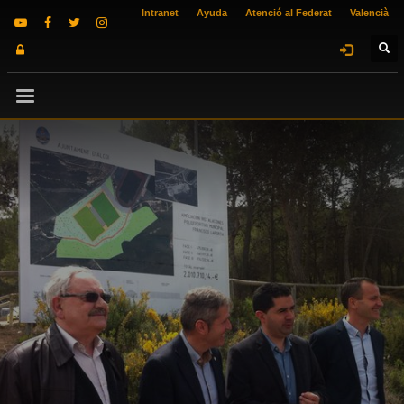
Intranet
Ayuda
Atenció al Federat
Valencià