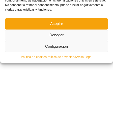
comportamiento de navegación o las identificaciones únicas en este sitio.
No consentir o retirar el consentimiento, puede afectar negativamente a
ciertas características y funciones.
Aceptar
Denegar
Configuración
Burriana se impone en los penaltis y se acerca al sueño a Tercera – CD
Burriana vs Muro CF (1-1)
Política de cookies
Política de privacidad
Aviso Legal