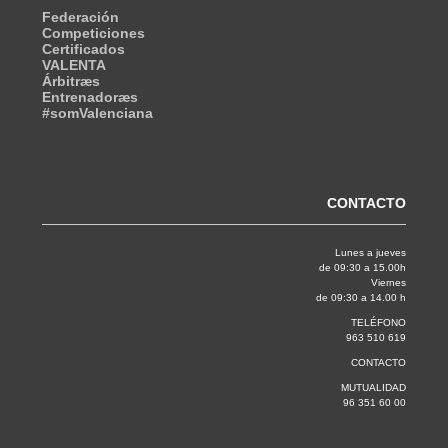
Federación
Competiciones
Certificados
VALENTA
Árbitræs
Entrenadoræs
#somValenciana
CONTACTO
Lunes a jueves
de 09:30 a 15.00h
Viernes
de 09:30 a 14.00 h
TELÉFONO
963 510 619
CONTACTO
MUTUALIDAD
96 351 60 00