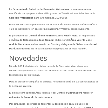
La
Federació de Futbol de la Comunitat Valenciana
ha organizado una
reunión de trabajo para definir el Programa de Tecnificaciones infantiles de la
Selecció Valenciana
para la temporada 2025/2026.
Estas convocatorias provinciales de tecnificación infantil comenzarán los días 17
y 18 de noviembre, en categorías masculina y Valenta, respectivamente.
El presidente del
Comité Tècnic d’Entrenadors
Rubén Mora
, el responsable
del
Área de Selecciones
José Gómez
; el director del
Área Valenta
José
Andrés Menchero
y el secretario del Comité y delegado de Selecciones
Israel
Martí
, han definido las líneas maestras del programa en esta reunión.
Novedades
Más de 600 futbolistas de clubes de toda la Comunitat Valenciana son
convocados y convocadas durante le temporada en estos entrenamientos de
tecnificación por provincias.
Para la presente campaña, la principal novedad residirá en las convocatorias de
la
Selecció Valenta
.
El objetivo principal del Área Valenta y del
Comité d’Entrenadors
reside en
potenciar la figura de la entrenadora
.
Por esta razón, se pretende fomentar la designación para el puesto de