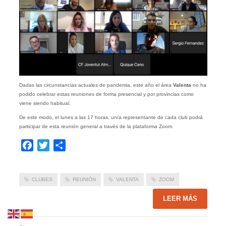
Dadas las circunstancias actuales de pandemia, este año el área
Valenta
no ha
podido celebrar estas reuniones de forma presencial y por provincias como
viene siendo habitual.
De este modo, el lunes a las 17 horas, un/a representante de cada club podrá
participar de esta reunión general a través de la plataforma Zoom.
Facebook
Twitter
Compartir
CLUBES
REUNIÓN
VALENTA
ZOOM
LEER MÁS