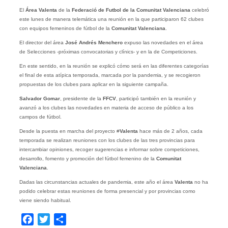
El
Área Valenta
de la
Federació de Futbol de la Comunitat Valenciana
celebró
este lunes de manera telemática una reunión en la que participaron 62 clubes
con equipos femeninos de fútbol de la
Comunitat Valenciana
.
El director del área
José Andrés Menchero
expuso las novedades en el área
de Selecciones -próximas convocatorias y clínics- y en la de Competiciones.
En este sentido, en la reunión se explicó cómo será en las diferentes categorías
el final de esta atípica temporada, marcada por la pandemia, y se recogieron
propuestas de los clubes para aplicar en la siguiente campaña.
Salvador Gomar
, presidente de la
FFCV
, participó también en la reunión y
avanzó a los clubes las novedades en materia de acceso de público a los
campos de fútbol.
Desde la puesta en marcha del proyecto #
Valenta
hace más de 2 años, cada
temporada se realizan reuniones con los clubes de las tres provincias para
intercambiar opiniones, recoger sugerencias e informar sobre competiciones,
desarrollo, fomento y promoción del fútbol femenino de la
Comunitat
Valenciana
.
Dadas las circunstancias actuales de pandemia, este año el área
Valenta
no ha
podido celebrar estas reuniones de forma presencial y por provincias como
viene siendo habitual.
Facebook
Twitter
Compartir