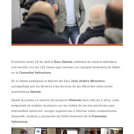
El próximo lunes 19 de abril el
Área Valenta
celebrará de manera telemática
una reunión con los 133 clubes que cuentan con equipos femeninos de fútbol
en la
Comunitat Valenciana
.
En la misma participará el director del área
José Andrés Menchero
,
acompañado por los técnicos y las técnicas de las diferentes selecciones
autonómicas
Valenta
.
Desde la puesta en marcha del proyecto #
Valenta
hace más de 2 años, cada
temporada se realizan reuniones con los clubes de las tres provincias para
intercambiar opiniones, recoger sugerencias e informar sobre competiciones,
desarrollo, fomento y promoción del fútbol femenino de la
Comunitat
Valenciana
.