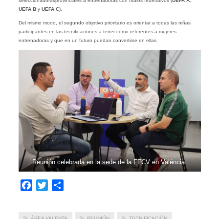
seleccionadorasprovinciales a entrenadoras con títulos federativos (
UEFA A
,
UEFA B
y
UEFA C
).
Del mismo modo, el segundo objetivo prioritario es orientar a todas las niñas
participantes en las tecnificaciones a tener como referentes a mujeres
entrenadoras y que en un futuro puedan convertirse en ellas.
Reunión celebrada en la sede de la FFCV en València.
Facebook
Twitter
Compartir
ÁREA VALENTA
REUNIÓN
TECNIFICACIÓN