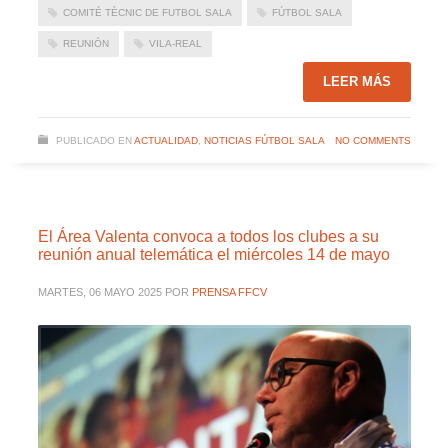
COMITÉ TÈCNIC DE FUTBOL SALA
FÚTBOL SALA
REUNIÓN
VILA-REAL
LEER MÁS
PUBLICADO EN
ACTUALIDAD
,
NOTICIAS FÚTBOL SALA
NO COMMENTS
El Área Valenta convoca a todos los clubes a su
reunión anual telemática el miércoles 14 de mayo
MARTES, 06 MAYO 2025
POR
PRENSA FFCV