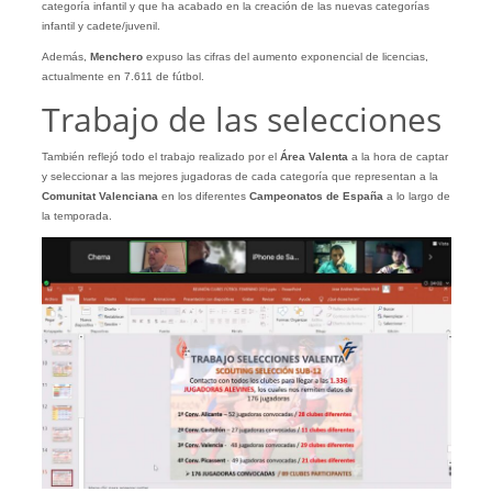
categoría infantil y que ha acabado en la creación de las nuevas categorías
infantil y cadete/juvenil.
Además,
Menchero
expuso las cifras del aumento exponencial de licencias,
actualmente en 7.611 de fútbol.
Trabajo de las selecciones
También reflejó todo el trabajo realizado por el
Área Valenta
a la hora de captar
y seleccionar a las mejores jugadoras de cada categoría que representan a la
Comunitat Valenciana
en los diferentes
Campeonatos de España
a lo largo de
la temporada.