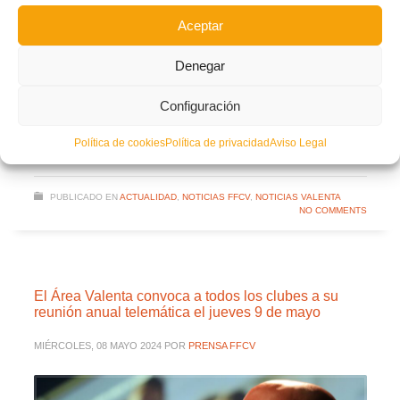
Aceptar
La reunión finalizó con un turno de preguntas y propuestas, en el que tomaron
voz representantes de diferentes clubes.
Denegar
Facebook
Twitter
Compartir
Configuración
CLUBES
REUNIÓN
VALENTA
Política de cookies
Política de privacidad
Aviso Legal
LEER MÁS
PUBLICADO EN
ACTUALIDAD
,
NOTICIAS FFCV
,
NOTICIAS VALENTA
NO COMMENTS
El Área Valenta convoca a todos los clubes a su
reunión anual telemática el jueves 9 de mayo
MIÉRCOLES, 08 MAYO 2024
POR
PRENSA FFCV