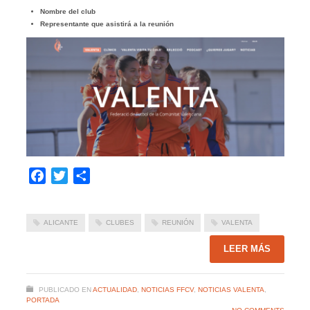
Nombre del club
Representante que asistirá a la reunión
Facebook
Twitter
Compartir
ALICANTE
CLUBES
REUNIÓN
VALENTA
LEER MÁS
PUBLICADO EN
ACTUALIDAD
,
NOTICIAS FFCV
,
NOTICIAS VALENTA
,
PORTADA