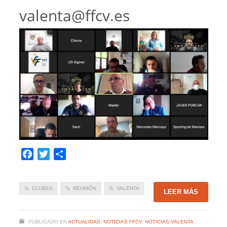
valenta@ffcv.es
Facebook
Twitter
Compartir
CLUBES
REUNIÓN
VALENTA
LEER MÁS
PUBLICADO EN
ACTUALIDAD
,
NOTICIAS FFCV
,
NOTICIAS VALENTA