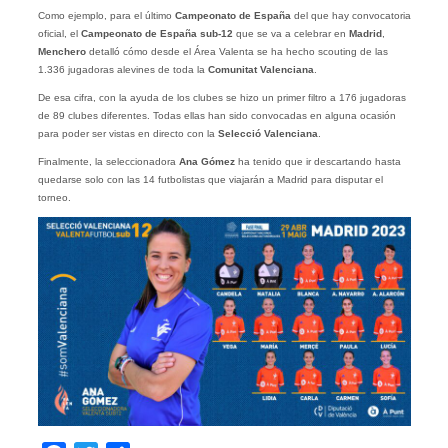
Como ejemplo, para el último
Campeonato de España
del que hay convocatoria
oficial, el
Campeonato de España sub-12
que se va a celebrar en
Madrid
,
Menchero
detalló cómo desde el Área Valenta se ha hecho scouting de las
1.336 jugadoras alevines de toda la
Comunitat Valenciana
.
De esa cifra, con la ayuda de los clubes se hizo un primer filtro a 176 jugadoras
de 89 clubes diferentes. Todas ellas han sido convocadas en alguna ocasión
para poder ser vistas en directo con la
Selecció Valenciana
.
Finalmente, la seleccionadora
Ana Gómez
ha tenido que ir descartando hasta
quedarse solo con las 14 futbolistas que viajarán a Madrid para disputar el
torneo.