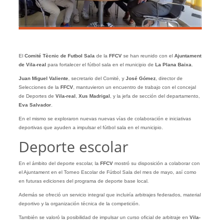
El
Comité Tècnic de Futbol Sala
de la
FFCV
se han reunido con el
Ajuntament
de Vila-real
para fortalecer el fútbol sala en el municipio de
La Plana Baixa
.
Juan Miguel Valiente
, secretario del Comité, y
José Gómez
, director de
Selecciones de la
FFCV
, mantuvieron un encuentro de trabajo con el concejal
de Deportes de
Vila-real
,
Xus
Madrigal
, y la jefa de sección del departamento,
Eva Salvador
.
En el mismo se exploraron nuevas nuevas vías de colaboración e iniciativas
deportivas que ayuden a impulsar el fútbol sala en el municipio.
Deporte escolar
En el ámbito del deporte escolar, la
FFCV
mostró su disposición a colaborar con
el Ajuntament en el Torneo Escolar de Fútbol Sala del mes de mayo, así como
en futuras ediciones del programa de deporte base local.
Además se ofreció un servicio integral que incluiría arbitrajes federados, material
deportivo y la organización técnica de la competición.
También se valoró la posibilidad de impulsar un curso oficial de arbitraje en
Vila-