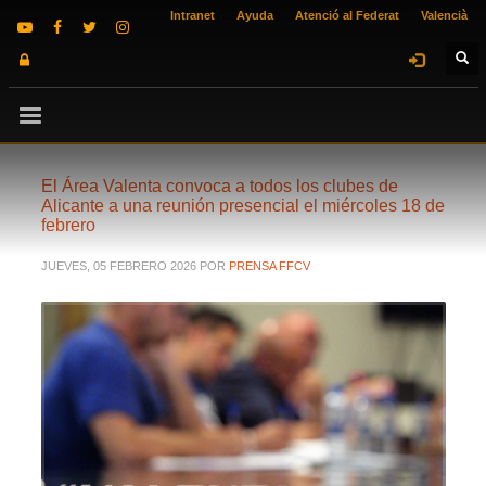
Intranet
Ayuda
Atenció al Federat
Valencià
El Área Valenta convoca a todos los clubes de
Alicante a una reunión presencial el miércoles 18 de
febrero
JUEVES, 05 FEBRERO 2026
POR
PRENSA FFCV