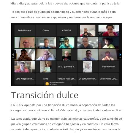
día a día y adaptándolo a las nuevas situaciones que se darán a partir de julio.
Todos esos clubes pudieron aportar ideas y sugerencias durante más de un
mes. Esas ideas también se expusieron y anotaron en la reunión de ayer.
Transición dulce
La
FFCV
apuesta por una transición dulce hacia la separación de todas las
categorías para equiparar el fútbol Valenta a tal y como está ahora el masculino.
La temporada que viene se mantendrán las mismas categorías, pero también se
prevén grupos voluntarios en categoría benjamín y en cadetes. De esta forma
se tratará de reproducir con el mismo éxtio lo que ya se realizó en su día con la