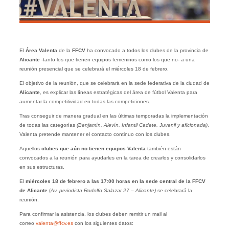
El
Área Valenta
de la
FFCV
ha convocado a todos los clubes de la provincia de
Alicante
-tanto los que tienen equipos femeninos como los que no- a una
reunión presencial que se celebrará el miércoles 18 de febrero.
El objetivo de la reunión, que se celebrará en la sede federativa de la ciudad de
Alicante
, es explicar las líneas estratégicas del área de fútbol Valenta para
aumentar la competitividad en todas las competiciones.
Tras conseguir de manera gradual en las últimas temporadas la implementación
de todas las categorías
(Benjamín, Alevín, Infantil Cadete, Juvenil y aficionada)
,
Valenta pretende mantener el contacto continuo con los clubes.
Aquellos
clubes que aún no tienen equipos Valenta
también están
convocados a la reunión para ayudarles en la tarea de crearlos y consolidarlos
en sus estructuras.
El
miércoles 18 de febrero a las 17:00 horas en la sede central de la FFCV
de Alicante
(
Av. periodista Rodolfo Salazar 27 – Alicante)
se celebrará la
reunión.
Para confirmar la asistencia, los clubes deben remitir un mail al
correo
valenta@ffcv.es
con los siguientes datos: