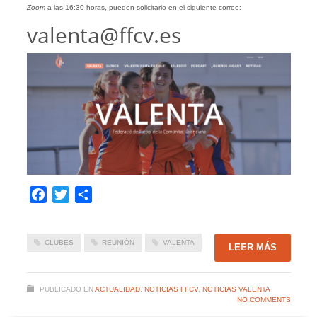
Zoom
a las 16:30 horas, pueden solicitarlo en el siguiente correo:
valenta@ffcv.es
Facebook
Twitter
Compartir
CLUBES
REUNIÓN
VALENTA
LEER MÁS
PUBLICADO EN
ACTUALIDAD
,
NOTICIAS FFCV
,
NOTICIAS VALENTA
NO COMMENTS