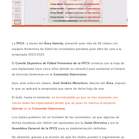
La
FFCV
, a través del
Área Valenta
, presentó ante más de 90 clubes con
equipos femeninos de fútbol las novedades previstas para ellos de cara a la
temporada 2023-2024.
El
Comité Deportivo de Fútbol Femenino de la FFCV
continúa con la hoja de
ruta implantada hace cinco años (desde su creación) para aumentar el número
de licencias femeninas en la
Comunitat Valenciana
.
Ayer, ante todos los clubes,
José Andrés Menchero
, director del
Área
, expuso
lo que se aplicará la temporada que viene de dicha hoja de ruta.
El éxito, hasta el momento,
es incontestable ya que se han superado con
creces todas las expectativas desde que se puso en marcha el proyecto
Valenta
en la
Comunitat Valenciana
.
Los clubes pudieron ver un borrador de las novedades, ya que algunas de
dichas iniciativas aún deben ser aprobadas por la
Junta Directiva
y por la
Asamblea General de la FFCV
para su implementación definitiva.
No obstante, gracias a la reunión de ayer los clubes pueden ir organizando su