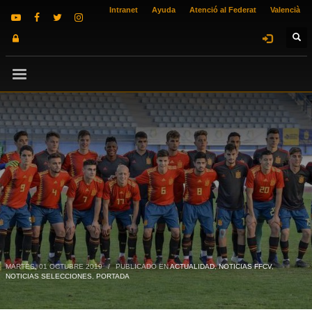
Intranet
Ayuda
Atenció al Federat
Valencià
MARTES, 01 OCTUBRE 2019
/
PUBLICADO EN
ACTUALIDAD
,
NOTICIAS FFCV
,
NOTICIAS SELECCIONES
,
PORTADA