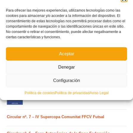
Para ofrecer las mejores experiencias, utilizamos tecnologías como las
cookies para almacenar y/o acceder a la información del dispositivo. El
consentimiento de estas tecnologías nos permitirá procesar datos como el
comportamiento de navegación o las identificaciones únicas en este sitio.
No consentir o retirar el consentimiento, puede afectar negativamente a
ciertas características y funciones.
POSTS RECIENTES
Aceptar
Ferran Torres se da un baño de masas y se convierte
Denegar
en el embajador de la Comunitat Valenciana
Configuración
Estos son los dos grupos y calendarios de Lliga
Política de cookies
Política de privacidad
Aviso Legal
Comunitat para la temporada 2026/2027
Circular nº. 7 – IV Supercopa Comunitat FFCV Futsal