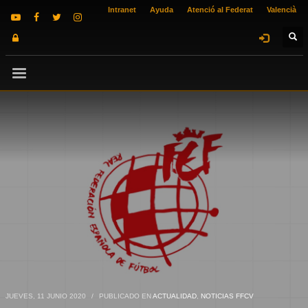
Intranet
Ayuda
Atenció al Federat
Valencià
JUEVES, 11 JUNIO 2020
/
PUBLICADO EN
ACTUALIDAD
,
NOTICIAS FFCV