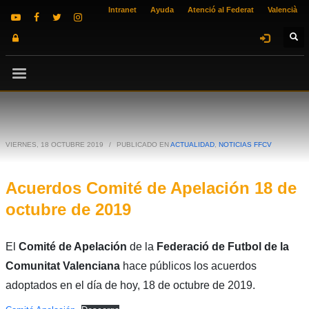
Intranet
Ayuda
Atenció al Federat
Valencià
VIERNES, 18 OCTUBRE 2019
/
PUBLICADO EN
ACTUALIDAD
,
NOTICIAS FFCV
Acuerdos Comité de Apelación 18 de
octubre de 2019
El
Comité de Apelación
de la
Federació de Futbol de la
Comunitat Valenciana
hace públicos los acuerdos
adoptados en el día de hoy, 18 de octubre de 2019.