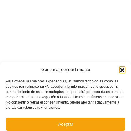
Gestionar consentimiento
Para ofrecer las mejores experiencias, utilizamos tecnologías como las
POSTS RECIENTES
cookies para almacenar y/o acceder a la información del dispositivo. El
consentimiento de estas tecnologías nos permitirá procesar datos como el
comportamiento de navegación o las identificaciones únicas en este sitio.
Ferran Torres se da un baño de masas y se convierte
No consentir o retirar el consentimiento, puede afectar negativamente a
en el embajador de la Comunitat Valenciana
ciertas características y funciones.
Aceptar
Estos son los dos grupos y calendarios de Lliga