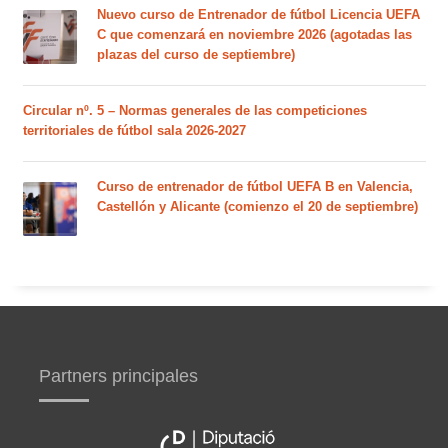
Nuevo curso de Entrenador de fútbol Licencia UEFA
C que comenzará en noviembre 2026 (agotadas las
plazas del curso de septiembre)
Circular nº. 5 – Normas generales de las competiciones
territoriales de fútbol sala 2026-2027
Curso de entrenador de fútbol UEFA B en Valencia,
Castellón y Alicante (comienzo el 20 de septiembre)
Partners principales