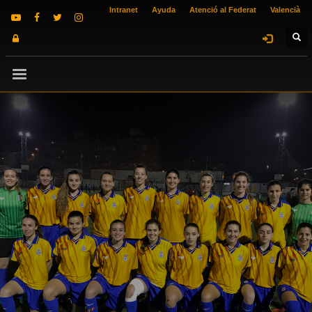
Intranet
Ayuda
Atenció al Federat
Valencià