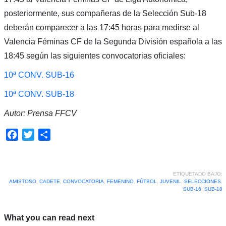
posteriormente, sus compañeras de la Selección Sub-18
deberán comparecer a las 17:45 horas para medirse al
Valencia Féminas CF de la Segunda División española a las
18:45 según las siguientes convocatorias oficiales:
10ª CONV. SUB-16
10ª CONV. SUB-18
Autor: Prensa FFCV
Facebook
Twitter
Compartir
ETIQUETADO BAJO:
AMISTOSO
,
CADETE
,
CONVOCATORIA
,
FEMENINO
,
FÚTBOL
,
JUVENIL
,
SELECCIONES
,
SUB-16
,
SUB-18
What you can read next