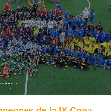
FCV
,
PORTADA
peones de la IX Copa