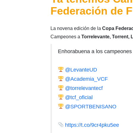
Federación de F
La novena edición de la
Copa Federac
Campeones a
Torrelevante, Torrent,
Enhorabuena a los campeones 
@LevanteUD
@Academia_VCF
@torrelevantecf
@tcf_oficial
@SPORTBENISANO
https://t.co/9cr4pku5ee