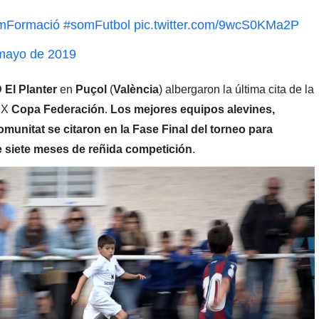
mFormació
#somFutbol
pic.twitter.com/9wcS0KMa2P
mayo de 2019
 El Planter
en
Puçol
(
València
) albergaron la última cita de la
 IX
Copa Federación
.
Los mejores equipos alevines,
unitat se citaron en la Fase Final del torneo para
 siete meses de reñida competición
.