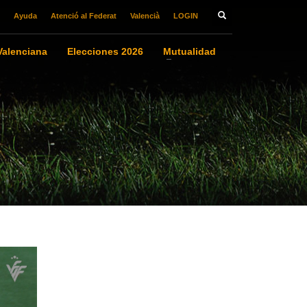
Ayuda
Atenció al Federat
Valencià
LOGIN
alenciana
Elecciones 2026
Mutualidad