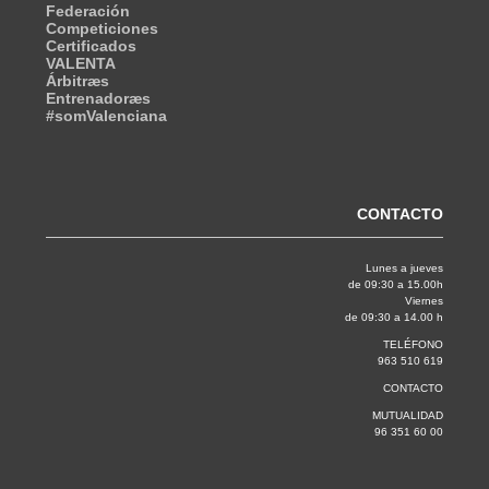
Federación
Competiciones
Certificados
VALENTA
Árbitræs
Entrenadoræs
#somValenciana
CONTACTO
Lunes a jueves
de 09:30 a 15.00h
Viernes
de 09:30 a 14.00 h
TELÉFONO
963 510 619
CONTACTO
MUTUALIDAD
96 351 60 00