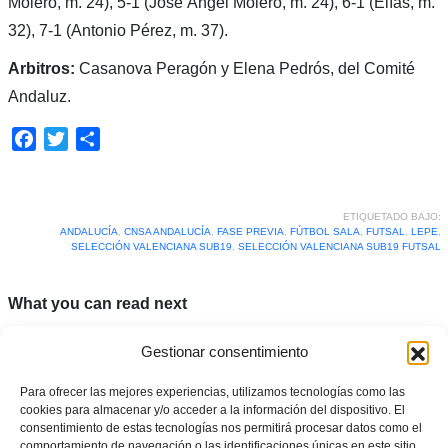
Molero, m. 24), 5-1 (José Ángel Molero, m. 24), 6-1 (Elías, m.
32), 7-1 (Antonio Pérez, m. 37).
Arbitros:
Casanova Peragón y Elena Pedrós, del Comité
Andaluz.
Facebook
Twitter
Compartir
ETIQUETADO BAJO:
ANDALUCÍA
,
CNSA ANDALUCÍA
,
FASE PREVIA
,
FÚTBOL SALA
,
FUTSAL
,
LEPE
,
SELECCIÓN VALENCIANA SUB19
,
SELECCIÓN VALENCIANA SUB19 FUTSAL
What you can read next
Gestionar consentimiento
Para ofrecer las mejores experiencias, utilizamos tecnologías como las
cookies para almacenar y/o acceder a la información del dispositivo. El
consentimiento de estas tecnologías nos permitirá procesar datos como el
comportamiento de navegación o las identificaciones únicas en este sitio.