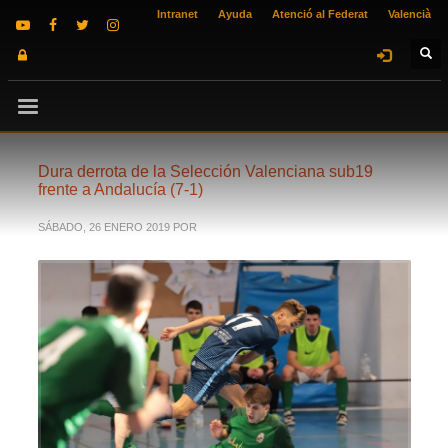
Intranet
Ayuda
Atenció al Federat
Valencià
Dura derrota de la Selección Valenciana sub19
frente a Andalucía (7-1)
SÁBADO, 26 ENERO 2019
POR