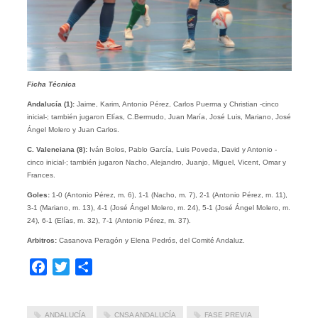
Ficha Técnica
Andalucía (1):
Jaime, Karim, Antonio Pérez, Carlos Puerma y Christian -cinco
inicial-; también jugaron Elías, C.Bermudo, Juan María, José Luis, Mariano, José
Ángel Molero y Juan Carlos.
C. Valenciana (8):
Iván Bolos, Pablo García, Luis Poveda, David y Antonio -
cinco inicial-; también jugaron Nacho, Alejandro, Juanjo, Miguel, Vicent, Omar y
Frances.
Goles:
1-0 (Antonio Pérez, m. 6), 1-1 (Nacho, m. 7), 2-1 (Antonio Pérez, m. 11),
3-1 (Mariano, m. 13), 4-1 (José Ángel Molero, m. 24), 5-1 (José Ángel Molero, m.
24), 6-1 (Elías, m. 32), 7-1 (Antonio Pérez, m. 37).
Arbitros:
Casanova Peragón y Elena Pedrós, del Comité Andaluz.
Facebook
Twitter
Compartir
ANDALUCÍA
CNSA ANDALUCÍA
FASE PREVIA