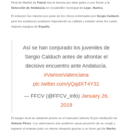
Final de Madrid de
Futsal
tras la derrota por siete goles a uno frente a la
Selección de Andalucía
en el pabellón municipal de
Lepe
,
Huelva
.
El esfuerzo fue máximo por parte de los chicos entrenados por
Sergio Calduch
,
pero los andaluces acabaron imponiendo su calidad y estarán entre los cuatro
mejores equipos de
España
.
Así se han conjurado los juveniles de
Sergio Calduch antes de afrontar el
decisivo encuentro ante Andalucía.
#VamosValenciana
pic.twitter.com/yQqdXT4Y31
— FFCV (@FFCV_info)
January 26,
2019
El equipo local se adelantó pronto en el marcador (minuto 6) por mediación de
Antonio Pérez
. Los valencianos aún pudieron sacar provecho de su coraje y
lograron el empate justo un minuto después gracias a un buen gol de
Nacho
,