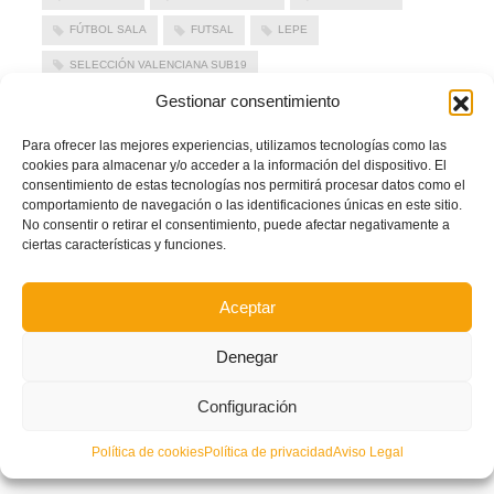
FÚTBOL SALA
FUTSAL
LEPE
SELECCIÓN VALENCIANA SUB19
Gestionar consentimiento
SELECCIÓN VALENCIANA SUB19 FUTSAL
LEER MÁS
Para ofrecer las mejores experiencias, utilizamos tecnologías como las
cookies para almacenar y/o acceder a la información del dispositivo. El
consentimiento de estas tecnologías nos permitirá procesar datos como el
comportamiento de navegación o las identificaciones únicas en este sitio.
PUBLICADO EN
ACTUALIDAD
,
NOTICIAS FFCV
,
NOTICIAS FÚTBOL SALA
,
NOTICIAS SELECCIONES
No consentir o retirar el consentimiento, puede afectar negativamente a
NO COMMENTS
ciertas características y funciones.
Aceptar
Denegar
Configuración
Política de cookies
Política de privacidad
Aviso Legal