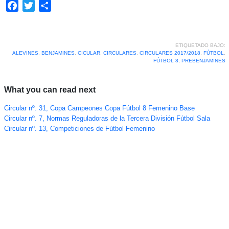
Facebook
Twitter
Compartir
ETIQUETADO BAJO:
ALEVINES
,
BENJAMINES
,
CICULAR
,
CIRCULARES
,
CIRCULARES 2017/2018
,
FÚTBOL
,
FÚTBOL 8
,
PREBENJAMINES
What you can read next
Circular nº. 31, Copa Campeones Copa Fútbol 8 Femenino Base
Circular nº. 7, Normas Reguladoras de la Tercera División Fútbol Sala
Circular nº. 13, Competiciones de Fútbol Femenino