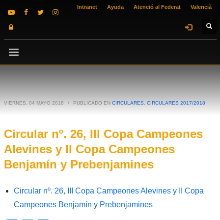
Intranet
Ayuda
Atenció al Federat
Valencià
VIERNES, 04 MAYO 2018
/
PUBLICADO EN
CIRCULARES
,
CIRCULARES 2017/2018
Circular nº. 26, III Copa Campeones
Alevines y II Copa Campeones
Benjamín y Prebenjamines
Circular nº. 26, III Copa Campeones Alevines y II Copa
Campeones Benjamín y Prebenjamines