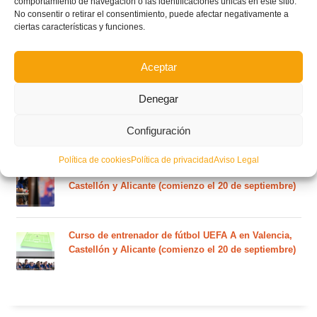
comportamiento de navegación o las identificaciones únicas en este sitio.
martes 4 de agosto
No consentir o retirar el consentimiento, puede afectar negativamente a
ciertas características y funciones.
Nuevo curso de Entrenador de fútbol Licencia UEFA
C que comenzará en noviembre 2026 (agotadas las
Aceptar
plazas del curso de septiembre)
Denegar
Circular nº. 5 – Normas generales de las competiciones
Configuración
territoriales de fútbol sala 2026-2027
Política de cookies
Política de privacidad
Aviso Legal
Curso de entrenador de fútbol UEFA B en Valencia,
Castellón y Alicante (comienzo el 20 de septiembre)
Curso de entrenador de fútbol UEFA A en Valencia,
Castellón y Alicante (comienzo el 20 de septiembre)