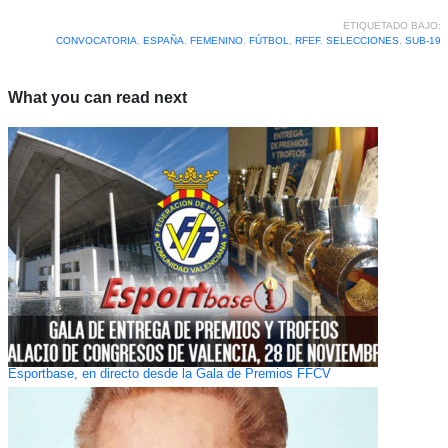
ETIQUETADO BAJO:
CONVOCATORIA
,
ESPAÑA
,
FEMENINO
,
FÚTBOL
,
RFEF
,
SELECCIONES
,
SUB-19
What you can read next
Esportbase, en directo desde la Gala de Premios FFCV