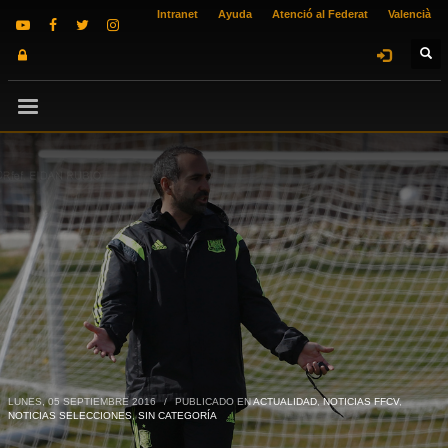
Intranet
Ayuda
Atenció al Federat
Valencià
LUNES, 05 SEPTIEMBRE 2016
/
PUBLICADO EN
ACTUALIDAD
,
NOTICIAS FFCV
,
NOTICIAS SELECCIONES
,
SIN CATEGORÍA