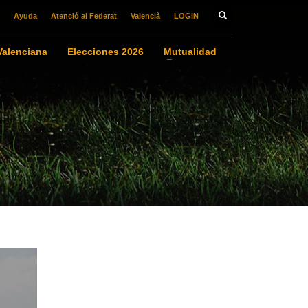
Ayuda
Atenció al Federat
Valencià
LOGIN
alenciana
Elecciones 2026
Mutualidad