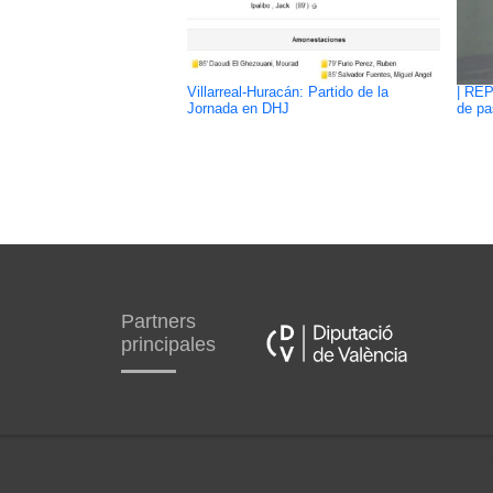
Villarreal-Huracán: Partido de la
| REP
Jornada en DHJ
de pa
Partners
principales