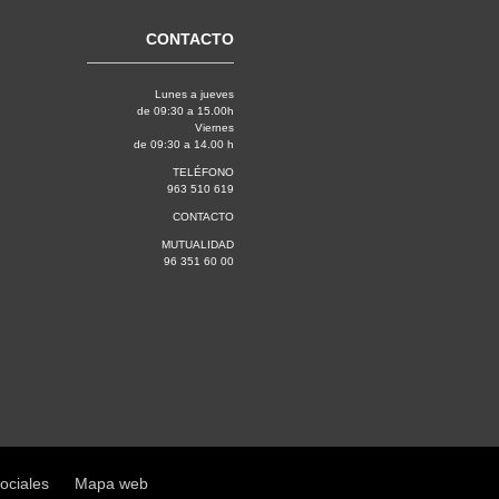
CONTACTO
Lunes a jueves
de 09:30 a 15.00h
Viernes
de 09:30 a 14.00 h
TELÉFONO
963 510 619
CONTACTO
MUTUALIDAD
96 351 60 00
sociales
Mapa web