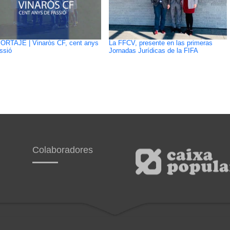
ORTAJE | Vinaròs CF, cent anys
La FFCV, presente en las primeras
ssió
Jornadas Jurídicas de la FIFA
Colaboradores