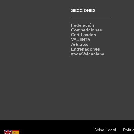
SECCIONES
Federación
Competiciones
Certificados
VALENTA
Árbitræs
Entrenadoræs
#somValenciana
Aviso Legal
Políti