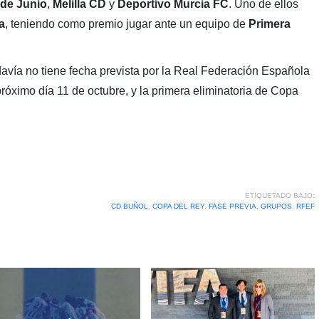
 de Junio
,
Melilla CD
y
Deportivo Murcia FC
. Uno de ellos
a
, teniendo como premio jugar ante un equipo de
Primera
avía no tiene fecha prevista por la Real Federación Española
próximo día 11 de octubre, y la primera eliminatoria de Copa
ETIQUETADO BAJO:
CD BUÑOL
,
COPA DEL REY
,
FASE PREVIA
,
GRUPOS
,
RFEF