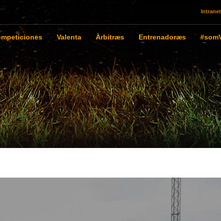
Intranet
mpeticiones
Valenta
Àrbitræs
Entrenadoræs
#somV