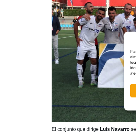
Par
alm
tec
ide
afe
El conjunto que dirige
Luis Navarro
se