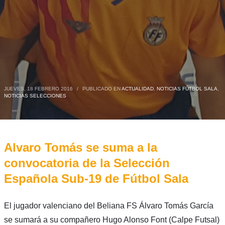
JUEVES, 18 FEBRERO 2016
/
PUBLICADO EN
ACTUALIDAD
,
NOTICIAS FÚTBOL SALA
,
NOTICIAS SELECCIONES
Alvaro Tomás se suma a la
convocatoria de la Selección
Española Sub-19 de Fútbol Sala
El jugador valenciano del Beliana FS Álvaro Tomás García
se sumará a su compañero Hugo Alonso Font (Calpe Futsal)