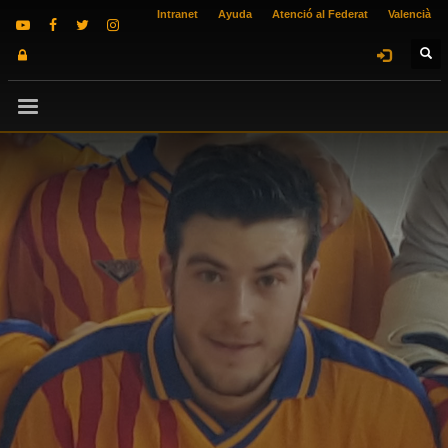
Intranet
Ayuda
Atenció al Federat
Valencià