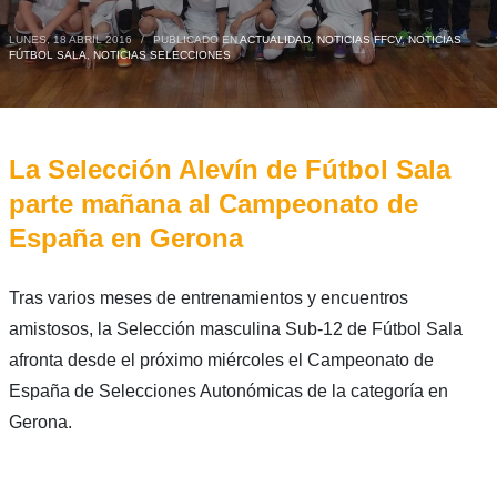
LUNES, 18 ABRIL 2016
/
PUBLICADO EN
ACTUALIDAD
,
NOTICIAS FFCV
,
NOTICIAS
FÚTBOL SALA
,
NOTICIAS SELECCIONES
La Selección Alevín de Fútbol Sala
parte mañana al Campeonato de
España en Gerona
Tras varios meses de entrenamientos y encuentros
amistosos, la Selección masculina Sub-12 de Fútbol Sala
afronta desde el próximo miércoles el Campeonato de
España de Selecciones Autonómicas de la categoría en
Gerona.