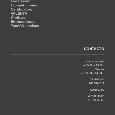
Federación
Competiciones
Certificados
VALENTA
Árbitræs
Entrenadoræs
#somValenciana
CONTACTO
Lunes a jueves
de 09:30 a 15.00h
Viernes
de 09:30 a 14.00 h
TELÉFONO
963 510 619
CONTACTO
MUTUALIDAD
96 351 60 00