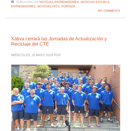
PUBLICADO EN
NOTICIAS ENTRENADORES
,
NOTICIAS ESCUELA
ENTRENADORES
,
NOTICIAS FFCV
,
PORTADA
NO COMMENTS
Xàtiva cerrará las Jornadas de Actualización y
Reciclaje del CTE
MIÉRCOLES, 16 MAYO 2018
POR