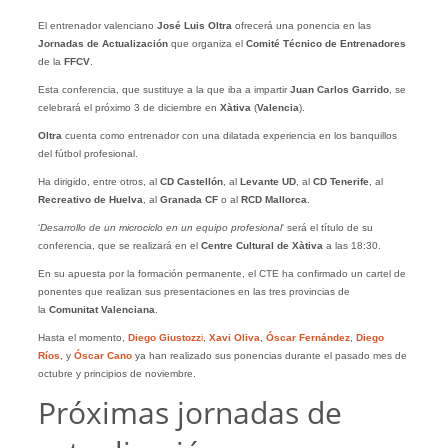
El entrenador valenciano
José Luis Oltra
ofrecerá una ponencia en las
Jornadas de Actualización
que organiza el
Comité Técnico de Entrenadores
de la
FFCV
.
Esta conferencia, que sustituye a la que iba a impartir
Juan Carlos Garrido
, se
celebrará el próximo 3 de diciembre en
Xàtiva
(
Valencia
).
Oltra
cuenta como entrenador con una dilatada experiencia en los banquillos
del fútbol profesional.
Ha dirigido, entre otros, al
CD Castellón
, al
Levante UD
, al
CD Tenerife
, al
Recreativo de Huelva
, al
Granada CF
o al
RCD Mallorca
.
‘
Desarrollo de un microciclo en un equipo profesional
‘ será el título de su
conferencia, que se realizará en el
Centre Cultural de Xàtiva
a las 18:30.
En su apuesta por la formación permanente, el CTE ha confirmado un cartel de
ponentes que realizan sus presentaciones en las tres provincias de
la
Comunitat
Valenciana
.
Hasta el momento,
Diego Giustozz
i
,
Xavi Oliva
,
Óscar Fernández
,
Diego
Ríos
, y
Óscar Cano
ya han realizado sus ponencias durante el pasado mes de
octubre y principios de noviembre.
Próximas jornadas de