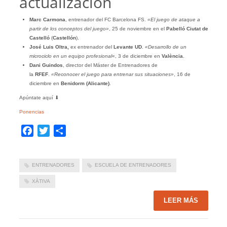
actualización
Marc Carmona
, entrenador del FC Barcelona FS.
«El juego de ataque a
partir de los conceptos del juego»
, 25 de noviembre en el
Pabelló Ciutat de
Castelló
(
Castellón
).
José Luis Oltra,
ex entrenador del
Levante UD
.
«Desarrollo de un
microciclo en un equipo profesional
«, 3 de diciembre en
València
.
Dani Guindos
, director del Máster de Entrenadores de
la
RFEF
.
«Reconocer el juego para entrenar sus situaciones»
, 16 de
diciembre en
Benidorm (Alicante)
.
Apúntate aquí ⬇︎
Ponencias
Facebook
Twitter
Compartir
ENTRENADORES
ESCUELA DE ENTRENADORES
XÀTIVA
LEER MÁS