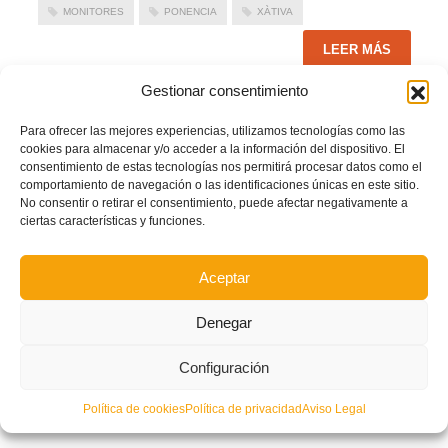
MONITORES
PONENCIA
XÀTIVA
LEER MÁS
Gestionar consentimiento
PUBLICADO EN
ACTUALIDAD
,
NOTICIAS ENTRENADORES
,
NOTICIAS
FFCV
Para ofrecer las mejores experiencias, utilizamos tecnologías como las
NO COMMENTS
cookies para almacenar y/o acceder a la información del dispositivo. El
consentimiento de estas tecnologías nos permitirá procesar datos como el
comportamiento de navegación o las identificaciones únicas en este sitio.
No consentir o retirar el consentimiento, puede afectar negativamente a
ciertas características y funciones.
1
2
Aceptar
Denegar
Configuración
Política de cookies
Política de privacidad
Aviso Legal