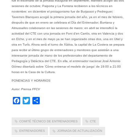
fue el escenario de la jornada inaugural en septiembre; Manises acogió las dos
sesiones de octubre; Paiporta y La Fonteta recibieron a los técnicos en
noviembre; en diciembre el protagonismo fue de Burjassot y Pedreguer;
Tavernes Blanques acogió la primera jornada del año, ya en el mes de febrero,
después de que en enero se celebrara el Día del Entrenador; Burriana y
Almussafes colaboraron en las sesiones de marzo; en abril se intensificó la
actividad del CTE con una jornada en Font d’en Carròs, otra en Valencia y dos
en Elche, y en el mes de mayo ya se han organizado otras dos, una en Utiel y
otra en Turís. Ahora será el turno de Xàtiva, la capital de La Costera se prepara
para recibir al último grupo de entrenadores y monitores que asistirán a una
interesante jornada de mano de los profesionales del departamento de
Pedagogía y Didáctica del CTE. En ella, el entrenador nacional José Antonio
Gómez disertará sobre ‘Cómo entrenar el modelo de juego’ de 19:00 a 21:00
horas en la Casa de la Cultura.
PONENCIAS Y HORARIOS
Autor: Prensa FFCV
Facebook
Twitter
Compartir
COMITÉ TÉCNICO DE ENTRENADORES
CTE
ENTRENADORES
JORNADA DE ACTUALIZACIÓN