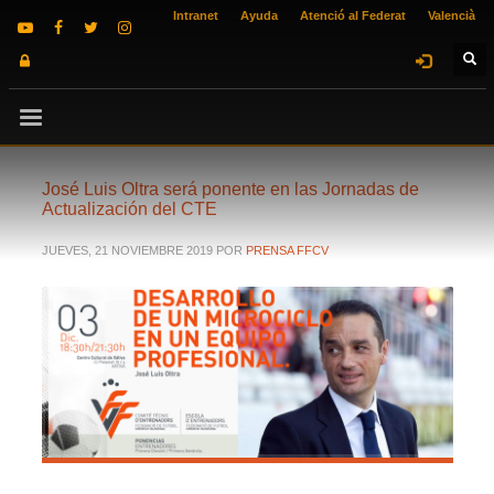
Intranet
Ayuda
Atenció al Federat
Valencià
José Luis Oltra será ponente en las Jornadas de
Actualización del CTE
JUEVES, 21 NOVIEMBRE 2019
POR
PRENSA FFCV