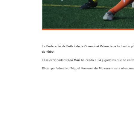
La
Federació de Futbol de la Comunitat Valenciana
ha hecho pú
de fútbol
.
El seleccionador
Paco Marí
ha citado a 24 jugadores que se entre
El campo federativo ‘Miguel Monleón’ de
Picassent
será el escena