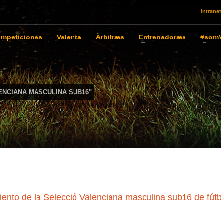
Intranet
mpeticiones
Valenta
Àrbitræs
Entrenadoræs
#somV
ENCIANA MASCULINA SUB16"
o de la Selecció Valenciana masculina sub16 de fútb