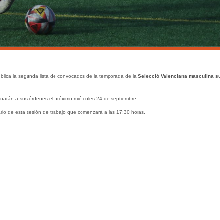
blica la segunda lista de convocados de la temporada de la
Selecció Valenciana masculina s
narán a sus órdenes el próximo miércoles 24 de septiembre.
rio de esta sesión de trabajo que comenzará a las 17:30 horas.