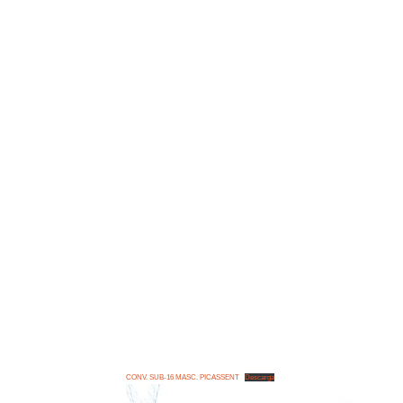
CONV. SUB-16 MASC. PICASSENT
Descarga