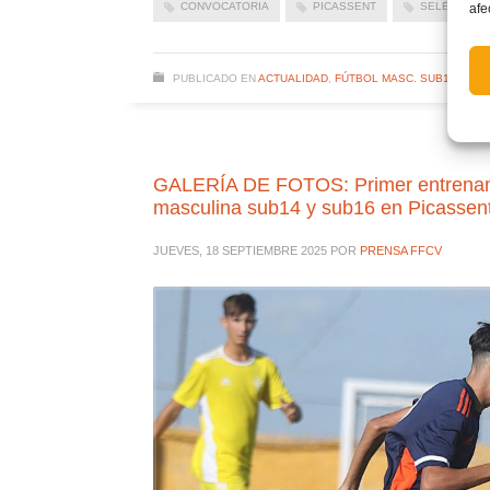
CONVOCATORIA
PICASSENT
SELECCIÓ V
afe
PUBLICADO EN
ACTUALIDAD
,
FÚTBOL MASC. SUB16 SELE
GALERÍA DE FOTOS: Primer entrenamie
masculina sub14 y sub16 en Picassen
JUEVES, 18 SEPTIEMBRE 2025
POR
PRENSA FFCV