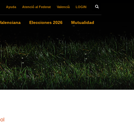
Ayuda
Atenció al Federat
Valencià
LOGIN
alenciana
Elecciones 2026
Mutualidad
ol