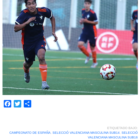
Facebook
Twitter
Compartir
ETIQUETADO BAJO:
CAMPEONATO DE ESPAÑA
,
SELECCIÓ VALENCIANA MASCULINA SUB14
,
SELECCIÓ
VALENCIANA MASCULINA SUB16