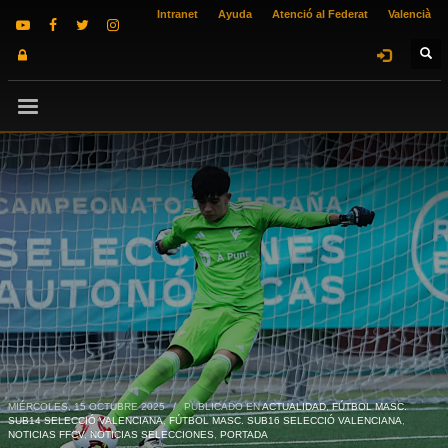
Intranet
Ayuda
Atenció al Federat
Valencià
MIÉRCOLES, 15 OCTUBRE 2025
/
PUBLICADO EN
ACTUALIDAD
,
FÚTBOL MASC.
SUB14 SELECCIÓ VALENCIANA
,
FÚTBOL MASC. SUB16 SELECCIÓ VALENCIANA
,
NOTICIAS FFCV
,
NOTICIAS SELECCIONES
,
PORTADA