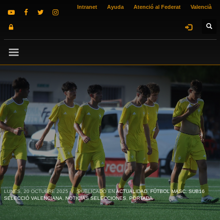
Intranet
Ayuda
Atenció al Federat
Valencià
LUNES, 20 OCTUBRE 2025
/
PUBLICADO EN
ACTUALIDAD
,
FÚTBOL MASC. SUB16
SELECCIÓ VALENCIANA
,
NOTICIAS SELECCIONES
,
PORTADA