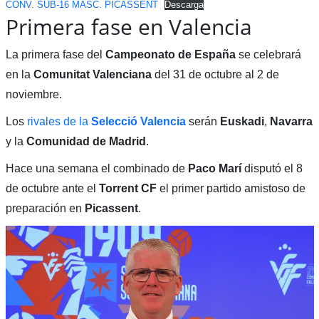
CONV. SUB-16 MASC. PICASSENT
Descarga
Primera fase en Valencia
La primera fase del
Campeonato de España
se celebrará
en la
Comunitat Valenciana
del 31 de octubre al 2 de
noviembre.
Los
rivales de la
Selecció Valencia
serán
Euskadi
,
Navarra
y la
Comunidad de Madrid
.
Hace una semana el combinado de
Paco Marí
disputó el 8
de octubre ante el
Torrent CF
el primer partido amistoso de
preparación en
Picassent
.