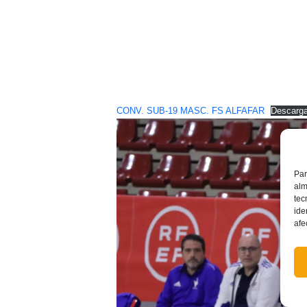
CONV. SUB-19 MASC. FS ALFAFAR
Descarg
Par
alm
tec
ide
afe