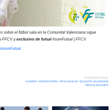
s sobre el fútbol sala en la Comunitat Valenciana sigue
 la FFCV y
exclusivo de futsal
#somFutsal | FFCV
.me/somFutsal
ETIQUETADO BAJO:
ALFAFAR
,
CONVOCATORIA
,
PATXI AGUILAR
,
SELECCIÓ VALENCIANA
MASCULINA SUB16