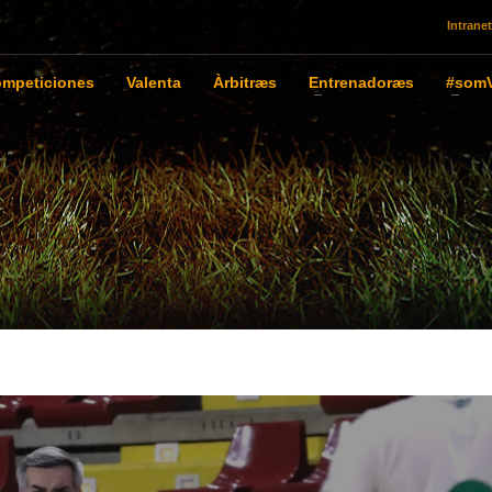
Intranet
mpeticiones
Valenta
Àrbitræs
Entrenadoræs
#somV