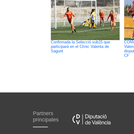
Confirmada la Selecció sub15 que
CONV
participará en el Clínic Valenta de
Valen
Sagunt
dispu
CF
Partners
principales