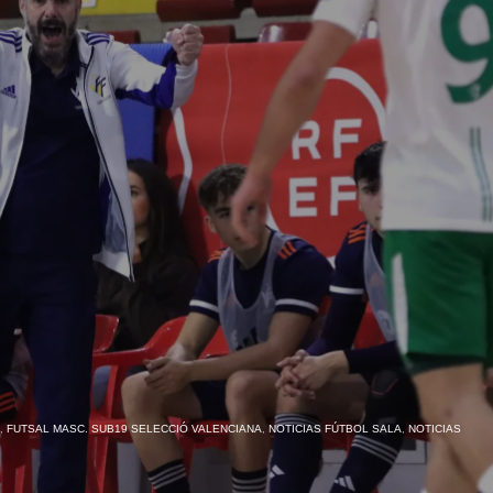
,
FUTSAL MASC. SUB19 SELECCIÓ VALENCIANA
,
NOTICIAS FÚTBOL SALA
,
NOTICIAS