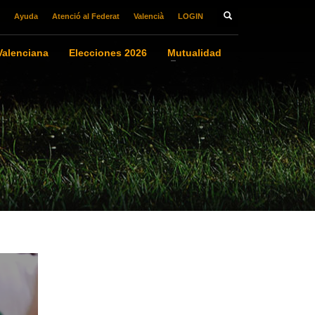
Ayuda
Atenció al Federat
Valencià
LOGIN
alenciana
Elecciones 2026
Mutualidad