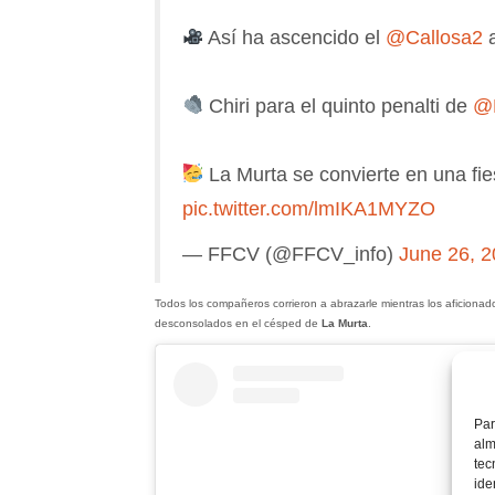
Así ha ascencido el
@Callosa2
Chiri para el quinto penalti de
@
La Murta se convierte en una fie
pic.twitter.com/lmIKA1MYZO
— FFCV (@FFCV_info)
June 26, 
Todos los compañeros corrieron a abrazarle mientras los aficionados
desconsolados en el césped de
La Murta
.
Par
alm
tec
ide