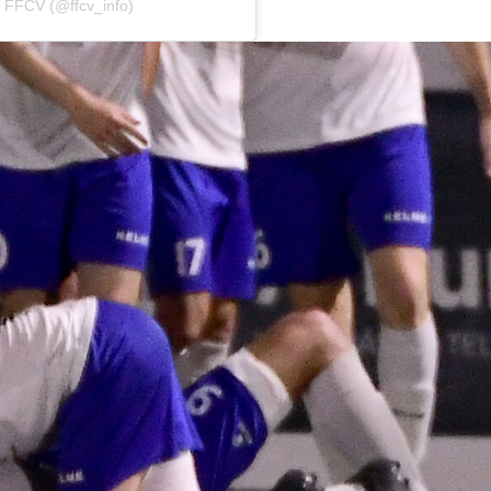
 FFCV (@ffcv_info)