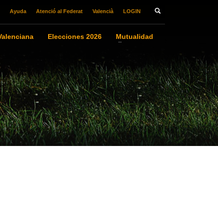
Ayuda
Atenció al Federat
Valencià
LOGIN
alenciana
Elecciones 2026
Mutualidad