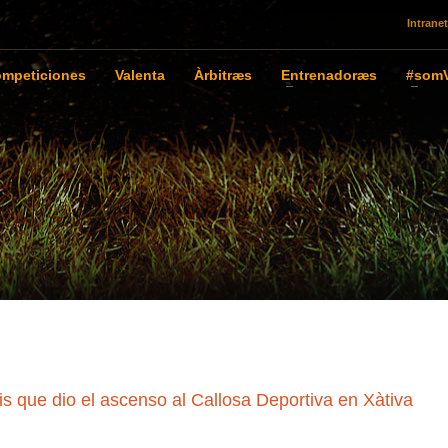
Intranet
mpeticiones
Valenta
Àrbitræs
Entrenadoræs
#somV
tis que dio el ascenso al Callosa Deportiva en Xàtiva