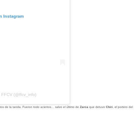
en Instagram
 FFCV (@ffcv_info)
os de la tanda. Fueron todo aciertos… salvo el último de
Zarca
que detuvo
Chiri
, el portero del