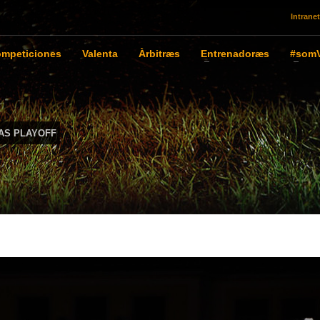
Intranet
mpeticiones
Valenta
Àrbitræs
Entrenadoræs
#somV
IAS PLAYOFF