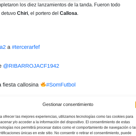
letaron los diez lanzamientos de la tanda. Fueron todo
 detuvo
Chiri
, el portero del
Callosa
.
a2
a
#tercerarfef
de
@RIBARROJACF1942
 fiesta callosina
#SomFutbol
Gestionar consentimiento
6, 2021
a ofrecer las mejores experiencias, utilizamos tecnologías como las cookies para
rle mientras los aficionados alicantinos estallaron de júbilo.
acenar y/o acceder a la información del dispositivo. El consentimiento de estas
nologías nos permitirá procesar datos como el comportamiento de navegación o la
roja CF
lloraron desconsolados en el césped de
La Murta
.
ntificaciones únicas en este sitio. No consentir o retirar el consentimiento, puede