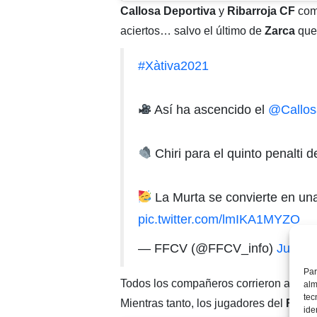
Callosa Deportiva
y
Ribarroja CF
comp
aciertos… salvo el último de
Zarca
que
#Xàtiva2021
Así ha ascencido el
@Callos
Chiri para el quinto penalti 
La Murta se convierte en una
pic.twitter.com/lmIKA1MYZO
— FFCV (@FFCV_info)
June 2
Par
Todos los compañeros corrieron a abraza
alm
tec
Mientras tanto, los jugadores del
Ribar
ide