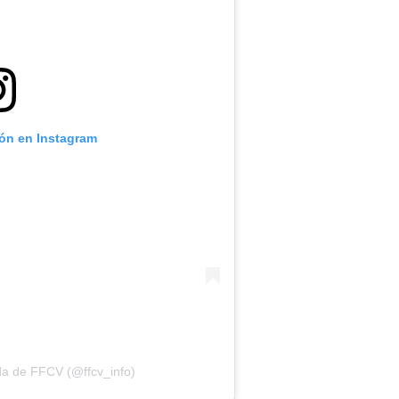
ión en Instagram
da de FFCV (@ffcv_info)