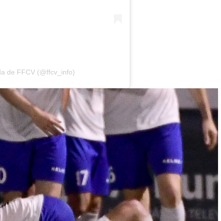
da de FFCV (@ffcv_info)