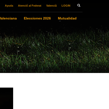
Ayuda
Atenció al Federat
Valencià
LOGIN
alenciana
Elecciones 2026
Mutualidad