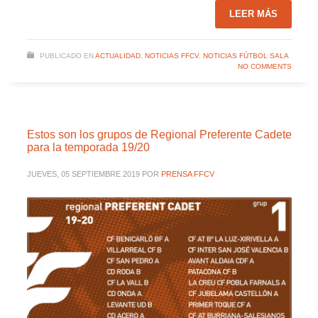
LEER MÁS
PUBLICADO EN
ACTUALIDAD
,
NOTICIAS FFCV
,
NOTICIAS FÚTBOL SALA
NO COMMENTS
Estos son los grupos de Regional Preferente Cadete
para la temporada 19/20
JUEVES, 05 SEPTIEMBRE 2019
POR
PRENSA FFCV