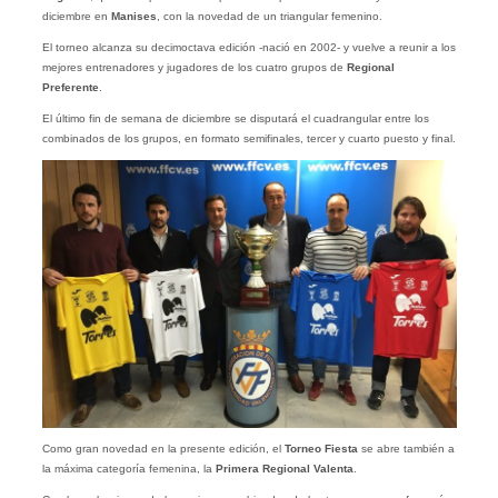
diciembre en
Manises
, con la novedad de un triangular femenino.
El torneo alcanza su decimoctava edición -nació en 2002- y vuelve a reunir a los
mejores entrenadores y jugadores de los cuatro grupos de
Regional
Preferente
.
El último fin de semana de diciembre se disputará el cuadrangular entre los
combinados de los grupos, en formato semifinales, tercer y cuarto puesto y final.
Como gran novedad en la presente edición, el
Torneo Fiesta
se abre también a
la máxima categoría femenina, la
Primera
Regional
Valenta
.