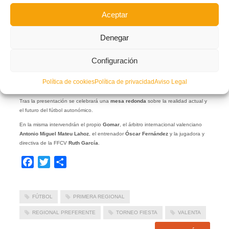
Aceptar
Denegar
Configuración
Política de cookies
Política de privacidad
Aviso Legal
Tras la presentación se celebrará una
mesa redonda
sobre la realidad actual y
el futuro del fútbol autonómico.
En la misma intervendrán el propio
Gomar
, el árbitro internacional valenciano
Antonio Miguel Mateu Lahoz
, el entrenador
Óscar Fernández
y la jugadora y
directiva de la FFCV
Ruth García
.
Facebook
Twitter
Compartir
FÚTBOL
PRIMERA REGIONAL
REGIONAL PREFERENTE
TORNEO FIESTA
VALENTA