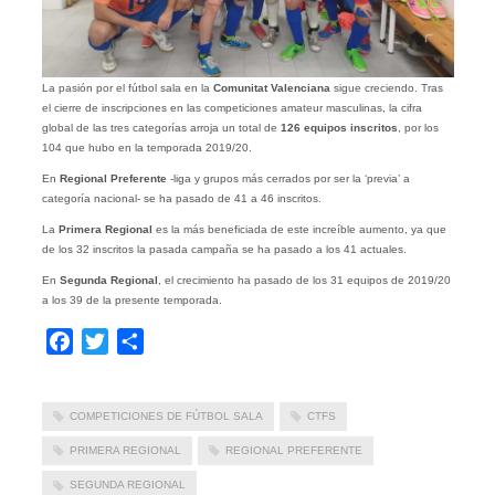
La pasión por el fútbol sala en la
Comunitat Valenciana
sigue creciendo. Tras
el cierre de inscripciones en las competiciones amateur masculinas, la cifra
global de las tres categorías arroja un total de
126 equipos inscritos
, por los
104 que hubo en la temporada 2019/20.
En
Regional Preferente
-liga y grupos más cerrados por ser la ‘previa’ a
categoría nacional- se ha pasado de 41 a 46 inscritos.
La
Primera Regional
es la más beneficiada de este increíble aumento, ya que
de los 32 inscritos la pasada campaña se ha pasado a los 41 actuales.
En
Segunda Regional
, el crecimiento ha pasado de los 31 equipos de 2019/20
a los 39 de la presente temporada.
Facebook
Twitter
Compartir
COMPETICIONES DE FÚTBOL SALA
CTFS
PRIMERA REGIONAL
REGIONAL PREFERENTE
SEGUNDA REGIONAL