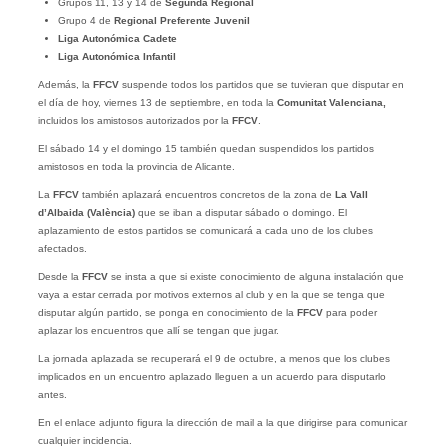
Grupos 11, 13 y 14 de
Segunda Regional
Grupo 4 de
Regional Preferente Juvenil
Liga Autonómica Cadete
Liga Autonómica Infantil
Además, la
FFCV
suspende todos los partidos que se tuvieran que disputar en
el día de hoy, viernes 13 de septiembre, en toda la
Comunitat Valenciana,
incluidos los amistosos autorizados por la
FFCV
.
El sábado 14 y el domingo 15 también quedan suspendidos los partidos
amistosos en toda la provincia de Alicante.
La
FFCV
también aplazará encuentros concretos de la zona de
La Vall
d’Albaida (València)
que se iban a disputar sábado o domingo. El
aplazamiento de estos partidos se comunicará a cada uno de los clubes
afectados.
Desde la
FFCV
se insta a que si existe conocimiento de alguna instalación que
vaya a estar cerrada por motivos externos al club y en la que se tenga que
disputar algún partido, se ponga en conocimiento de la
FFCV
para poder
aplazar los encuentros que allí se tengan que jugar.
La jornada aplazada se recuperará el 9 de octubre, a menos que los clubes
implicados en un encuentro aplazado lleguen a un acuerdo para disputarlo
antes.
En el enlace adjunto figura la dirección de mail a la que dirigirse para comunicar
cualquier incidencia.