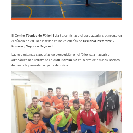
El
Comité Técnico de Fútbol Sala
ha confirmado el espectacular crecimiento en
el número de equipos inscritos en las categorías de
Regional
Preferente
y
Primera
y
Segunda
Regional
.
Las tres máximas categorías de competición en el fútbol sala masculino
autonómico han registrado un
gran incremento
en la cifra de equipos inscritos
de cara a la presente campaña deportiva.