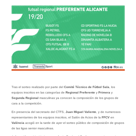
Tras el sorteo realizado por parte del
Comité Técnico de Fútbol Sala
, los
equipos inscritos en las categorías de
Regional Preferente
y
Primera
y
Segunda Regional
masculinas ya conocen la composición de los grupos de
cara a la competición.
En presencia del secretario del CTFS,
Juan Miguel Valiente
, y de numerosos
representantes de los equipos inscritos, el Salón de Actos de la
FFCV
en
València
acogió en la tarde de ayer el sorteo público de composición de grupos
de las ligas senior masculinas.