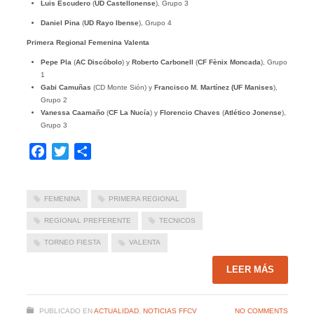
Luis Escudero
(
UD Castellonense
), Grupo 3
Daniel Pina
(
UD Rayo Ibense
), Grupo 4
Primera Regional Femenina
Valenta
Pepe Pla
(
AC Discóbolo
) y
Roberto Carbonell
(
CF Fènix Moncada
), Grupo
1
Gabi Camuñas
(CD Monte Sión) y
Francisco M. Martínez (UF Manises
),
Grupo 2
Vanessa Caamaño
(
CF La Nucía
) y
Florencio Chaves
(
Atlético Jonense
),
Grupo 3
Facebook
Twitter
Compartir
FEMENINA
PRIMERA REGIONAL
REGIONAL PREFERENTE
TECNICOS
TORNEO FIESTA
VALENTA
LEER MÁS
PUBLICADO EN
ACTUALIDAD
,
NOTICIAS FFCV
NO COMMENTS