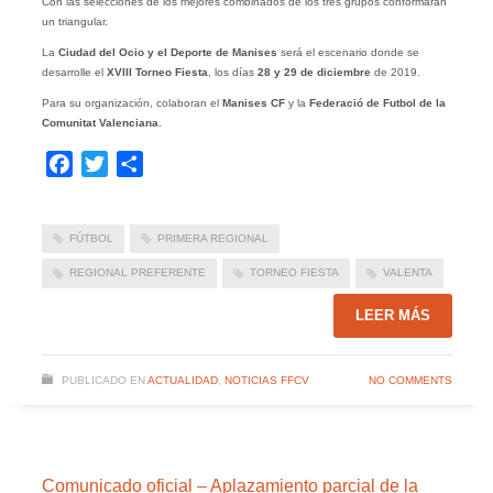
Con las selecciones de los mejores combinados de los tres grupos conformarán
un triangular.
La
Ciudad del Ocio y el Deporte de Manises
será el escenario donde se
desarrolle el
XVIII Torneo Fiesta
, los días
28 y 29 de diciembre
de 2019.
Para su organización, colaboran el
Manises CF
y la
Federació de Futbol de la
Comunitat Valenciana
.
Facebook
Twitter
Compartir
FÚTBOL
PRIMERA REGIONAL
REGIONAL PREFERENTE
TORNEO FIESTA
VALENTA
LEER MÁS
PUBLICADO EN
ACTUALIDAD
,
NOTICIAS FFCV
NO COMMENTS
Comunicado oficial – Aplazamiento parcial de la