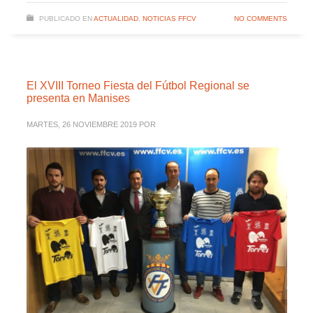
PUBLICADO EN
ACTUALIDAD
,
NOTICIAS FFCV
NO COMMENTS
El XVIII Torneo Fiesta del Fútbol Regional se
presenta en Manises
MARTES, 26 NOVIEMBRE 2019
POR