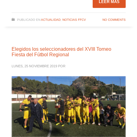
LEER MÁS
PUBLICADO EN
ACTUALIDAD
,
NOTICIAS FFCV
NO COMMENTS
Elegidos los seleccionadores del XVIII Torneo
Fiesta del Fútbol Regional
LUNES, 25 NOVIEMBRE 2019
POR