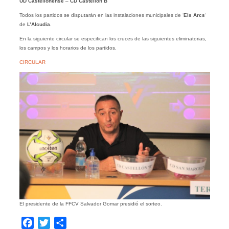
UD Castellonense
–
CD Castellón B
Todos los partidos se disputarán en las instalaciones municipales de ‘
Els
Arcs
‘
de
L’Alcudia
.
En la siguiente circular se especifican los cruces de las siguientes eliminatorias,
los campos y los horarios de los partidos.
CIRCULAR
El presidente de la FFCV Salvador Gomar presidió el sorteo.
Facebook
Twitter
Compartir