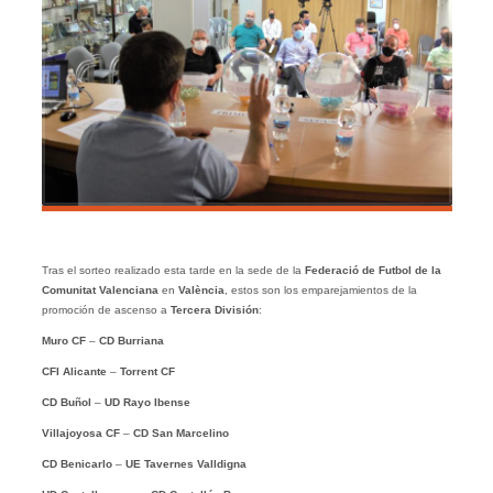
Tras el sorteo realizado esta tarde en la sede de la
Federació de Futbol de la
Comunitat Valenciana
en
València
, estos son los emparejamientos de la
promoción de ascenso a
Tercera División
:
Muro CF
–
CD Burriana
CFI Alicante
–
Torrent CF
CD Buñol
–
UD Rayo Ibense
Villajoyosa CF
–
CD San Marcelino
CD Benicarlo
–
UE Tavernes Valldigna