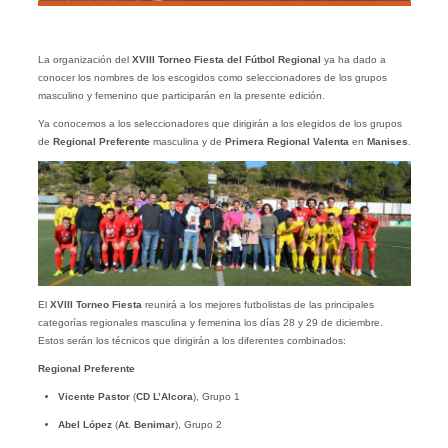
La organización del
XVIII Torneo Fiesta del Fútbol Regional
ya ha dado a
conocer los nombres de los escogidos como seleccionadores de los grupos
masculino y femenino que participarán en la presente edición.
Ya conocemos a los seleccionadores que dirigirán a los elegidos de los grupos
de
Regional Preferente
masculina y de
Primera Regional
Valenta
en
Manises
.
El
XVIII Torneo Fiesta
reunirá a los mejores futbolistas de las principales
categorías regionales masculina y femenina los días 28 y 29 de diciembre.
Estos serán los técnicos que dirigirán a los diferentes combinados:
Regional Preferente
Vicente Pastor
(
CD L’Alcora
), Grupo 1
Abel López
(
At. Benimar
), Grupo 2