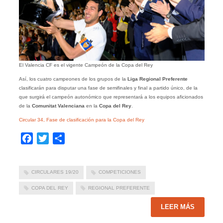
El Valencia CF es el vigente Campeón de la Copa del Rey
Así, los cuatro campeones de los grupos de la
Liga Regional Preferente
clasificarán para disputar una fase de semifinales y final a partido único, de la
que surgirá el campeón autonómico que representará a los equipos aficionados
de la
Comunitat Valenciana
en la
Copa del Rey
.
Circular 34, Fase de clasificación para la Copa del Rey
Facebook
Twitter
Compartir
CIRCULARES 19/20
COMPETICIONES
COPA DEL REY
REGIONAL PREFERENTE
LEER MÁS