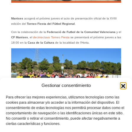
Manises
acogerá el próximo jueves el acto de presentación oficial de la XVIII
edición del
Torneo Fiesta del Fútbol Regional
.
Con la colaboración de la
Federació de Futbol de la Comunitat Valenciana
y el
CF Manises
, el
decimoctavo Torneo Fiesta
se presentará el próximo jueves a las
18:00 en la
Casa de la Cultura
de la localidad de l’Horta.
Gestionar consentimiento
Para ofrecer las mejores experiencias, utilizamos tecnologías como las
cookies para almacenar y/o acceder a la información del dispositivo. El
consentimiento de estas tecnologías nos permitirá procesar datos como el
Con la presencia del presidente de la
FFCV
,
Salvador Gomar
, y de los máximos
comportamiento de navegación o las identificaciones únicas en este sitio.
responsables de los
Comités de Entrenadores
y
Árbitros
,
David Gutiérrez y
No consentir o retirar el consentimiento, puede afectar negativamente a
José Enguix
, respectivamente, la XVIII edición se hará realidad.
ciertas características y funciones.