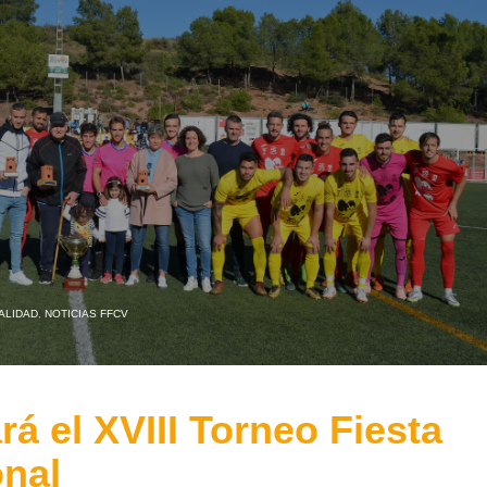
ALIDAD
,
NOTICIAS FFCV
á el XVIII Torneo Fiesta
onal