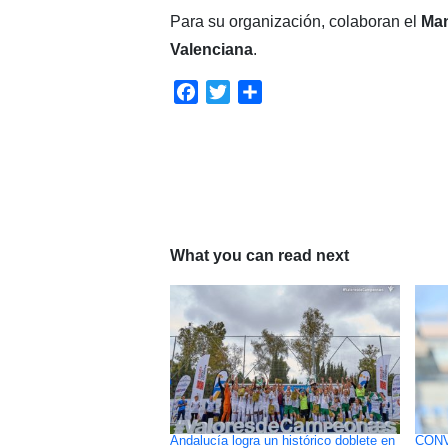
Para su organización, colaboran el
Man
Valenciana
.
Facebook
Twitter
Compartir
What you can read next
Andalucía logra un histórico doblete en
CONV