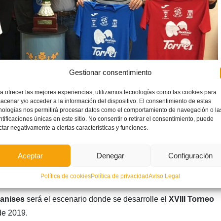
Gestionar consentimiento
a ofrecer las mejores experiencias, utilizamos tecnologías como las cookies para
acenar y/o acceder a la información del dispositivo. El consentimiento de estas
nologías nos permitirá procesar datos como el comportamiento de navegación o la
ntificaciones únicas en este sitio. No consentir o retirar el consentimiento, puede
ctar negativamente a ciertas características y funciones.
ión, el
Torneo Fiesta
se abre también a la máxima categoría
Aceptar
Denegar
Configuración
a
.
Política de cookies
Política de privacidad
Aviso Legal
binados de los tres grupos conformarán un triangular.
Manises
será el escenario donde se desarrolle el
XVIII Torneo
e 2019.