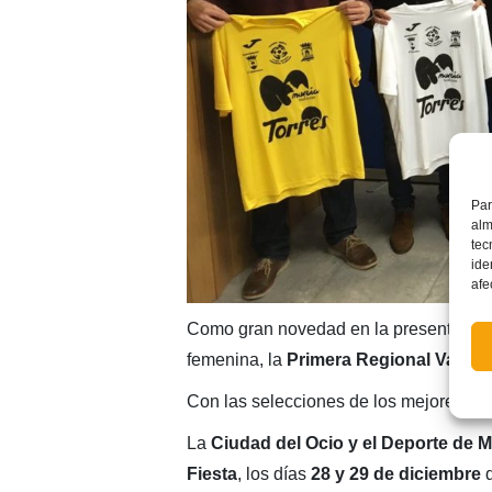
Par
alm
tec
ide
afe
Como gran novedad en la presente edic
femenina, la
Primera
Regional
Valent
Con las selecciones de los mejores com
La
Ciudad del Ocio y el Deporte de 
Fiesta
, los días
28 y 29 de diciembre
d