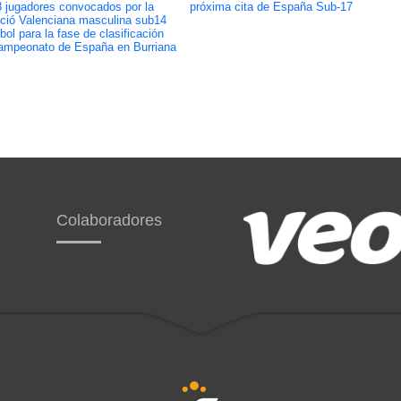
8 jugadores convocados por la
próxima cita de España Sub-17
ció Valenciana masculina sub14
bol para la fase de clasificación
ampeonato de España en Burriana
Colaboradores