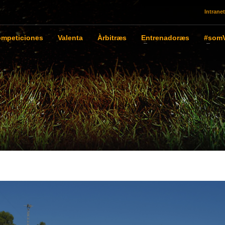
Intranet
mpeticiones
Valenta
Àrbitræs
Entrenadoræs
#somV