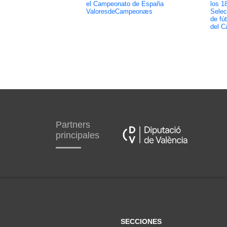
el Campeonato de España
los 1
ValoresdeCampeonæs
Selec
de fút
del C
Partners
principales
SECCIONES