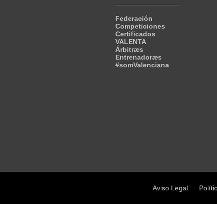
Federación
Competiciones
Certificados
VALENTA
Árbitræs
Entrenadoræs
#somValenciana
Aviso Legal
Políti