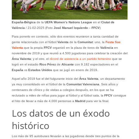
España-Bélgica
de la
UEFA Women’s Nations League
en el
Ciutat de
València
/ 21-02-2025 (Foto
José Manuel Izquierdo
–
FFCV
)
Para ponerlo en contexto, sólo dos eventos reunieron a tanta cantidad de
gente relacionada con el fútbol
Valenta
de la
Comunitat
: uno, la
Festa Soc
Valenta
que la propia
FFCV
organizó en la plaza de toros de
València
en
noviembre de 2019 y que reunió a 4.500 jugadoras para celebrar la creación del
Área Valenta
; y el otro, el
récord de asistencia a un partido femenino
que se
logró en el estadio
Rico Pérez
de
Alicante
con 9.182 espectadores en el
España
vs
Estados Unidos
que se jugó en enero de 2019.
Aquel año 2019 fue el del fulgurante inicio del
Área Valenta
, un departamento
ya muy consolidado en el fútbol de la
Comunitat Valenciana
. Seis años y
centenares de clínics y de visitas a colegios después, en los que se ha
reclutado a miles de niñas para jugar al fútbol y al fútbol sala, la
FFCV
consigue
el hito de llevar a más de 4.000 personas a
Madrid
para ver la final.
Los datos de un éxodo
histórico
Los más de 95 autobuses llevarán a las jugadoras desde tres puntos de la