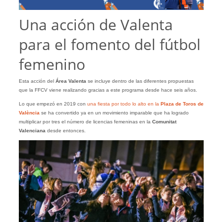
Una acción de Valenta
para el fomento del fútbol
femenino
Esta acción del
Área Valenta
se incluye dentro de las diferentes propuestas
que la FFCV viene realizando gracias a este programa desde hace seis años.
Lo que empezó en 2019 con
una fiesta por todo lo alto en la
Plaza de Toros de
València
se ha convertido ya en un movimiento imparable que ha logrado
multiplicar por tres el número de licencias femeninas en la
Comunitat
Valenciana
desde entonces.