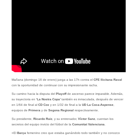
Mañana (domingo 16 de enero) juega a las 17h contra el
CFE Ilicitana Raval
con la oportunidad de continuar con su impresionante racha.
Su camino hacia la disputa del
Playoff
de ascenso parece imparable. Además,
su trayectoria en
‘La Nostra Copa’
también es inmaculada, después de vencer
en 1/64 de final al
CD Cox
y en 1/32 de final a la
UD La Coca-Aspense
,
equipos de
Primera
y de
Segona Regional
respectivamente.
Su presidente,
Ricardo Ruiz
, y su entrenador,
Víctor Sanz
, cuentan los
secretos del equipo invicto del fútbol de la
Comunitat Valenciana
.
«El
Barça
femenino creo que estaba ganándolo todo también y no conozco