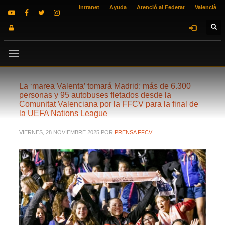
Intranet
Ayuda
Atenció al Federat
Valencià
La ‘marea Valenta’ tomará Madrid: más de 6.300
personas y 95 autobuses fletados desde la
Comunitat Valenciana por la FFCV para la final de
la UEFA Nations League
VIERNES, 28 NOVIEMBRE 2025
POR
PRENSA FFCV