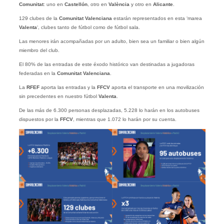
Comunitat
: uno en
Castellón
, otro en
València
y otro en
Alicante
.
129 clubes de la
Comunitat Valenciana
estarán representados en esta ‘marea
Valenta
‘, clubes tanto de fútbol como de fútbol sala.
Las menores irán acompañadas por un adulto, bien sea un familiar o bien algún
miembro del club.
El 80% de las entradas de este éxodo histórico van destinadas a jugadoras
federadas en la
Comunitat Valenciana
.
La
RFEF
aporta las entradas y la
FFCV
aporta el transporte en una movilización
sin precedentes en nuestro fútbol
Valenta
.
De las más de 6.300 personas desplazadas, 5.228 lo harán en los autobuses
dispuestos por la
FFCV
, mientras que 1.072 lo harán por su cuenta.