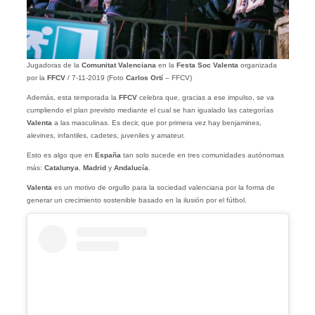
Jugadoras de la
Comunitat Valenciana
en la
Festa Soc Valenta
organizada
por la
FFCV
/ 7-11-2019 (Foto
Carlos Ortí
– FFCV)
Además, esta temporada la
FFCV
celebra que, gracias a ese impulso, se va
cumpliendo el plan previsto mediante el cual se han igualado las categorías
Valenta
a las masculinas. Es decir, que por primera vez hay benjamines,
alevines, infantiles, cadetes, juveniles y amateur.
Esto es algo que en
España
tan solo sucede en tres comunidades autónomas
más:
Catalunya
,
Madrid
y
Andalucía
.
Valenta
es un motivo de orgullo para la sociedad valenciana por la forma de
generar un crecimiento sostenible basado en la ilusión por el fútbol.