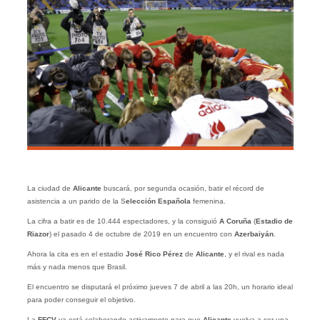
La ciudad de
Alicante
buscará, por segunda ocasión, batir el récord de
asistencia a un parido de la S
elección Española
femenina.
La cifra a batir es de 10.444 espectadores, y la consiguió
A Coruña
(
Estadio de
Riazor
) el pasado 4 de octubre de 2019 en un encuentro con
Azerbaiyán
.
Ahora la cita es en el estadio
José Rico Pérez
de
Alicante
, y el rival es nada
más y nada menos que Brasil.
El encuentro se disputará el próximo jueves 7 de abril a las 20h, un horario ideal
para poder conseguir el objetivo.
La
FFCV
ya está colaborando activamente para que
Alicante
vuelva a ser una