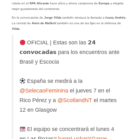
criada en el
SPA Alicante
hace años y ahora campeona de
Europa
y elegida
mejor guardameta del continente.
En la convocatoria de
Jorge Vilda
también destaca la llamada a
Ivana Andrés
.
La central de
Aielo de Malferit
también es una de las fijas en la defensa de
Vilda
.
OFICIAL | Estas son las 𝟮𝟰
𝗰𝗼𝗻𝘃𝗼𝗰𝗮𝗱𝗮𝘀 para los encuentros ante
Brasil y Escocia
España se medirá a la
@SelecaoFeminina
el jueves 7 en el
Rico Pérez y a
@ScotlandNT
el martes
12 en Glasgow
El equipo se concentrará el lunes 4
en Las Rozas
#JugarLucharYGanar