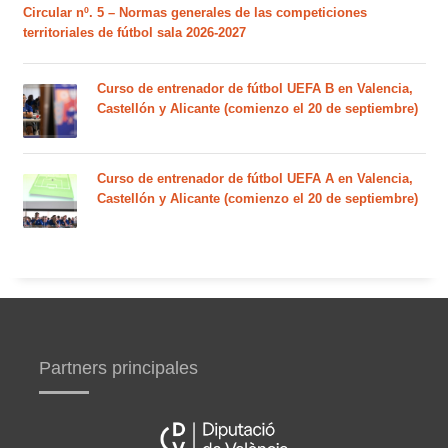
Circular nº. 5 – Normas generales de las competiciones
territoriales de fútbol sala 2026-2027
Curso de entrenador de fútbol UEFA B en Valencia,
Castellón y Alicante (comienzo el 20 de septiembre)
Curso de entrenador de fútbol UEFA A en Valencia,
Castellón y Alicante (comienzo el 20 de septiembre)
Partners principales