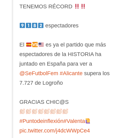
TENEMOS RÉCORD
espectadores
El
es ya el partido que más
espectadores de la HISTORIA ha
juntado en España para ver a
@SeFutbolFem
#Alicante
supera los
7.727 de Logroño
GRACIAS CHIC@S
#Puntodeinflexión
#Valenta
pic.twitter.com/j4dcWWpCe4