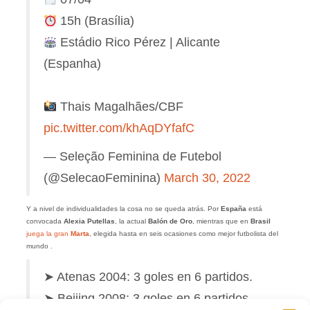
15h (Brasília)
Estádio Rico Pérez | Alicante
(Espanha)
Thais Magalhães/CBF
pic.twitter.com/khAqDYfafC
— Seleção Feminina de Futebol
(@SelecaoFeminina)
March 30, 2022
Y a nivel de individualidades la cosa no se queda atrás. Por
España
está
convocada
Alexia Putellas
, la actual
Balón de Oro
, mientras que en
Brasil
juega la gran
Marta
, elegida hasta en seis ocasiones como mejor futbolista del
mundo .
➤ Atenas 2004: 3 goles en 6 partidos.
➤ Beijing 2008: 3 goles en 6 partidos.