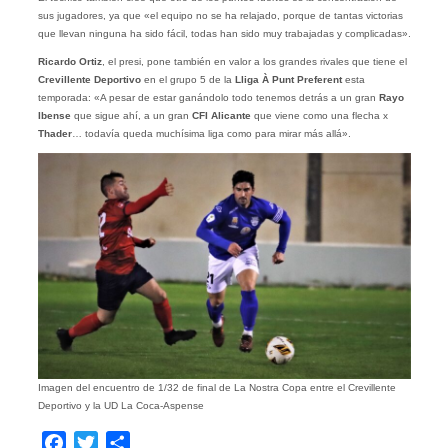
sus jugadores, ya que «el equipo no se ha relajado, porque de tantas victorias
que llevan ninguna ha sido fácil, todas han sido muy trabajadas y complicadas».
Ricardo Ortiz
, el presi, pone también en valor a los grandes rivales que tiene el
Crevillente Deportivo
en el grupo 5 de la
Lliga À Punt Preferent
esta
temporada: «A pesar de estar ganándolo todo tenemos detrás a un gran
Rayo
Ibense
que sigue ahí, a un gran
CFI Alicante
que viene como una flecha x
Thader
… todavía queda muchísima liga como para mirar más allá».
Imagen del encuentro de 1/32 de final de La Nostra Copa entre el Crevillente
Deportivo y la UD La Coca-Aspense
Facebook
Twitter
Compartir