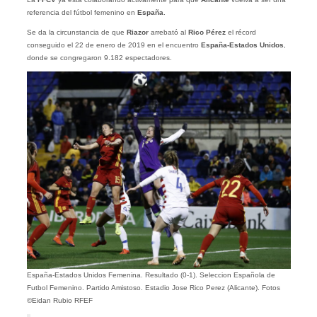
referencia del fútbol femenino en
España
.
Se da la circunstancia de que
Riazor
arrebató al
Rico Pérez
el récord
conseguido el 22 de enero de 2019 en el encuentro
España-Estados Unidos
,
donde se congregaron 9.182 espectadores.
España-Estados Unidos Femenina. Resultado (0-1). Seleccion Española de
Futbol Femenino. Partido Amistoso. Estadio Jose Rico Perez (Alicante). Fotos
©Eidan Rubio RFEF