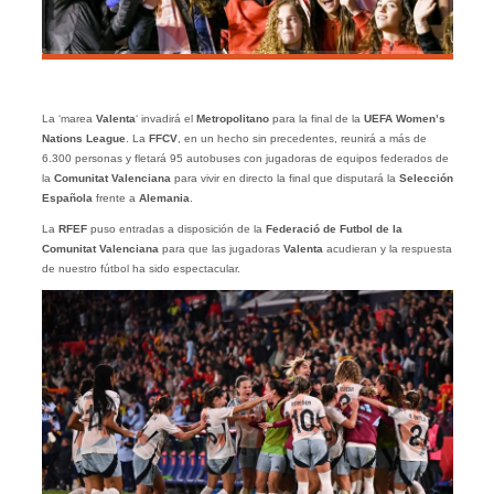
La ‘marea
Valenta
‘ invadirá el
Metropolitano
para la final de la
UEFA Women’s
Nations League
. La
FFCV
, en un hecho sin precedentes, reunirá a más de
6.300 personas y fletará 95 autobuses con jugadoras de equipos federados de
la
Comunitat Valenciana
para vivir en directo la final que disputará la
Selección
Española
frente a
Alemania
.
La
RFEF
puso entradas a disposición de la
Federació de Futbol de la
Comunitat Valenciana
para que las jugadoras
Valenta
acudieran y la respuesta
de nuestro fútbol ha sido espectacular.