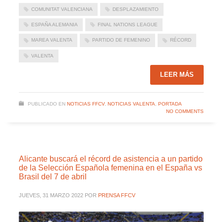
COMUNITAT VALENCIANA
DESPLAZAMIENTO
ESPAÑA ALEMANIA
FINAL NATIONS LEAGUE
MAREA VALENTA
PARTIDO DE FEMENINO
RÉCORD
VALENTA
LEER MÁS
PUBLICADO EN
NOTICIAS FFCV
,
NOTICIAS VALENTA
,
PORTADA
NO COMMENTS
Alicante buscará el récord de asistencia a un partido
de la Selección Española femenina en el España vs
Brasil del 7 de abril
JUEVES, 31 MARZO 2022
POR
PRENSA FFCV