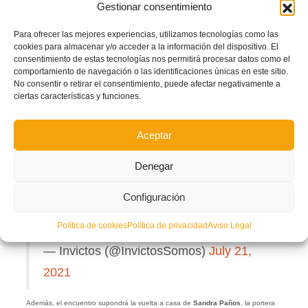
Gestionar consentimiento
➤ Londres 2012: 2 goles en 4 partidos.
➤ Río 2016: 2 goles en 6 partidos.
Para ofrecer las mejores experiencias, utilizamos tecnologías como las
cookies para almacenar y/o acceder a la información del dispositivo. El
➤ Tokio 2020: 2 goles en 1 partido.
consentimiento de estas tecnologías nos permitirá procesar datos como el
comportamiento de navegación o las identificaciones únicas en este sitio.
No consentir o retirar el consentimiento, puede afectar negativamente a
Primera futbolista capaz de marcar en 5
ciertas características y funciones.
JJOO.
Aceptar
@SelecaoFeminina
Denegar
Configuración
SIMPLEMENTE MARTA.
pic.twitter.com/pwDMqgyOvR
Política de cookies
Política de privacidad
Aviso Legal
— Invictos (@InvictosSomos)
July 21,
2021
Además, el encuentro supondrá la vuelta a casa de
Sandra Paños
, la portera