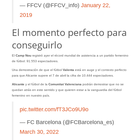
— FFCV (@FFCV_info)
January 22,
2019
El momento perfecto para
conseguirlo
El
Camp Nou
registró ayer el récord mundial de asistencia a un partido femenino
de fútbol: 91.553 espectadores.
Una demostración de que el fútbol
Valenta
está en auge y el contexto perfecto
para que Alicante supere el 7 de abril la cifra de 10.444 espectadores.
Alicante
y el fútbol de la
Comunitat Valenciana
podrán demostrar que no se
quedan atrás en este sentido y que quieren estar a la vanguardia del fútbol
femenino en nuestro país.
pic.twitter.com/fT3JCo9U9o
— FC Barcelona (@FCBarcelona_es)
March 30, 2022