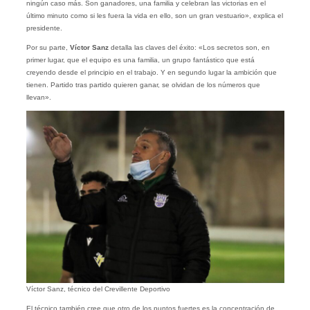
ningún caso más. Son ganadores, una familia y celebran las victorias en el
último minuto como si les fuera la vida en ello, son un gran vestuario», explica el
presidente.
Por su parte,
Víctor Sanz
detalla las claves del éxito: «Los secretos son, en
primer lugar, que el equipo es una familia, un grupo fantástico que está
creyendo desde el principio en el trabajo. Y en segundo lugar la ambición que
tienen. Partido tras partido quieren ganar, se olvidan de los números que
llevan».
Víctor Sanz, técnico del Crevillente Deportivo
El técnico también cree que otro de los puntos fuertes es la concentración de