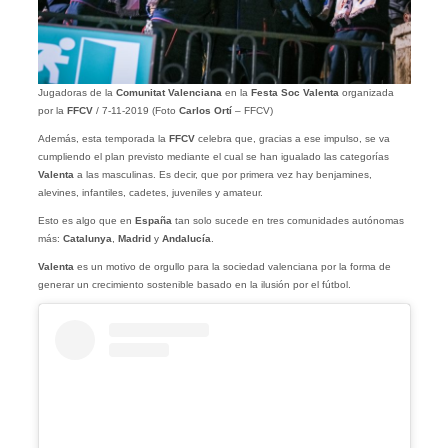
Jugadoras de la
Comunitat Valenciana
en la
Festa Soc Valenta
organizada
por la
FFCV
/ 7-11-2019 (Foto
Carlos Ortí
– FFCV)
Además, esta temporada la
FFCV
celebra que, gracias a ese impulso, se va
cumpliendo el plan previsto mediante el cual se han igualado las categorías
Valenta
a las masculinas. Es decir, que por primera vez hay benjamines,
alevines, infantiles, cadetes, juveniles y amateur.
Esto es algo que en
España
tan solo sucede en tres comunidades autónomas
más:
Catalunya
,
Madrid
y
Andalucía
.
Valenta
es un motivo de orgullo para la sociedad valenciana por la forma de
generar un crecimiento sostenible basado en la ilusión por el fútbol.