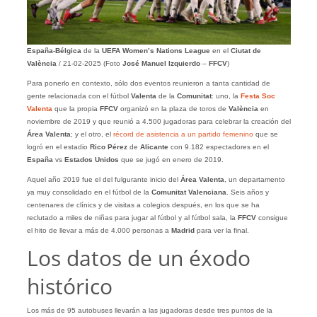
España-Bélgica
de la
UEFA Women’s Nations League
en el
Ciutat de
València
/ 21-02-2025 (Foto
José Manuel Izquierdo
–
FFCV
)
Para ponerlo en contexto, sólo dos eventos reunieron a tanta cantidad de
gente relacionada con el fútbol
Valenta
de la
Comunitat
: uno, la
Festa Soc
Valenta
que la propia
FFCV
organizó en la plaza de toros de
València
en
noviembre de 2019 y que reunió a 4.500 jugadoras para celebrar la creación del
Área Valenta
; y el otro, el
récord de asistencia a un partido femenino
que se
logró en el estadio
Rico Pérez
de
Alicante
con 9.182 espectadores en el
España
vs
Estados Unidos
que se jugó en enero de 2019.
Aquel año 2019 fue el del fulgurante inicio del
Área Valenta
, un departamento
ya muy consolidado en el fútbol de la
Comunitat Valenciana
. Seis años y
centenares de clínics y de visitas a colegios después, en los que se ha
reclutado a miles de niñas para jugar al fútbol y al fútbol sala, la
FFCV
consigue
el hito de llevar a más de 4.000 personas a
Madrid
para ver la final.
Los datos de un éxodo
histórico
Los más de 95 autobuses llevarán a las jugadoras desde tres puntos de la