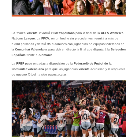
La ‘marea
Valenta
‘ invadirá el
Metropolitano
para la final de la
UEFA Women’s
Nations League
. La
FFCV
, en un hecho sin precedentes, reunirá a más de
6.300 personas y fletará 95 autobuses con jugadoras de equipos federados de
la
Comunitat Valenciana
para vivir en directo la final que disputará la
Selección
Española
frente a
Alemania
.
La
RFEF
puso entradas a disposición de la
Federació de Futbol de la
Comunitat Valenciana
para que las jugadoras
Valenta
acudieran y la respuesta
de nuestro fútbol ha sido espectacular.