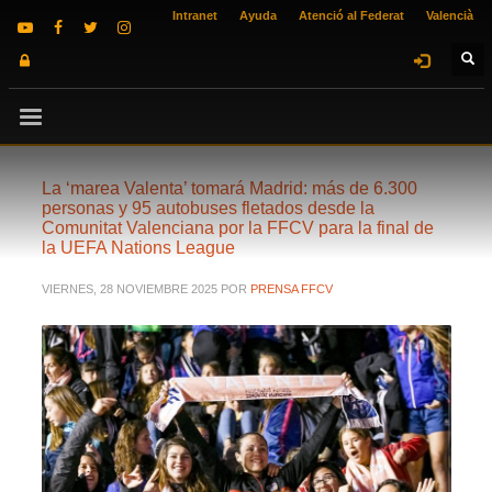
Intranet
Ayuda
Atenció al Federat
Valencià
La ‘marea Valenta’ tomará Madrid: más de 6.300
personas y 95 autobuses fletados desde la
Comunitat Valenciana por la FFCV para la final de
la UEFA Nations League
VIERNES, 28 NOVIEMBRE 2025
POR
PRENSA FFCV