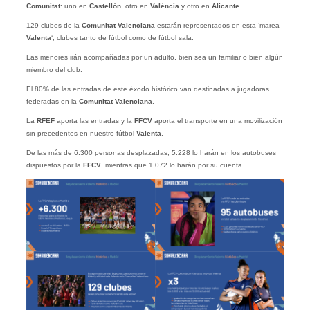
Comunitat
: uno en
Castellón
, otro en
València
y otro en
Alicante
.
129 clubes de la
Comunitat Valenciana
estarán representados en esta ‘marea
Valenta
‘, clubes tanto de fútbol como de fútbol sala.
Las menores irán acompañadas por un adulto, bien sea un familiar o bien algún
miembro del club.
El 80% de las entradas de este éxodo histórico van destinadas a jugadoras
federadas en la
Comunitat Valenciana
.
La
RFEF
aporta las entradas y la
FFCV
aporta el transporte en una movilización
sin precedentes en nuestro fútbol
Valenta
.
De las más de 6.300 personas desplazadas, 5.228 lo harán en los autobuses
dispuestos por la
FFCV
, mientras que 1.072 lo harán por su cuenta.