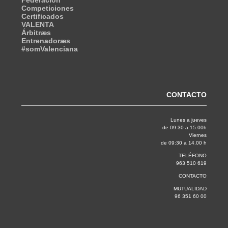
Federación
Competiciones
Certificados
VALENTA
Árbitræs
Entrenadoræs
#somValenciana
CONTACTO
Lunes a jueves
de 09:30 a 15.00h
Viernes
de 09:30 a 14.00 h
TELÉFONO
963 510 619
CONTACTO
MUTUALIDAD
96 351 60 00