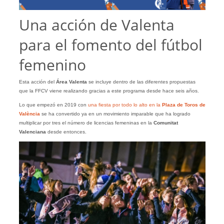
Una acción de Valenta
para el fomento del fútbol
femenino
Esta acción del
Área Valenta
se incluye dentro de las diferentes propuestas
que la FFCV viene realizando gracias a este programa desde hace seis años.
Lo que empezó en 2019 con
una fiesta por todo lo alto en la
Plaza de Toros de
València
se ha convertido ya en un movimiento imparable que ha logrado
multiplicar por tres el número de licencias femeninas en la
Comunitat
Valenciana
desde entonces.