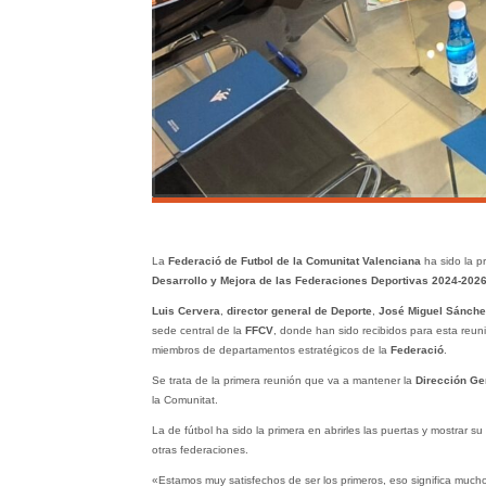
La
Federació de Futbol de la Comunitat Valenciana
ha sido la p
Desarrollo y Mejora de las Federaciones Deportivas 2024-2026
Luis Cervera
,
director general de Deporte
,
José Miguel Sánche
sede central de la
FFCV
, donde han sido recibidos para esta reun
miembros de departamentos estratégicos de la
Federació
.
Se trata de la primera reunión que va a mantener la
Dirección Ge
la Comunitat.
La de fútbol ha sido la primera en abrirles las puertas y mostrar s
otras federaciones.
«Estamos muy satisfechos de ser los primeros, eso significa much