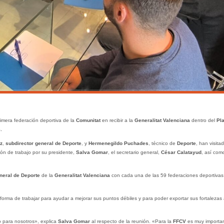
rimera federación deportiva de la
Comunitat
en recibir a la
Generalitat Valenciana
dentro del
Pl
.
z
,
subdirector general de Deporte
, y
Hermenegildo Puchades
, técnico de
Deporte
, han visitad
ión de trabajo por su presidente,
Salva Gomar
, el secretario general,
César Calatayud
, así com
neral de Deporte
de la
Generalitat Valenciana
con cada una de las 59 federaciones deportivas
u forma de trabajar para ayudar a mejorar sus puntos débiles y para poder exportar sus fortalezas 
o para nosotros», explica
Salva Gomar
al respecto de la reunión. «Para la
FFCV
es muy importa