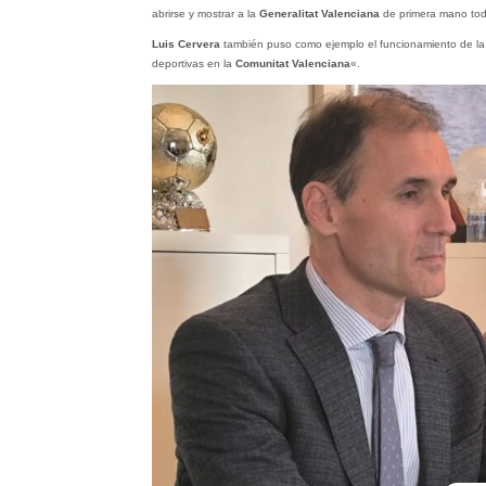
abrirse y mostrar a la
Generalitat Valenciana
de primera mano tod
Luis Cervera
también puso como ejemplo el funcionamiento de l
deportivas en la
Comunitat Valenciana
«.