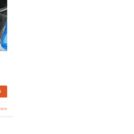
S
ENTS