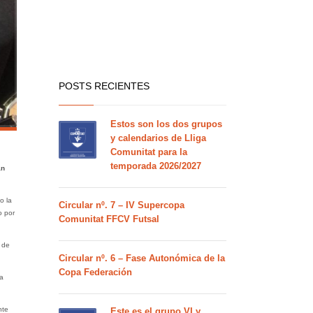
POSTS RECIENTES
Estos son los dos grupos
y calendarios de Lliga
Comunitat para la
temporada 2026/2027
an
o la
Circular nº. 7 – IV Supercopa
o por
Comunitat FFCV Futsal
 de
Circular nº. 6 – Fase Autonómica de la
Copa Federación
a
nte
Este es el grupo VI y