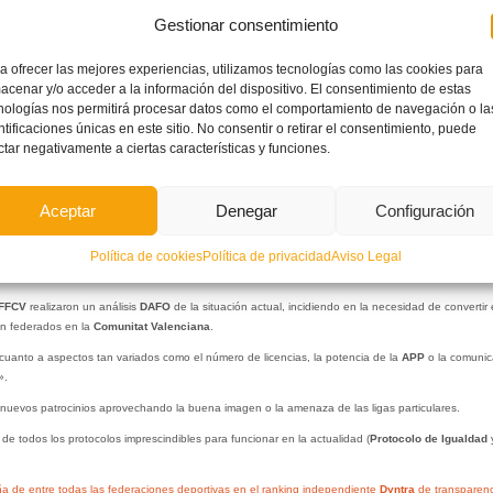
Gestionar consentimiento
a ofrecer las mejores experiencias, utilizamos tecnologías como las cookies para
acenar y/o acceder a la información del dispositivo. El consentimiento de estas
nologías nos permitirá procesar datos como el comportamiento de navegación o la
ntificaciones únicas en este sitio. No consentir o retirar el consentimiento, puede
ctar negativamente a ciertas características y funciones.
Aceptar
Denegar
Configuración
Política de cookies
Política de privacidad
Aviso Legal
FFCV
realizaron un análisis
DAFO
de la situación actual, incidiendo en la necesidad de convertir
án federados en la
Comunitat Valenciana
.
uanto a aspectos tan variados como el número de licencias, la potencia de la
APP
o la comunic
».
 nuevos patrocinios aprovechando la buena imagen o la amenaza de las ligas particulares.
e todos los protocolos imprescindibles para funcionar en la actualidad (
Protocolo de Igualdad
 de entre todas las federaciones deportivas en el ranking independiente
Dyntra
de transparenc