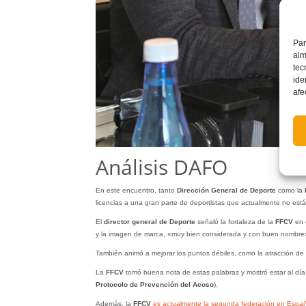
Par
alm
tec
ide
afe
Análisis DAFO
En este encuentro, tanto
Dirección General de Deporte
como la
licencias a una gran parte de deportistas que actualmente no est
El
director general de Deporte
señaló la fortaleza de la
FFCV
en c
y la imagen de marca, «muy bien considerada y con buen nombre
También animó a mejorar los puntos débiles, como la atracción de
La
FFCV
tomó buena nota de estas palabras y mostró estar al día d
Protocolo de Prevención del Acoso
).
Además, la
FFCV
es actualmente la segunda federación en España