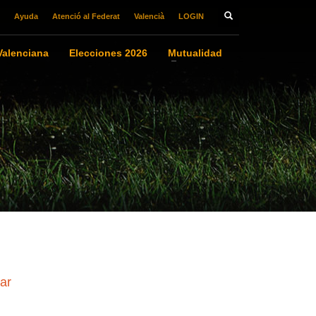
Ayuda
Atenció al Federat
Valencià
LOGIN
alenciana
Elecciones 2026
Mutualidad
ar