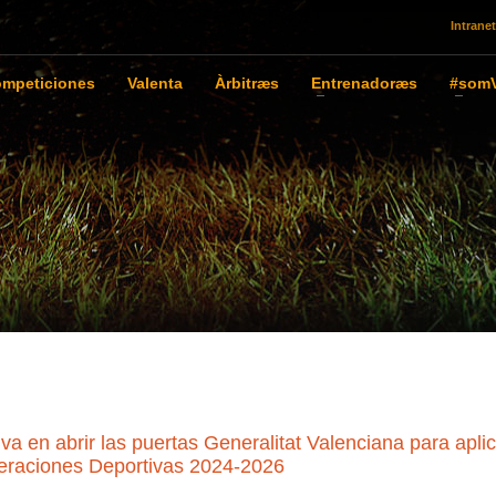
Intranet
mpeticiones
Valenta
Àrbitræs
Entrenadoræs
#somV
va en abrir las puertas Generalitat Valenciana para aplic
deraciones Deportivas 2024-2026