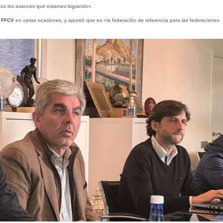
os los avances que estamos logrando».
a
FFCV
en varias ocasiones, y apuntó que es «la federación de referencia para las federaciones