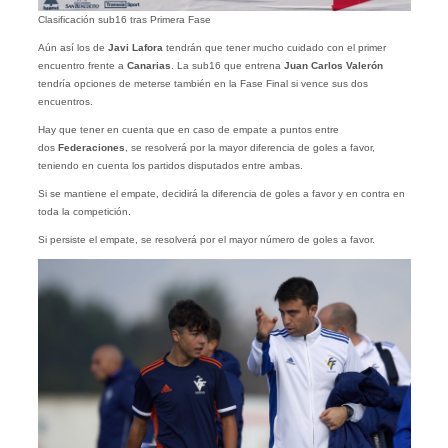
Clasificación sub16 tras Primera Fase
Aún así los de
Javi Lafora
tendrán que tener mucho cuidado con el primer
encuentro frente a
Canarias
. La sub16 que entrena
Juan Carlos Valerón
tendría opciones de meterse también en la Fase Final si vence sus dos
encuentros.
Hay que tener en cuenta que en caso de empate a puntos entre
dos
Federaciones
, se resolverá por la mayor diferencia de goles a favor,
teniendo en cuenta los partidos disputados entre ambas.
Si se mantiene el empate, decidirá la diferencia de goles a favor y en contra en
toda la competición.
Si persiste el empate, se resolverá por el mayor número de goles a favor.