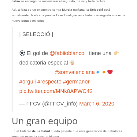
Fabio
se encargó de materializar el segundo, de muy bella factura.
Así, a falta de un encuentro contra
Murcia
mañana, la
Selecció
está
virtualmente clasificada para la Fase Final gracias a haber conseguido nueve de
nueve puntos en juego.
| SELECCIÓ |
El gol de
@fabiioblanco_
tiene una
dedicatoria especial
⠀⠀⠀⠀⠀⠀⠀⠀⠀
#somvalenciana
#orgull
#respecte
#germanor
pic.twitter.com/MNk8APWC42
— FFCV (@FFCV_info)
March 6, 2020
Un gran equipo
En el
Estadio de La Salud
quedó patente que esta generación de futbolistas
juega de memoria y es un bloque.