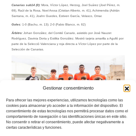
Canarias sub14 (0):
Mora, Víctor López, Herzog, Joel Suárez (Joel Pérez, m.
69), Raúl de la Rosa, Noel Arosa (Cristian Alberto, m. 41), Achimendia (Adrián
Santana, m. 41), Joahn Guedes, Estiven García, Velasco, Omar.
Goles:
1-0 (Bachu, m. 13); 2-0 (Fabio Blanco, m. 62)
Árbitro:
Johan González, del Comité Canario, asistido por José Nauzet
Rodríguez, Davinia Dorta y Estilita González. Mostró tarjeta amarilla a Agulló por
parte de la Selecció Valenciana y roja directa a Víctor López por parte de la
Selección de Canarias.
Gestionar consentimiento
Para ofrecer las mejores experiencias, utilizamos tecnologías como las
cookies para almacenar y/o acceder a la información del dispositivo. El
consentimiento de estas tecnologías nos permitirá procesar datos como el
comportamiento de navegación o las identificaciones únicas en este sitio.
No consentir o retirar el consentimiento, puede afectar negativamente a
ciertas características y funciones.