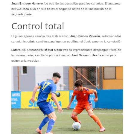
Juan Enrique Herrero
fue otra de las pesadillas para los canarios. El atacante
del
CD Roda
tuvo en sus botas el segundo antes de la finalización de la
segunda parte.
Control total
El guión apenas cambió tras el descanso.
Juan Carlos Valerón
, seleccionador
canario, introdujo cambios para intentar equilibrar el duelo pero no lo consiguió.
Lafora
dió descanso a
Héctor Osca
tras su impresionante despliegue físico en
la primera parte, escoltado por un inmenso
Javi Navarro
.
Jesús
entró para
oxigenar la medular.