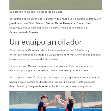
Celebración final sobre el césped de La Salud.
Un equipo que se divierte en el campo y que hace que se divierta la grada. Con
jugadores como
Fabio Blanco
,
Bachu
,
Mario
,
Mosquera
,
Osca
o
Javi
Navarro
, la sub16 está dispuesta a dejar su marca en la historia del
Campeonato de España
.
Un equipo arrollador
Como hizo ante
Canarias
, el combinado autonómico sub16 salió muy
enchufado al terreno de juego de
La Salud
de
Tenerife
. Cierto es que pesaban
las piernas por el esfuerzo del día anterior.
Por ese motivo,
Murcia
protagonizó el dominio inicial del partido, pero sin
opciones que llegaran a inquietar la meta defendida por
Álex Primo.
Poco a poco comenzó a engrasar la maquinaria el equipo de
Lafora
y en una
acción a balón parado se desatascó el partido. La pareja letal formada por
Fabio Blanco
y
Joaquín Saavedra ‘Bachu
‘ fue de nuevo protagonista.