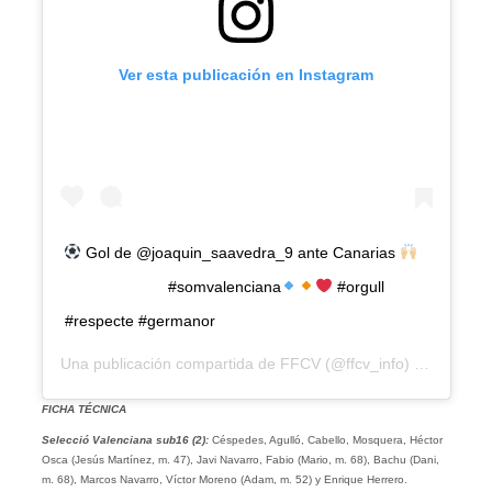
Ver esta publicación en Instagram
Gol de @joaquin_saavedra_9 ante Canarias
⠀⠀⠀⠀⠀⠀⠀⠀⠀ #somvalenciana
#orgull
#respecte #germanor
Una publicación compartida de
FFCV
(@ffcv_info) el
6 Mar, 2
FICHA TÉCNICA
Selecció Valenciana sub16 (2):
Céspedes, Agulló, Cabello, Mosquera, Héctor
Osca (Jesús Martínez, m. 47), Javi Navarro, Fabio (Mario, m. 68), Bachu (Dani,
m. 68), Marcos Navarro, Víctor Moreno (Adam, m. 52) y Enrique Herrero.