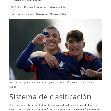
DOMINGO 8 de marzo
11h (10h en Canarias)
Canarias
–
Murcia
sub14
13h (12h en Canarias)
Canarias
–
Murcia
sub16
Héctor Osca y Bachu celebran un gol de la Selecció Valenciana masculina
sub16
Sistema de clasificación
A la vez que en
Tenerife
, habrá otras cinco sedes de esta
Segunda Fase
del
CNSA, de las que también tendrá que estar pendiente la
Selecció Valenciana