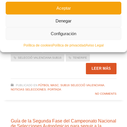
Facebook
Twitter
Compartir
Aceptar
Denegar
CAMPEONATO ESPAÑA
CAMPEONATO NACIONAL SELECCIONES AUTONÓMICAS
Configuración
CANARIAS
CNSA
COMUNITAT VALENCIANA
Política de cookies
Política de privacidad
Aviso Legal
FABIO BLANCO
MASCULINA
SELECCIÓ VALENCIANA SUB16
TENERIFE
LEER MÁS
PUBLICADO EN
FÚTBOL MASC. SUB16 SELECCIÓ VALENCIANA
,
NOTICIAS SELECCIONES
,
PORTADA
NO COMMENTS
Guía de la Segunda Fase del Campeonato Nacional
de Selecciones Autonómicas para seguir a la