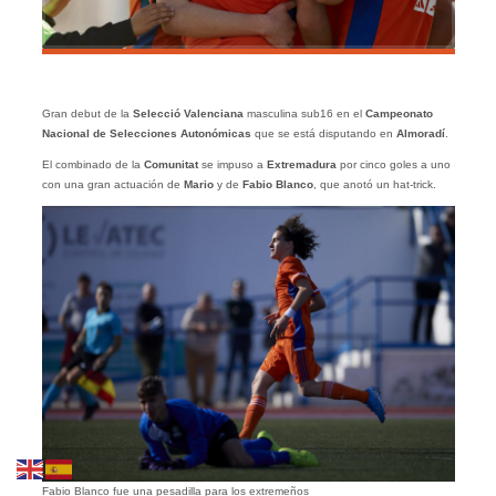
Gran debut de la
Selecció Valenciana
masculina sub16 en el
Campeonato
Nacional de Selecciones Autonómicas
que se está disputando en
Almoradí
.
El combinado de la
Comunitat
se impuso a
Extremadura
por cinco goles a uno
con una gran actuación de
Mario
y de
Fabio Blanco
, que anotó un hat-trick.
Fabio Blanco fue una pesadilla para los extremeños