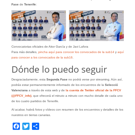
Fase
de
Tenerife
:
Convocatorias oficiales de Aitor García y de Javi Lafora
Para más detalles,
pincha aquí para conocer los convocados de la sub14
y
aquí
para conocer a los convocados de la sub16
.
Dónde lo puedo seguir
Desgraciadamente, esta
Segunda Fase
no podrá verse por streaming. Aún así,
podrás estar permanentemente informado de los encuentros de la
Selecció
Valenciana
a través de esta web y de
la cuenta de Twitter oficial de la FFCV
(@FFCV_info)
, que ofrecerá el minuto a minuto con mucho detalle de cada uno
de los cuatro partidos de Tenerife.
Al acabar, habrá fotos y vídeos con resumen de los encuentros y detalles de los
nuestros en tierras canarias.
Facebook
Twitter
Compartir