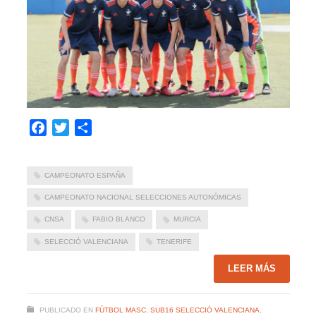
Facebook
Twitter
Compartir
CAMPEONATO ESPAÑA
CAMPEONATO NACIONAL SELECCIONES AUTONÓMICAS
CNSA
FABIO BLANCO
MURCIA
SELECCIÓ VALENCIANA
TENERIFE
LEER MÁS
PUBLICADO EN
FÚTBOL MASC. SUB16 SELECCIÓ VALENCIANA
,