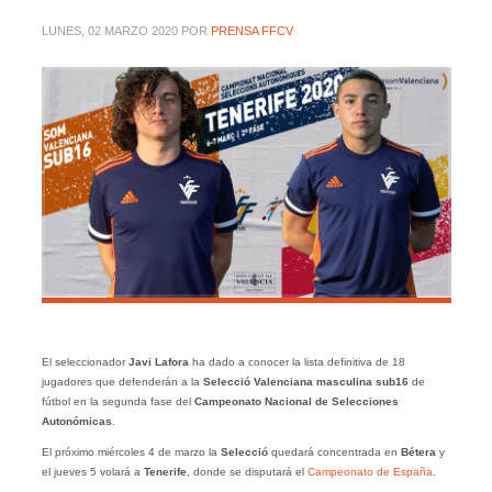
LUNES, 02 MARZO 2020
POR
PRENSA FFCV
El seleccionador
Javi Lafora
ha dado a conocer la lista definitiva de 18
jugadores que defenderán a la
Selecció Valenciana masculina sub16
de
fútbol en la segunda fase del
Campeonato Nacional de Selecciones
Autonómicas
.
El próximo miércoles 4 de marzo la
Selecció
quedará concentrada en
Bétera
y
el jueves 5 volará a
Tenerife
, donde se disputará el
Campeonato de España
.