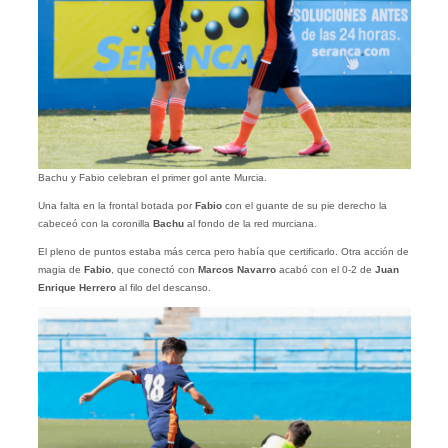
Bachu y Fabio celebran el primer gol ante Murcia.
Una falta en la frontal botada por
Fabio
con el guante de su pie derecho la
cabeceó con la coronilla
Bachu
al fondo de la red murciana.
El pleno de puntos estaba más cerca pero había que certificarlo. Otra acción de
magia de
Fabio
, que conectó con
Marcos Navarro
acabó con el 0-2 de
Juan
Enrique Herrero
al filo del descanso.