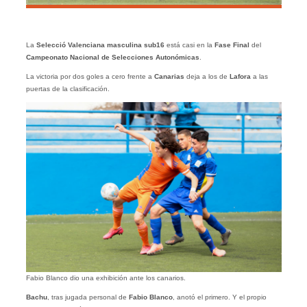
La
Selecció Valenciana masculina sub16
está casi en la
Fase Final
del
Campeonato Nacional de Selecciones Autonómicas
.
La victoria por dos goles a cero frente a
Canarias
deja a los de
Lafora
a las
puertas de la clasificación.
Fabio Blanco dio una exhibición ante los canarios.
Bachu
, tras jugada personal de
Fabio Blanco
, anotó el primero. Y el propio