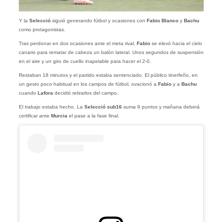
Y la
Selecció
siguió generando fútbol y ocasiones con
Fabio Blanco
y
Bachu
como protagonistas.
Tras perdonar en dos ocasiones ante el meta rival,
Fabio
se elevó hacia el cielo
canario para rematar de cabeza un balón lateral. Unos segundos de suspensión
en el aire y un giro de cuello inapelable para hacer el 2-0.
Restaban 18 minutos y el partido estaba sentenciado. El público tinerfeño, en
un gesto poco habitual en los campos de fútbol, ovacionó a
Fabio
y a
Bachu
cuando
Lafora
decidió retirarlos del campo.
El trabajo estaba hecho. La
Selecció sub16
suma 9 puntos y mañana deberá
certificar ante
Murcia
el pase a la fase final.