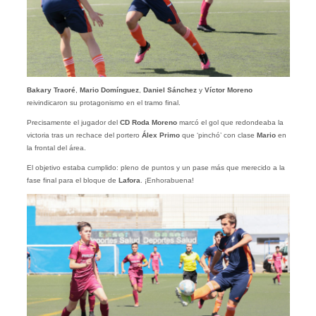
Bakary Traoré
,
Mario Domínguez
,
Daniel Sánchez
y
Víctor Moreno
reivindicaron su protagonismo en el tramo final.
Precisamente el jugador del
CD Roda Moreno
marcó el gol que redondeaba la
victoria tras un rechace del portero
Álex Primo
que ‘pinchó’ con clase
Mario
en
la frontal del área.
El objetivo estaba cumplido: pleno de puntos y un pase más que merecido a la
fase final para el bloque de
Lafora
. ¡Enhorabuena!