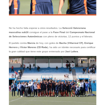
No ha hecho falta esperar a otros resultados. La
Selecció Valenciana
masculina sub16
consigue el pase a la
Fase Final
del
Campeonato Nacional
de Selecciones Autonómicas
con pleno de victorias, 12 puntos y el liderato.
El partido contra
Murcia
de hoy, con goles de
Bachu
(
Villarreal CF)
,
Enrique
Herrero
y
Víctor Moreno
(
CD Roda
), ha sido un trámite necesario para certificar
la gran calidad que tiene este grupo entrenado por
Javi Lafora
.