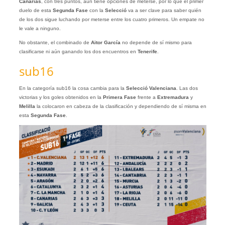
Canarias
, con tres puntos, aún tiene opciones de meterse, por lo que el primer
duelo de esta
Segunda Fase
con la
Selecció
va a ser clave para saber quién
de los dos sigue luchando por meterse entre los cuatro primeros. Un empate no
le vale a ninguno.
No obstante, el combinado de
Aitor García
no depende de sí mismo para
clasificarse ni aún ganando los dos encuentros en
Tenerife
.
sub16
En la categoría sub16 la cosa cambia para la
Selecció Valenciana
. Las dos
victorias y los goles obtenidos en la
Primera Fase
frente a
Extremadura
y
Melilla
la colocaron en cabeza de la clasificación y dependiendo de sí misma en
esta
Segunda Fase
.