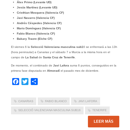
Álex Primo (Levante UD)
Jesús Martínez (Levante UD)
Cristhian Mosquera (Valencia CF)
Javi Navarro (Valencia CF)
Andrés Céspedes (Valencia CF)
Mario Domínguez (Valencia CF)
Fabio Blanco (Valencia CF)
Bakary Traore (Elche CF)
El viernes 6 la
Selecció Valenciana
masculina sub1
6 se enfrentará a las 13h
(hora peninsular) a Canarias y el sábado 7 a Murcia a la misma hora en el
campo de
La Salud
de
Santa Cruz de Tenerife
.
De momento, el combinado de
Javi Lafora
suma 6 puntos, conseguidos en la
primera fase disputada en
Almoradí
el pasado mes de diciembre.
Facebook
Twitter
Compartir
CANARIAS
FABIO BLANCO
JAVI LAFORA
SELECCIÓ VALENCIANA MASCULINA SUB16
TENERIFE
LEER MÁS