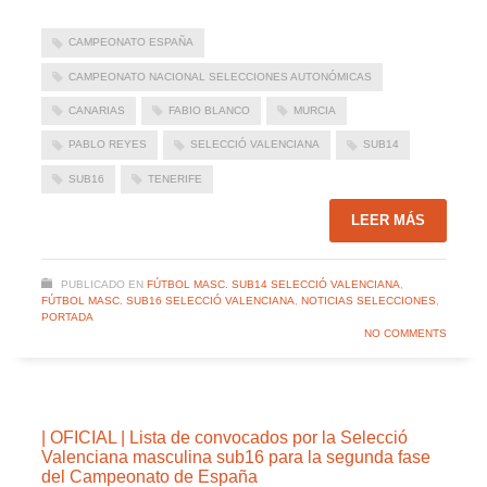
CAMPEONATO ESPAÑA
CAMPEONATO NACIONAL SELECCIONES AUTONÓMICAS
CANARIAS
FABIO BLANCO
MURCIA
PABLO REYES
SELECCIÓ VALENCIANA
SUB14
SUB16
TENERIFE
LEER MÁS
PUBLICADO EN
FÚTBOL MASC. SUB14 SELECCIÓ VALENCIANA
,
FÚTBOL MASC. SUB16 SELECCIÓ VALENCIANA
,
NOTICIAS SELECCIONES
,
PORTADA
NO COMMENTS
| OFICIAL | Lista de convocados por la Selecció
Valenciana masculina sub16 para la segunda fase
del Campeonato de España