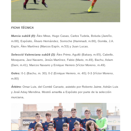
FICHA TÉCNICA
Murcia sub16 (0):
Álex Miras, Hugo Casas, Carlos Tudela, Boluda (Jareño,
m.68), Expósito, Álvaro Hernández, Sorroche (Hammadi, m.66), Gomila, J.A.
Espín, Álex Martínez (Marcos Espín, m.53) y Juan Lucas.
Selecció Valenciana sub16 (3):
Álex Primo, Agulló (Bakary, m.65), Cabello,
Mosquera, Javi Navarro, Jesús Martínez, Fabio (Mario, m.49), Bachu, Adam
(Dani, m.41), Marcos Navarro y Enrique Herrero (Víctor Moreno, m.49).
Goles:
0-1 (Bachu, m. 30); 0-2 (Enrique Herrero, m. 40); 0-3 (Víctor Moreno,
m.80)
Árbitro:
Omar Luis, del Comité Canario, asistido por Roberto Jaime, Adrián Luis
y José Aday Mendina. Mostró amarilla a Expósito por parte de la selección
murciana,