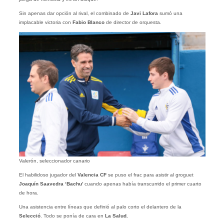
Sin apenas dar opción al rival, el combinado de
Javi Lafora
sumó una
implacable victoria con
Fabio Blanco
de director de orquesta.
Valerón, seleccionador canario
El habilidoso jugador del
Valencia CF
se puso el frac para asistir al groguet
Joaquín Saavedra ‘Bachu’
cuando apenas había transcurrido el primer cuarto
de hora.
Una asistencia entre líneas que definió al palo corto el delantero de la
Selecció
. Todo se ponía de cara en
La Salud.