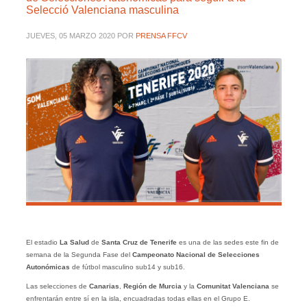
Selecció Valenciana masculina
JUEVES, 05 MARZO 2020
POR
PRENSA FFCV
El estadio
La Salud
de
Santa Cruz de Tenerife
es una de las sedes este fin de
semana de la Segunda Fase del
Campeonato Nacional de Selecciones
Autonómicas
de fútbol masculino sub14 y sub16.
Las selecciones de
Canarias
,
Región de Murcia
y la
Comunitat Valenciana
se
enfrentarán entre sí en la isla, encuadradas todas ellas en el Grupo E.