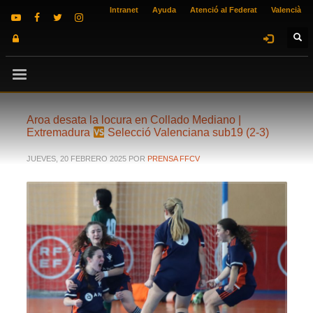
Intranet
Ayuda
Atenció al Federat
Valencià
Aroa desata la locura en Collado Mediano |
Extremadura
Selecció Valenciana sub19 (2-3)
JUEVES, 20 FEBRERO 2025
POR
PRENSA FFCV