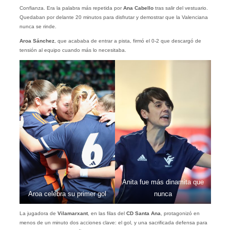
Confianza. Era la palabra más repetida por
Ana Cabello
tras salir del vestuario.
Quedaban por delante 20 minutos para disfrutar y demostrar que la Valenciana
nunca se rinde.
Aroa Sánchez
, que acababa de entrar a pista, firmó el 0-2 que descargó de
tensión al equipo cuando más lo necesitaba.
Anita fue más dinamita que
Aroa celebra su primer gol
nunca
La jugadora de
Vilamarxant
, en las filas del
CD Santa Ana
, protagonizó en
menos de un minuto dos acciones clave: el gol, y una sacrificada defensa para