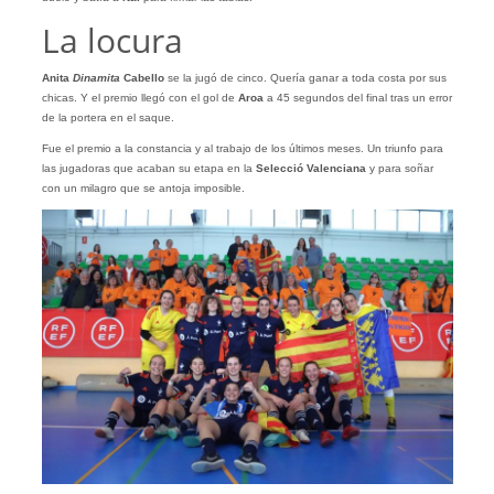
La locura
Anita
Dinamita
Cabello
se la jugó de cinco. Quería ganar a toda costa por sus
chicas. Y el premio llegó con el gol de
Aroa
a 45 segundos del final tras un error
de la portera en el saque.
Fue el premio a la constancia y al trabajo de los últimos meses. Un triunfo para
las jugadoras que acaban su etapa en la
Selecció Valenciana
y para soñar
con un milagro que se antoja imposible.