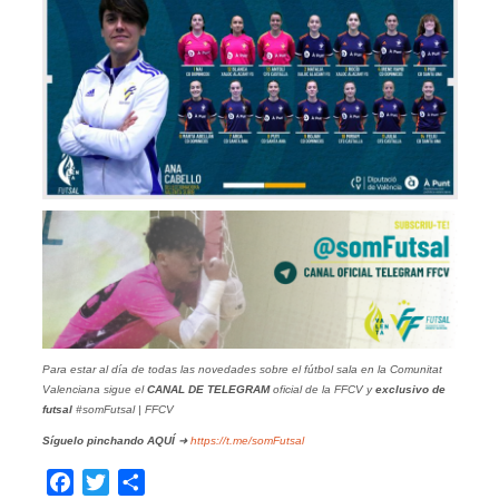
Para estar al día de todas las novedades sobre el fútbol sala en la Comunitat
Valenciana sigue el
CANAL DE TELEGRAM
oficial de la FFCV y
exclusivo de
futsal
#somFutsal | FFCV
Síguelo pinchando
AQUÍ
➜
https://t.me/somFutsal
Facebook
Twitter
Compartir