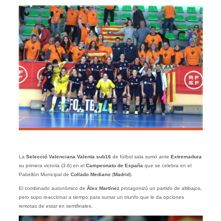
La
Selecció Valenciana Valenta sub16
de fútbol sala sumó ante
Extremadura
su primera victoria (3-6) en el
Campeonato de España
que se celebra en el
Pabellón Municipal de
Collado Mediano
(
Madrid
).
El combinado autonómico de
Álex Martínez
protagonizó un partido de altibajos,
pero supo reaccionar a tiempo para sumar un triunfo que le da opciones
remotas de estar en semifinales.