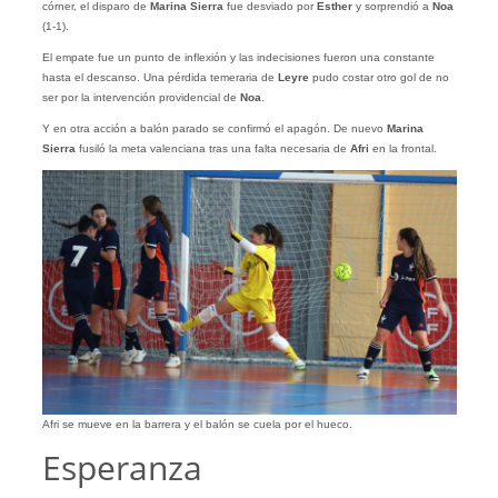
córner, el disparo de
Marina Sierra
fue desviado por
Esther
y sorprendió a
Noa
(1-1).
El empate fue un punto de inflexión y las indecisiones fueron una constante
hasta el descanso. Una pérdida temeraria de
Leyre
pudo costar otro gol de no
ser por la intervención providencial de
Noa
.
Y en otra acción a balón parado se confirmó el apagón. De nuevo
Marina
Sierra
fusiló la meta valenciana tras una falta necesaria de
Afri
en la frontal.
Afri se mueve en la barrera y el balón se cuela por el hueco.
Esperanza