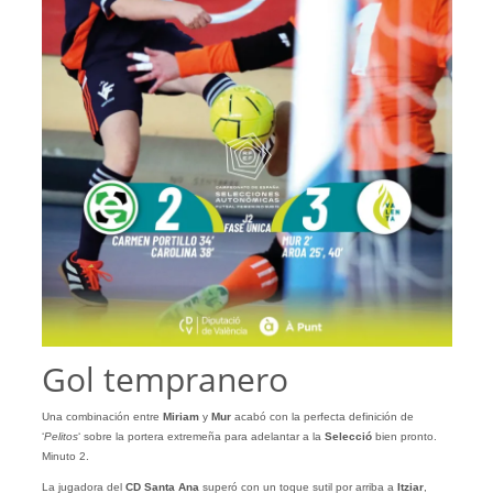
Gol tempranero
Una combinación entre
Miriam
y
Mur
acabó con la perfecta definición de
‘
Pelitos
‘ sobre la portera extremeña para adelantar a la
Selecció
bien pronto.
Minuto 2.
La jugadora del
CD Santa Ana
superó con un toque sutil por arriba a
Itziar
,