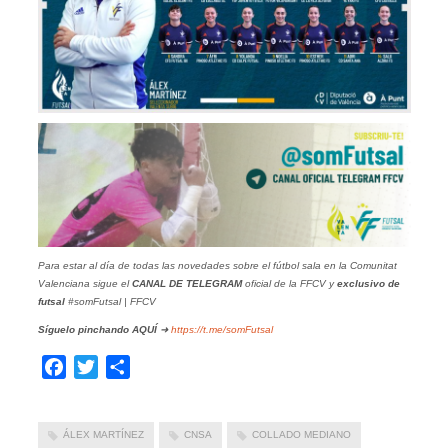
Para estar al día de todas las novedades sobre el fútbol sala en la Comunitat
Valenciana sigue el
CANAL DE TELEGRAM
oficial de la FFCV y
exclusivo de
futsal
#somFutsal | FFCV
Síguelo pinchando
AQUÍ
➜
https://t.me/somFutsal
Facebook
Twitter
Compartir
ÁLEX MARTÍNEZ
CNSA
COLLADO MEDIANO