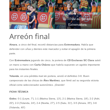
Salu celebra con la cámara
de FFCV su gol ante
Extremadura.
Arreón final
Ainara
, a cinco del final, recortó distancias para
Extremadura
. Había que
defender con uñas y dientes este marcador y evitar el apagón de la primera
parte.
Con
Extremadura
jugando de cinco, la portera de
CD Esclavas SC
Clara
salvó
un mano a mano con
Carla Chávez
que habría supuesto un agobio importante
para los instantes finales.
Yolanda
, en una pérdida rival sin portera, anotó el definitivo 3-6. Buen
campeonato de las chicas de
Álex
Martínez
, que firmó así su segunda victoria
oficial como seleccionador autonómico. ¡Grande!
FICHA TÉCNICA
Goles:
0-1 (Leyre, 7′), 1-1 (Marina Sierra, 13′), 2-1 (Marina Sierra, 18′), 2-2 (Adri,
20′), 2-3 (Yolanda, 24′), 2-4 (Noelia, 27′), 2-5 (Salu, 31′), 3-5 (Ainara, 35′), 3-6
(Yolanda, 40′)