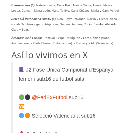
Extremadura (3):
Natalia, Lucía, Carla Polo, Marina Sierra, Ainara, Marina
López, Carmen, Marta León, Marta Toribio, Carla Chávez, María y Carla Vergel.
Selecció Valenciana sub16 (6):
Noa, Leyre, Yolanda, Noelia y Esther -cinco
inicial-. También jugaron Alejandra, Gemma, Andrea, Rocío, Sandra, Afri, Adri,
Clara y Salu.
Árbitros:
José Enrique Pascual, Felipe Rodríguez y Lara Gómez (crono).
Amonestaron a Carla Chávez (Extremadura), a Esther y a Afri (Valenciana).
Así lo vivimos en X
J2 Fase Única Campionat d'Espanya
femení sub16 de futbol sala
@FedExFutbol
sub16
Selecció Valenciana sub16