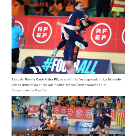
Salu
, del
Family Cash Alzira FS
, se sumó a la fiesta goleadora. La
Selecció
estaba disfrutando en los que podían ser sus últimos minutos en el
Campeonato de España.
El gol de Salu.