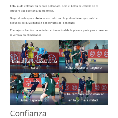
Feliu
pudo estrenar su cuenta goleadora, pero el balón se estrelló en el
larguero tras desviar la guardameta.
Segundos después,
Julia
se encontró con la portera
Itziar
, que salvó el
segundo de la
Selecció
a dos minutos del descanso.
El equipo solventó con seriedad el tramo final de la primera parte para conservar
la ventaja en el marcador.
Blanca, tras su parada con la
cara
Feliu disparó al larguero
Julia también pudo marcar
Aroa dispara a gol
en la primera mitad.
Confianza