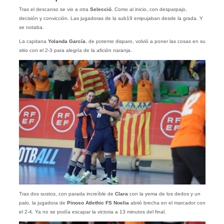
Tras el descanso se vio a otra
Selecció
. Como al inicio, con desparpajo,
decisión y convicción. Las jugadoras de la sub19 empujaban desde la grada. Y
se notaba.
La capitana
Yolanda García
, de potente disparo, volvió a poner las cosas en su
sitio con el 2-3 para alegría de la afición naranja.
Tras dos sustos, con parada increíble de
Clara
con la yema de los dedos y un
palo, la jugadora de
Pinoso
Atlethic
FS
Noelia
abrió brecha en el marcador con
el 2-4. Ya no se podía escapar la victoria a 13 minutos del final.