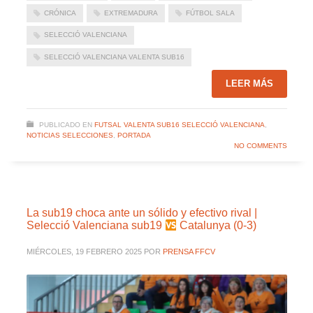
CRÓNICA
EXTREMADURA
FÚTBOL SALA
SELECCIÓ VALENCIANA
SELECCIÓ VALENCIANA VALENTA SUB16
LEER MÁS
PUBLICADO EN
FUTSAL VALENTA SUB16 SELECCIÓ VALENCIANA
,
NOTICIAS SELECCIONES
,
PORTADA
NO COMMENTS
La sub19 choca ante un sólido y efectivo rival |
Selecció Valenciana sub19
Catalunya (0-3)
MIÉRCOLES, 19 FEBRERO 2025
POR
PRENSA FFCV