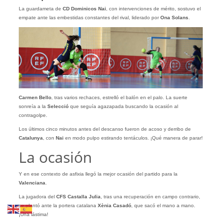
La guardameta de
CD Dominicos Nai
, con intervenciones de mérito, sostuvo el
empate ante las embestidas constantes del rival, liderado por
Ona Solans
.
Carmen Bello
, tras varios rechaces, estrelló el balón en el palo. La suerte
sonreía a la
Selecció
que seguía agazapada buscando la ocasión al
contragolpe.
Los últimos cinco minutos antes del descanso fueron de acoso y derribo de
Catalunya
, con
Nai
en modo pulpo estirando tentáculos. ¡Qué manera de parar!
La ocasión
Y en ese contexto de asfixia llegó la mejor ocasión del partido para la
Valenciana
.
La jugadora del
CFS Castalla
Julia
, tras una recuperación en campo contrario,
se plantó ante la portera catalana
Xènia Casadó
, que sacó el mano a mano.
¡Una lástima!