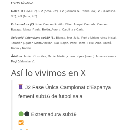
FICHA TÉCNICA
Goles:
0-1 (Mur, 2′), 0-2 (Aroa, 25′), 1-2 (Carmen S. Portillo, 34′), 2-2 (Carolina,
38′), 2-3 (Aroa, 40′)
Extremadura (2):
Itziar, Carmen Portillo, Elisa, Joaqui, Candela, Carmen
Bazaga, Marta, Paula, Belén, Aurora, Carolina y Carla.
Selecció Valenciana sub19 (3):
Blanca, Mur, Julia, Puyi y Miriam -cinco inicial-.
También jugaron Marta Abellán, Nai, Bojan, Irene Ramo, Feliu, Aroa, Antolí,
Rocío y Natalia.
Árbitros:
Adrián González, Daniel Martín y Lara López (crono). Amonestaron a
Puyi (Valenciana).
Así lo vivimos en X
J2 Fase Única Campionat d'Espanya
femení sub16 de futbol sala
Extremadura sub19