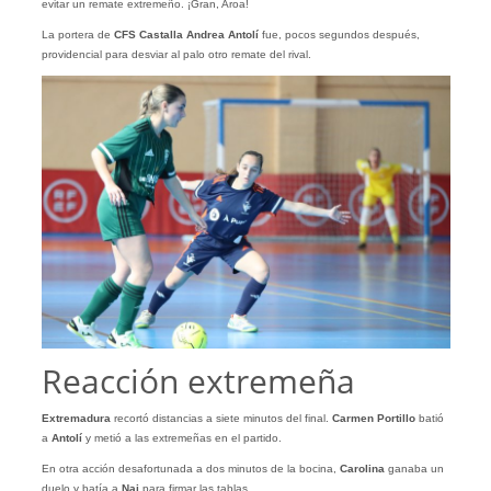
evitar un remate extremeño. ¡Gran, Aroa!
La portera de
CFS Castalla Andrea Antolí
fue, pocos segundos después,
providencial para desviar al palo otro remate del rival.
Reacción extremeña
Extremadura
recortó distancias a siete minutos del final.
Carmen Portillo
batió
a
Antolí
y metió a las extremeñas en el partido.
En otra acción desafortunada a dos minutos de la bocina,
Carolina
ganaba un
duelo y batía a
Nai
para firmar las tablas.