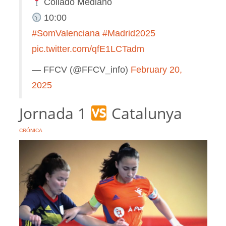
Collado Mediano
10:00
#SomValenciana
#Madrid2025
pic.twitter.com/qfE1LCTadm
— FFCV (@FFCV_info)
February 20,
2025
Jornada 1
Catalunya
CRÓNICA