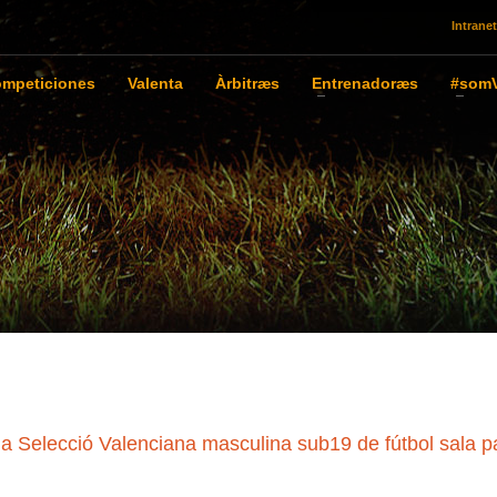
Intranet
mpeticiones
Valenta
Àrbitræs
Entrenadoræs
#somV
Selecció Valenciana masculina sub19 de fútbol sala p