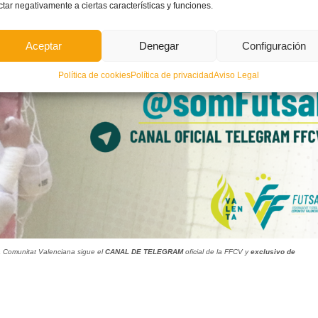
ctar negativamente a ciertas características y funciones.
ase Final del
Campeonato de España
de 2025 en Córdoba.
Aceptar
Denegar
Configuración
Política de cookies
Política de privacidad
Aviso Legal
la Comunitat Valenciana sigue el
CANAL DE TELEGRAM
oficial de la FFCV y
exclusivo de