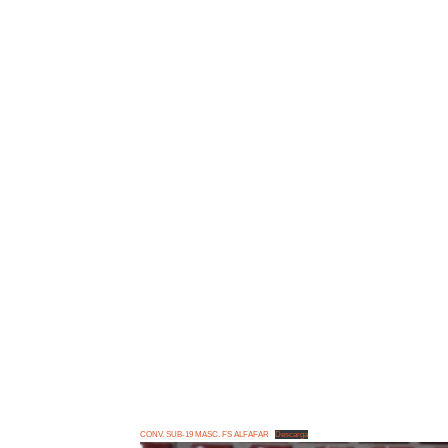
CONV. SUB-19 MASC. FS ALFAFAR
Descarga