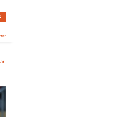
S
ENTS
ar