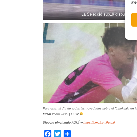
afe
La Selecció sub19 disputó la F
Para estar al día de todas las novedades sobre el fútbol sala en 
futsal
#somFutsal | FFCV
Síguelo pinchando
AQUÍ
➜
https://t.me/somFutsal
Facebook
Twitter
Compartir