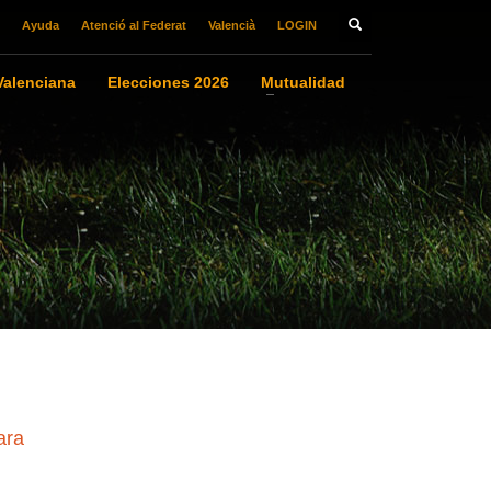
Ayuda
Atenció al Federat
Valencià
LOGIN
alenciana
Elecciones 2026
Mutualidad
ara