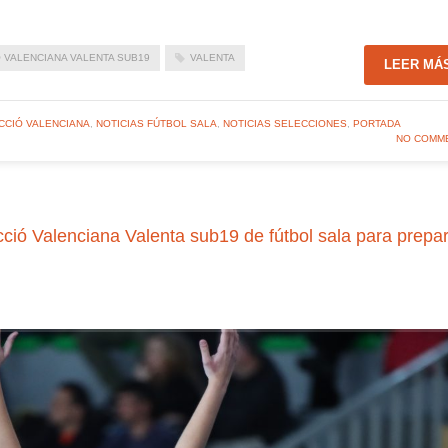
 VALENCIANA VALENTA SUB19
VALENTA
LEER MÁ
CCIÓ VALENCIANA
,
NOTICIAS FÚTBOL SALA
,
NOTICIAS SELECCIONES
,
PORTADA
NO COMM
 Valenciana Valenta sub19 de fútbol sala para prepar