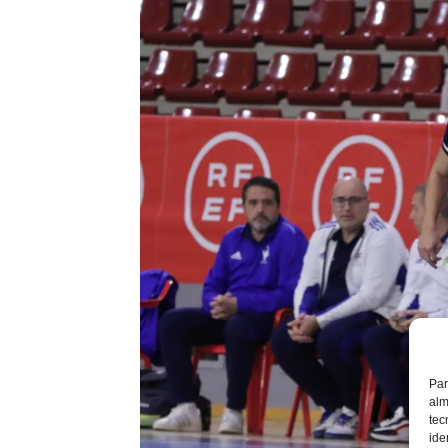
Par
alm
tec
ide