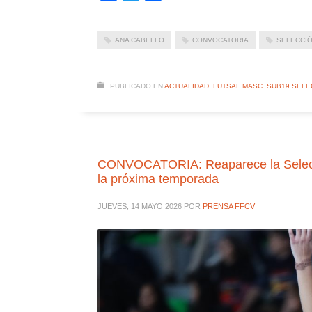
ANA CABELLO
CONVOCATORIA
SELECCIÓ
PUBLICADO EN
ACTUALIDAD
,
FUTSAL MASC. SUB19 SELE
CONVOCATORIA: Reaparece la Selecció
la próxima temporada
JUEVES, 14 MAYO 2026
POR
PRENSA FFCV