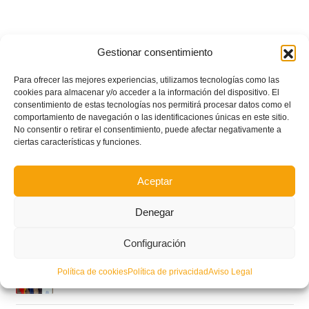
Gestionar consentimiento
Para ofrecer las mejores experiencias, utilizamos tecnologías como las
cookies para almacenar y/o acceder a la información del dispositivo. El
consentimiento de estas tecnologías nos permitirá procesar datos como el
comportamiento de navegación o las identificaciones únicas en este sitio.
No consentir o retirar el consentimiento, puede afectar negativamente a
ciertas características y funciones.
Aceptar
Denegar
POSTS RECIENTES
Configuración
Ferran Torres se da un baño de masas y se convierte
Política de cookies
Política de privacidad
Aviso Legal
en el embajador de la Comunitat Valenciana