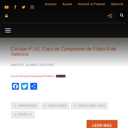
Intranet
Ayuda
Atenció al Federat
Valencià
Circular nº. 41, Copa de Campeones de Fútbol-8 de
Valencia
MARTES, 16 ABRIL 2019
POR
Circular 41 Copa de Campeones F8 Valencia
Descarga
Facebook
Twitter
Compartir
CAMPEONES
CIRCULARES
CIRCULARES 18/19
FÚTBOL 8
LEER MÁS