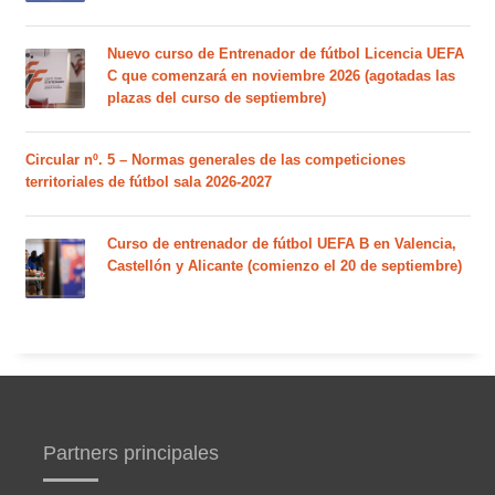
Nuevo curso de Entrenador de fútbol Licencia UEFA
C que comenzará en noviembre 2026 (agotadas las
plazas del curso de septiembre)
Circular nº. 5 – Normas generales de las competiciones
territoriales de fútbol sala 2026-2027
Curso de entrenador de fútbol UEFA B en Valencia,
Castellón y Alicante (comienzo el 20 de septiembre)
Partners principales