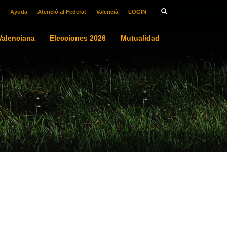
Ayuda
Atenció al Federat
Valencià
LOGIN
alenciana
Elecciones 2026
Mutualidad