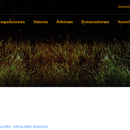
Intranet
mpeticiones
Valenta
Àrbitræs
Entrenadoræs
#somV
ULARES
,
CIRCULARES 2018/2019