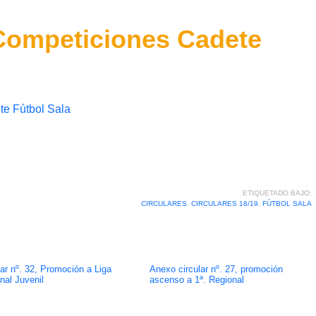
, Competiciones Cadete
te Fútbol Sala
ETIQUETADO BAJO:
CIRCULARES
,
CIRCULARES 18/19
,
FÚTBOL SALA
lar nº. 32, Promoción a Liga
Anexo circular nº. 27, promoción
nal Juvenil
ascenso a 1ª. Regional