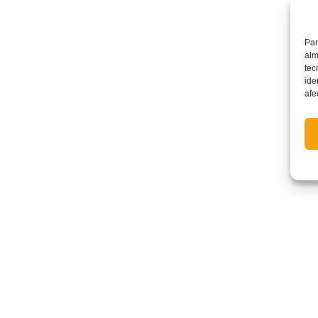
Par
alm
tec
ide
afe