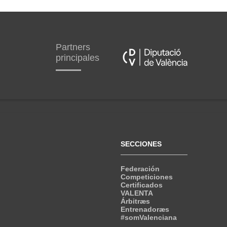
Partners
principales
SECCIONES
Federación
Competiciones
Certificados
VALENTA
Árbitræs
Entrenadoræs
#somValenciana