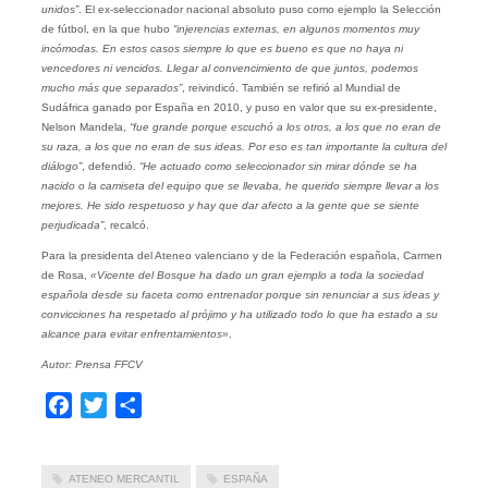
unidos”
. El ex-seleccionador nacional absoluto puso como ejemplo la Selección
de fútbol, en la que hubo
“injerencias externas, en algunos momentos muy
incómodas.
En estos casos siempre lo que es bueno es que no haya ni
vencedores ni vencidos. Llegar al convencimiento de que juntos, podemos
mucho más que separados”
, reivindicó. También se refirió al Mundial de
Sudáfrica ganado por España en 2010, y puso en valor que su ex-presidente,
Nelson Mandela,
“fue grande porque escuchó a los otros, a los que no eran de
su raza, a los que no eran de sus ideas. Por eso es tan importante la cultura del
diálogo”
, defendió.
“He actuado como seleccionador sin mirar dónde se ha
nacido o la camiseta del equipo que se llevaba, he querido siempre llevar a los
mejores. He sido respetuoso y hay que dar afecto a la gente que se siente
perjudicada”
, recalcó.
Para la presidenta del Ateneo valenciano y de la Federación española, Carmen
de Rosa,
«Vicente del Bosque ha dado un gran ejemplo a toda la sociedad
española desde su faceta como entrenador porque sin renunciar a sus ideas y
convicciones ha respetado al prójimo y ha utilizado todo lo que ha estado a su
alcance para evitar enfrentamientos»
.
Autor: Prensa FFCV
Facebook
Twitter
Compartir
ATENEO MERCANTIL
ESPAÑA