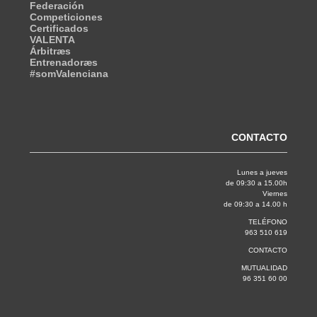
Federación
Competiciones
Certificados
VALENTA
Árbitræs
Entrenadoræs
#somValenciana
CONTACTO
Lunes a jueves
de 09:30 a 15.00h
Viernes
de 09:30 a 14.00 h
TELÉFONO
963 510 619
CONTACTO
MUTUALIDAD
96 351 60 00