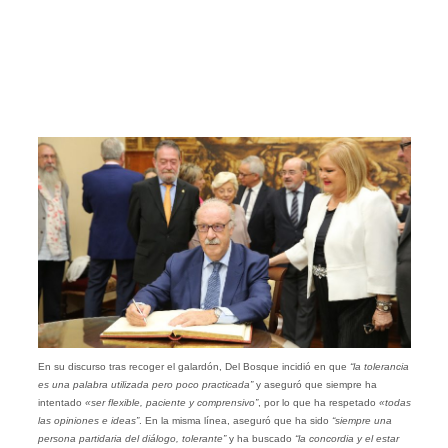
En su discurso tras recoger el galardón, Del Bosque incidió en que
“la tolerancia
es una palabra utilizada pero poco practicada”
y aseguró que siempre ha
intentado
«ser flexible, paciente y comprensivo”
, por lo que ha respetado
«todas
las opiniones e ideas”
. En la misma línea, aseguró que ha sido
“siempre una
persona partidaria del diálogo, tolerante”
y ha buscado
“la concordia y el estar