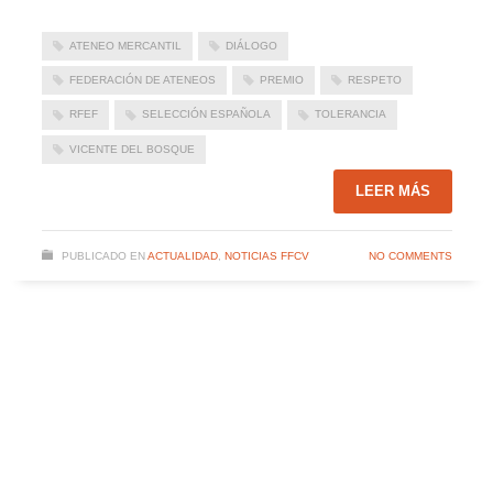
ATENEO MERCANTIL
DIÁLOGO
FEDERACIÓN DE ATENEOS
PREMIO
RESPETO
RFEF
SELECCIÓN ESPAÑOLA
TOLERANCIA
VICENTE DEL BOSQUE
LEER MÁS
PUBLICADO EN
ACTUALIDAD
,
NOTICIAS FFCV
NO COMMENTS