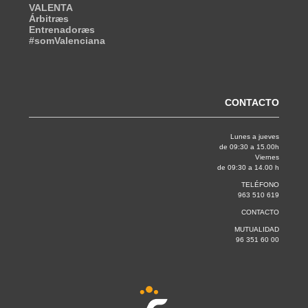
VALENTA
Árbitræs
Entrenadoræs
#somValenciana
CONTACTO
Lunes a jueves
de 09:30 a 15.00h
Viernes
de 09:30 a 14.00 h
TELÉFONO
963 510 619
CONTACTO
MUTUALIDAD
96 351 60 00