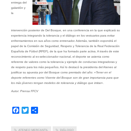
entrega del
galardón y
la
intervención posterior de Del Bosque, en una conferencia en la que explicará su
experiencia integrando la tolerancia y el diálogo en los vestuarios para evitar
enfrentamientos en sus años como entrenador. Además, también expondrá el
papel de la Comisión de Seguridad, Respeto y Tolerancia de la Real Federación
Española de Fútbol (RFEF), de la que ha formado parte activa. A través de este
reconocimiento al ex-seleccionador nacional, el deporte se asienta como
referente de valores como la tolerancia y ejemplo de conductas integradoras y
de respeto para los más pequeños. Así lo destacó la presidenta del Ateneo al
justificar su apuesta por del Bosque como premiado del año:
«Tener en el
deporte referentes como Vicente del Bosque son de gran importancia para que
los más jóvenes tengan modelos de tolerancia y diálogo que imitar»
.
Autor: Prensa FFCV
Facebook
Twitter
Compartir
ATENEO MERCANTIL
DIÁLOGO