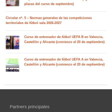
plazas del curso de septiembre)
Circular nº. 5 – Normas generales de las competiciones
territoriales de fútbol sala 2026-2027
Curso de entrenador de fútbol UEFA B en Valencia,
Castellón y Alicante (comienzo el 20 de septiembre)
Curso de entrenador de fútbol UEFA A en Valencia,
Castellón y Alicante (comienzo el 20 de septiembre)
Partners principales