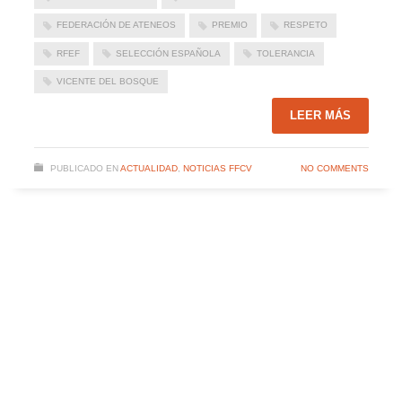
FEDERACIÓN DE ATENEOS
PREMIO
RESPETO
RFEF
SELECCIÓN ESPAÑOLA
TOLERANCIA
VICENTE DEL BOSQUE
LEER MÁS
PUBLICADO EN
ACTUALIDAD
,
NOTICIAS FFCV
NO COMMENTS