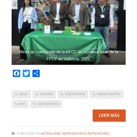
Mesa de cuestación de la AECC en la nueva sede de la
FFCV en València, 2025.
Facebook
Twitter
Compartir
AECC
CÁNCER
CUESTACIÓN
HUCHA DIGITAL
RSC
SOLIDARIDAD
LEER MÁS
PUBLICADO EN
ACTUALIDAD
,
NOTICIAS FFCV
,
NOTICIAS RSC
,