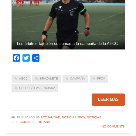
Los árbitros también se suman a la campaña de la AECC.
Facebook
Twitter
Compartir
AECC
BRAZALETE
CAMPAÑA
FFCV
SELECCIÓ VALENCIANA
LEER MÁS
PUBLICADO EN
ACTUALIDAD
,
NOTICIAS FFCV
,
NOTICIAS
SELECCIONES
,
PORTADA
NO COMMENTS