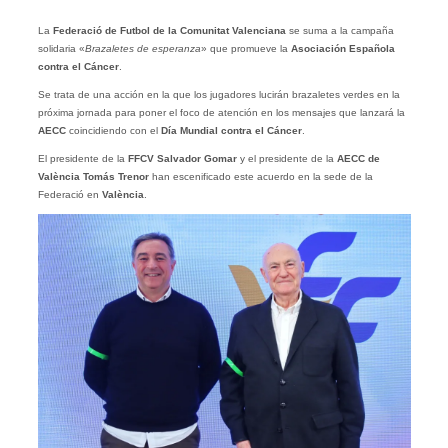
La
Federació de Futbol de la Comunitat Valenciana
se suma a la campaña
solidaria «
Brazaletes de
esperanza
» que promueve la
Asociación Española
contra el Cáncer
.
Se trata de una acción en la que los jugadores lucirán brazaletes verdes en la
próxima jornada para poner el foco de atención en los mensajes que lanzará la
AECC
coincidiendo con el
Día Mundial contra el Cáncer
.
El presidente de la
FFCV Salvador Gomar
y el presidente de la
AECC de
València Tomás Trenor
han escenificado este acuerdo en la sede de la
Federació en
València
.