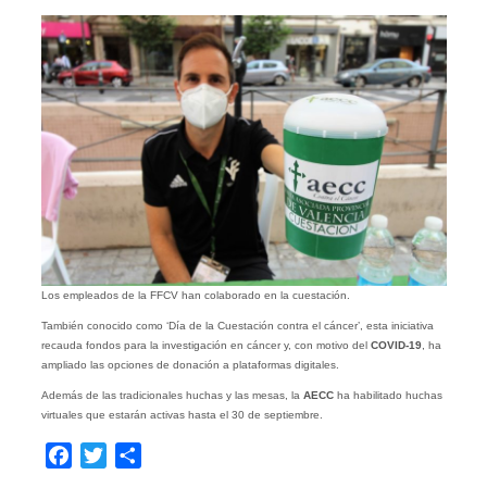
Los empleados de la FFCV han colaborado en la cuestación.
También conocido como ‘Día de la Cuestación contra el cáncer’, esta iniciativa
recauda fondos para la investigación en cáncer y, con motivo del
COVID-19
, ha
ampliado las opciones de donación a plataformas digitales.
Además de las tradicionales huchas y las mesas, la
AECC
ha habilitado huchas
virtuales que estarán activas hasta el 30 de septiembre.
Facebook
Twitter
Compartir