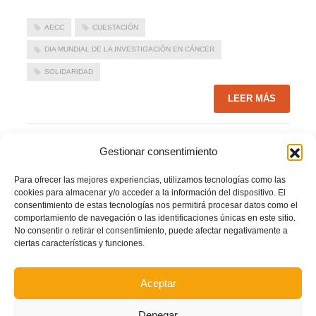
AECC
CUESTACIÓN
DIA MUNDIAL DE LA INVESTIGACIÓN EN CÁNCER
SOLIDARIDAD
LEER MÁS
PUBLICADO EN
NOTICIAS FFCV
,
PORTADA
NO COMMENTS
Gestionar consentimiento
Para ofrecer las mejores experiencias, utilizamos tecnologías como las
cookies para almacenar y/o acceder a la información del dispositivo. El
consentimiento de estas tecnologías nos permitirá procesar datos como el
La FFCV, junto a AECC en la Jornada de
comportamiento de navegación o las identificaciones únicas en este sitio.
Cuestación contra el Cáncer
No consentir o retirar el consentimiento, puede afectar negativamente a
ciertas características y funciones.
JUEVES, 07 JUNIO 2018
POR
Aceptar
Denegar