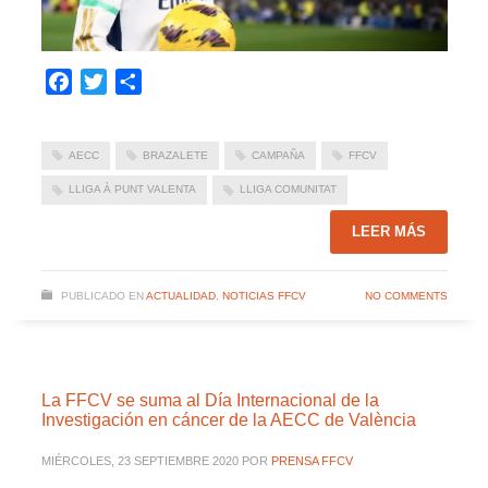
Facebook
Twitter
Compartir
AECC
BRAZALETE
CAMPAÑA
FFCV
LLIGA À PUNT VALENTA
LLIGA COMUNITAT
LEER MÁS
PUBLICADO EN
ACTUALIDAD
,
NOTICIAS FFCV
NO COMMENTS
La FFCV se suma al Día Internacional de la
Investigación en cáncer de la AECC de València
MIÉRCOLES, 23 SEPTIEMBRE 2020
POR
PRENSA FFCV