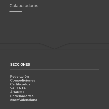
Colaboradores
SECCIONES
Federación
Competiciones
Certificados
VALENTA
Árbitræs
Entrenadoræs
#somValenciana