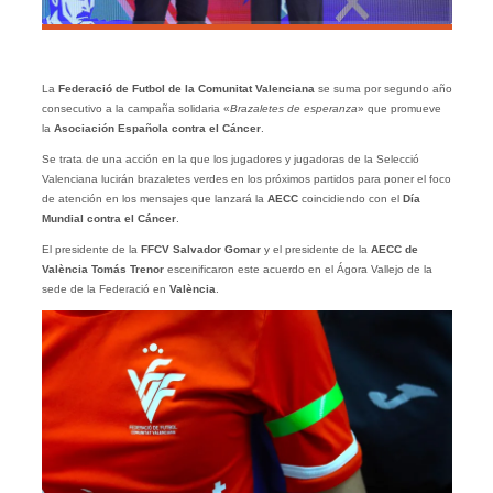
La
Federació de Futbol de la Comunitat Valenciana
se suma por segundo año
consecutivo a la campaña solidaria «
Brazaletes de
esperanza
» que promueve
la
Asociación Española contra el Cáncer
.
Se trata de una acción en la que los jugadores y jugadoras de la Selecció
Valenciana lucirán brazaletes verdes en los próximos partidos para poner el foco
de atención en los mensajes que lanzará la
AECC
coincidiendo con el
Día
Mundial contra el Cáncer
.
El presidente de la
FFCV Salvador Gomar
y el presidente de la
AECC de
València Tomás Trenor
escenificaron este acuerdo en el Ágora Vallejo de la
sede de la Federació en
València
.