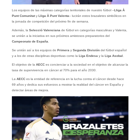
Los equipos de las máximas categorías territoriales de nuestro fútbol –
Lliga À
Punt Comunitat
y
Lliga À Punt Valenta
– lucirán estos brazaletes simbólicos en
la jornada de competición del próximo fin de semana.
Además, la
Selecció Valenciana
de fútbol en categorías masculinas y Valenta,
se unirán a la iniciativa en sus próximos amistosos preparatorios del
Campeonato de España
.
Se unirán así a los equipos de
Primera
y
Segunda División
del fútbol español
y a los de otras disciplinas deportivas como la
Liga Endesa
y la
Liga Asobal
.
El objetivo de la
AECC
es concienciar a la sociedad en el objetivo de alcanzar la
tasa de supervivencia en cáncer al 70% para el año 2030.
La
AECC
es la entidad de referencia en la lucha contra el cáncer desde hace
69 años y dedica sus esfuerzos a mostrar la realidad del cáncer en España y
detectar áreas de mejora.