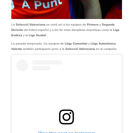
La
Selecció Valenciana
se unirá así a los equipos de
Primera
y
Segunda
División
del fútbol español y a los de otras disciplinas deportivas como la
Liga
Endesa
y la
Liga Asobal
.
La pasada temporada, los equipos de
Lliga Comunitat
y
Lliga Autonòmica
Valenta
también participaron junto a la
Selecció Valenciana
en la campaña.
View this post on Instagram