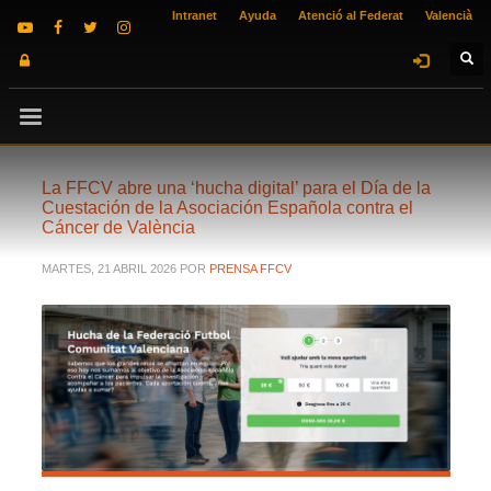
Intranet
Ayuda
Atenció al Federat
Valencià
La FFCV abre una ‘hucha digital’ para el Día de la
Cuestación de la Asociación Española contra el
Cáncer de València
MARTES, 21 ABRIL 2026
POR
PRENSA FFCV