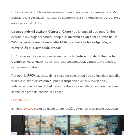
El cáncer es el problema sociosanitario más importante de nuestro país. Pero
gracias a la investigación la tasa de supervivencia en hombres es del 55,3% y
en mujeres del 61,7%.
La
Asociación Española Contra el Cáncer
es la entidad que más fondos
destina a investigar el cáncer, porque
el objetivo es alcanzar el reto de un
70% de supervivencia en el año 2030, gracias a la investigación, la
prevención y la detección precoz.
El 7 de mayo, Día de la Cuestación, desde la
Federación de Futbol de la
Comunitat Valenciana
, como empresa colaboradora, vamos a ayudarles a
captar más fondos.
Por eso, la
FFCV
, además de la mesa de cuestación que se instalará ese día
frente a la sede de
València
, pone a disposición de sus federados y
federadas
una hucha digital
para que donemos en ella y demostremos que
somos capaces de cambiar las cosas
.
HUCHA FFCV
En este
ENLACE
podrás hacer tu aportación. ¡Muchas gracias por colaborar!