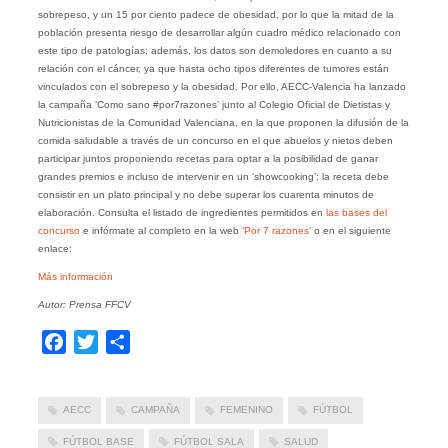
sobrepeso, y un 15 por ciento padece de obesidad, por lo que la mitad de la
población presenta riesgo de desarrollar algún cuadro médico relacionado con
este tipo de patologías; además, los datos son demoledores en cuanto a su
relación con el cáncer, ya que hasta ocho tipos diferentes de tumores están
vinculados con el sobrepeso y la obesidad. Por ello, AECC-Valencia ha lanzado
la campaña ‘Como sano #por7razones’ junto al Colegio Oficial de Dietistas y
Nutricionistas de la Comunidad Valenciana, en la que proponen la difusión de la
comida saludable a través de un concurso en el que abuelos y nietos deben
participar juntos proponiendo recetas para optar a la posibilidad de ganar
grandes premios e incluso de intervenir en un ‘showcooking’; la receta debe
consistir en un plato principal y no debe superar los cuarenta minutos de
elaboración. Consulta el listado de ingredientes permitidos en
las bases del
concurso
e infórmate al completo en la web ‘
Por 7 razones
‘ o en el siguiente
enlace:
Más información
Autor: Prensa FFCV
Facebook
Twitter
Compartir
AECC
CAMPAÑA
FEMENINO
FÚTBOL
FÚTBOL BASE
FÚTBOL SALA
SALUD