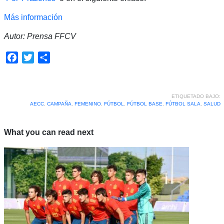
Más información
Autor: Prensa FFCV
Facebook
Twitter
Compartir
ETIQUETADO BAJO:
AECC
,
CAMPAÑA
,
FEMENINO
,
FÚTBOL
,
FÚTBOL BASE
,
FÚTBOL SALA
,
SALUD
What you can read next