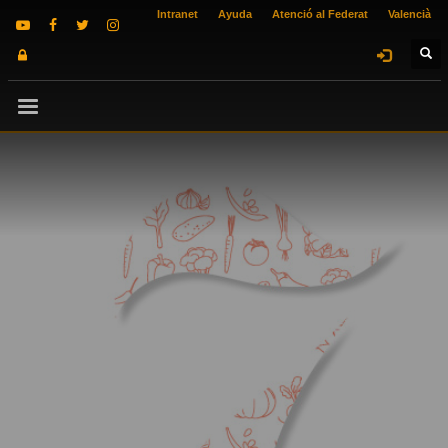
Intranet
Ayuda
Atenció al Federat
Valencià