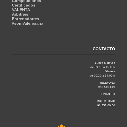
Competiciones
Certificados
VALENTA
Árbitræs
Entrenadoræs
#somValenciana
CONTACTO
Lunes a jueves
de 09:30 a 15.00h
Viernes
de 09:30 a 14.00 h
TELÉFONO
963 510 619
CONTACTO
MUTUALIDAD
96 351 60 00