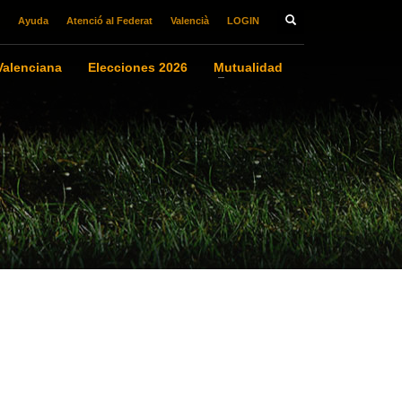
Ayuda
Atenció al Federat
Valencià
LOGIN
alenciana
Elecciones 2026
Mutualidad