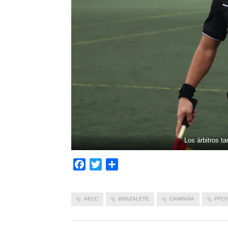
Los árbitros 
Facebook
Twitter
Compartir
AECC
BRAZALETE
CAMPAÑA
FFCV