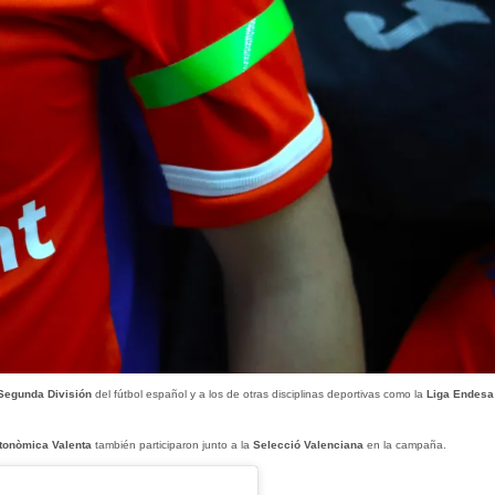
Segunda División
del fútbol español y a los de otras disciplinas deportivas como la
Liga Endes
utonòmica Valenta
también participaron junto a la
Selecció Valenciana
en la campaña.