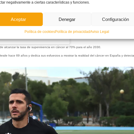
ctar negativamente a ciertas características y funciones.
Aceptar
Denegar
Configuración
Política de cookies
Política de privacidad
Aviso Legal
(@ffcv_info)
 de alcanzar la tasa de supervivencia en cáncer al 70% para el año 2030.
 desde hace 69 años y dedica sus esfuerzos a mostrar la realidad del cáncer en España y detecta