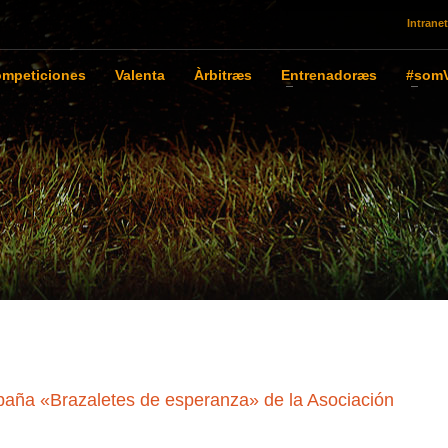
Intranet
mpeticiones
Valenta
Àrbitræs
Entrenadoræs
#somV
aña «Brazaletes de esperanza» de la Asociación