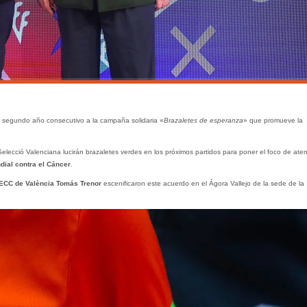
 segundo año consecutivo a la campaña solidaria «
Brazaletes de
esperanza
» que promueve la
Selecció Valenciana lucirán brazaletes verdes en los próximos partidos para poner el foco de ate
dial contra el Cáncer
.
ECC de València Tomás Trenor
escenificaron este acuerdo en el Ágora Vallejo de la sede de la