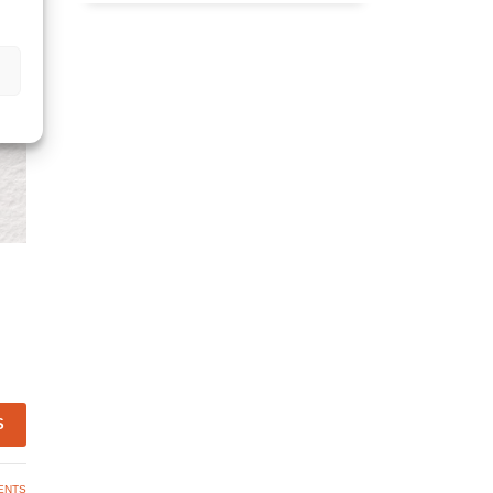
S
ENTS