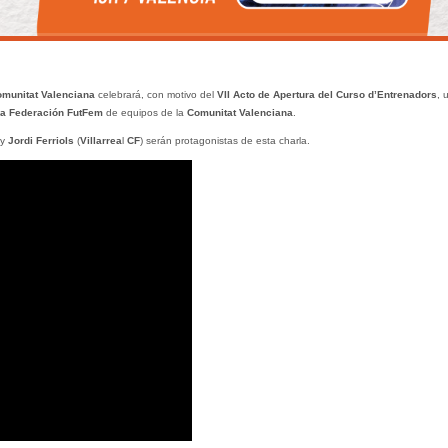
omunitat Valenciana
celebrará, con motivo del
VII Acto de
Apertura del Curso d’Entrenadors
, 
ra Federación FutFem
de equipos de la
Comunitat Valenciana
.
 y
Jordi Ferriols
(
Villarrea
l
CF
) serán protagonistas de esta charla.