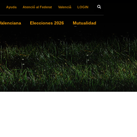
Ayuda
Atenció al Federat
Valencià
LOGIN
alenciana
Elecciones 2026
Mutualidad