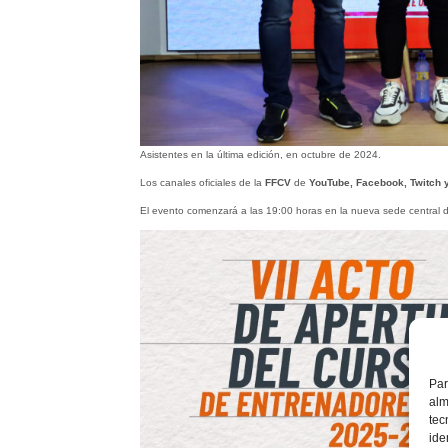
Asistentes en la última edición, en octubre de 2024.
Los canales oficiales de la
FFCV
de
YouTube, Facebook, Twitch y
El evento comenzará a las 19:00 horas en la nueva sede central 
Par
alm
tec
ide