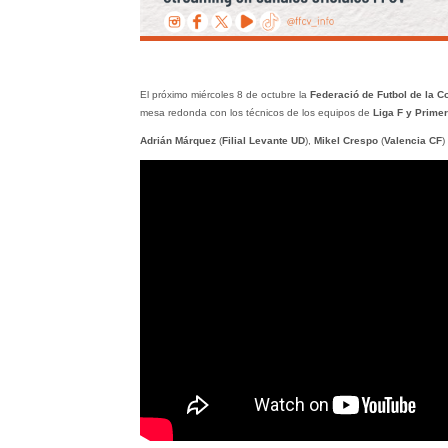
El próximo miércoles 8 de octubre la
Federació de Futbol de la C
mesa redonda con los técnicos de los equipos de
Liga F y Prime
Adrián Márquez
(
Filial
Levante UD
),
Mikel Crespo
(
Valencia CF
)