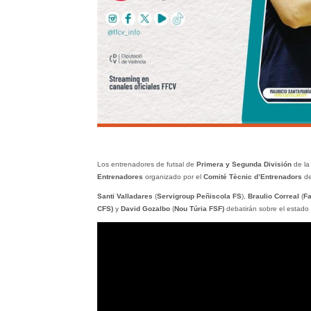
Los entrenadores de futsal de
Primera y Segunda División
de l
Entrenadores
organizado por el
Comité Tècnic d’Entrenadors
de
Santi Valladares
(
Servigroup Peñiscola FS
),
Braulio Correal
(
Fa
CFS)
y
David Gozalbo
(
Nou Túria FSF)
debatirán sobre el estado 