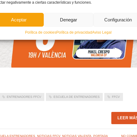
ctar negativamente a ciertas características y funciones.
Aceptar
Denegar
Configuración
Política de cookies
Política de privacidad
Aviso Legal
ENTRENADORES FFCV
ESCUELA DE ENTRENADORES
FFCV
LEER MÁ
CUELA ENTRENADORES
,
NOTICIAS FFCV
,
NOTICIAS VALENTA
,
PORTADA
NO COMM