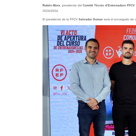
Rubén Mora
, presidente del
Comité Tècnic d’Entrenadors FFCV
y
2024/2024.
El presidente de la FFCV
Salvador Gomar
será el encargado de c