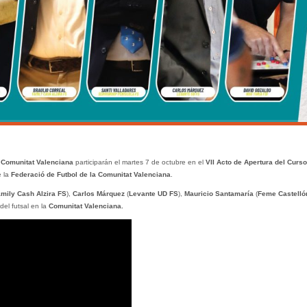
a
Comunitat Valenciana
participarán el martes 7 de octubre en el
VII Acto de Apertura del Curso
 la
Federació de Futbol de la Comunitat Valenciana
.
mily
Cash Alzira FS
),
Carlos Márquez
(
Levante UD FS
),
Mauricio Santamaría
(
Feme Castelló
del futsal en la
Comunitat Valenciana.