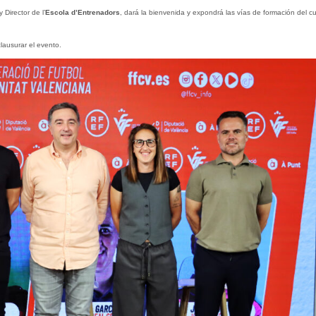
 Director de l’
Escola d’Entrenadors
, dará la bienvenida y expondrá las vías de formación del c
lausurar el evento.