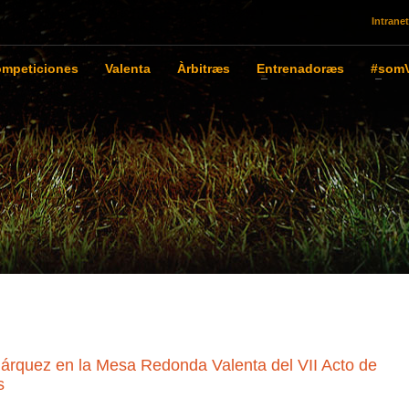
Intranet
mpeticiones
Valenta
Àrbitræs
Entrenadoræs
#somV
 Márquez en la Mesa Redonda Valenta del VII Acto de
s