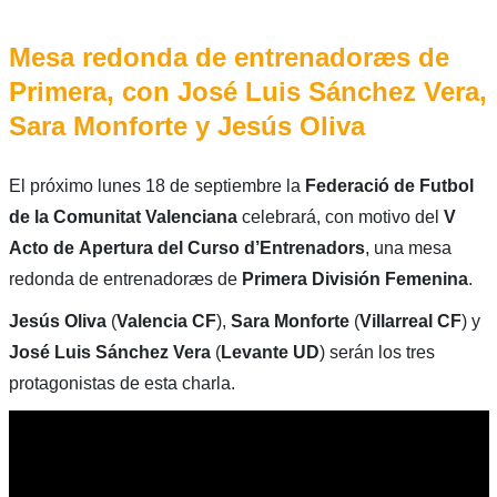
Mesa redonda de entrenadoræs de
Primera, con José Luis Sánchez Vera,
Sara Monforte y Jesús Oliva
El próximo lunes 18 de septiembre la
Federació de Futbol
de la Comunitat Valenciana
celebrará, con motivo del
V
Acto de
Apertura del Curso d’Entrenadors
, una mesa
redonda de entrenadoræs de
Primera División Femenina
.
Jesús Oliva
(
Valencia CF
),
Sara Monforte
(
Villarreal CF
) y
José Luis Sánchez Vera
(
Levante UD
) serán los tres
protagonistas de esta charla.