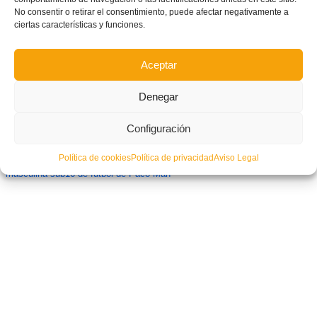
No consentir o retirar el consentimiento, puede afectar negativamente a
ciertas características y funciones.
Aceptar
Denegar
Configuración
Política de cookies
Política de privacidad
Aviso Legal
CONVOCATORIA: Primer entrenamiento de la Selecció Valenciana
masculina sub16 de fútbol de Paco Marí