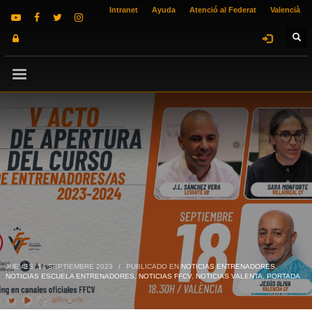
Intranet
Ayuda
Atenció al Federat
Valencià
JUEVES, 14 SEPTIEMBRE 2023
/
PUBLICADO EN
NOTICIAS ENTRENADORES
,
NOTICIAS ESCUELA ENTRENADORES
,
NOTICIAS FFCV
,
NOTICIAS VALENTA
,
PORTADA