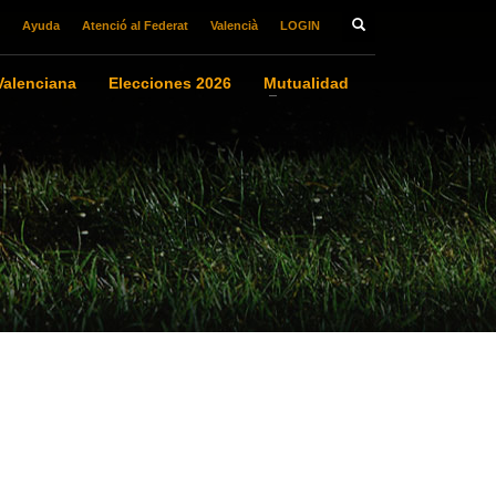
Ayuda
Atenció al Federat
Valencià
LOGIN
alenciana
Elecciones 2026
Mutualidad