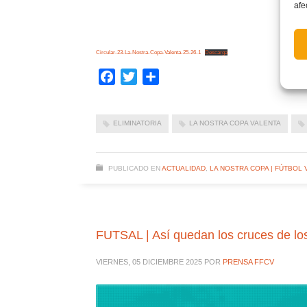
afe
Circular-23-La-Nostra-Copa-Valenta-25-26-1
Descarga
Facebook
Twitter
Compartir
ELIMINATORIA
LA NOSTRA COPA VALENTA
PUBLICADO EN
ACTUALIDAD
,
LA NOSTRA COPA | FÚTBOL 
FUTSAL | Así quedan los cruces de lo
VIERNES, 05 DICIEMBRE 2025
POR
PRENSA FFCV