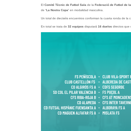
El
Comité Tècnic de Futbol Sala
de la
Federació de Futbol de l
de
‘La Nostra Copa’
en modalidad masculina.
Un total de dieciséis encuentros conforman la cuarta ronda de la 
En total se trata de
32 equipos
disputará
16 duelos
directos que 