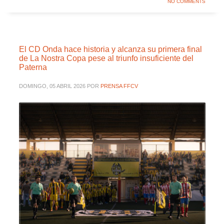
NO COMMENTS
El CD Onda hace historia y alcanza su primera final
de La Nostra Copa pese al triunfo insuficiente del
Paterna
DOMINGO, 05 ABRIL 2026
POR
PRENSA FFCV