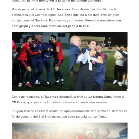
semanas.
Es muy bonito ver a la gente del pueblo contenta
”.
Por su parte, el técnico del
UE Tavernes
,
Edu
, destacó la dificultad de la
eliminatoria y el valor del logro: “Sabíamos que iba a ser duro ante un gran
equipo como el
Novelda
. Estamos muy contentos,
llevamos tres años con
este grupo y ahora toca disfrutar del pase a la final
”.
Con este resultado, el
Tavernes
disputará la final de
La Nostra Copa
frente al
CD Onda
, que ya había logrado su clasificación en la otra semifinal.
La gran final se celebrará dentro de aproximadamente dos semanas, durante el
fin de semana del 1 al 3 de mayo, con sede todavía por confirmar.