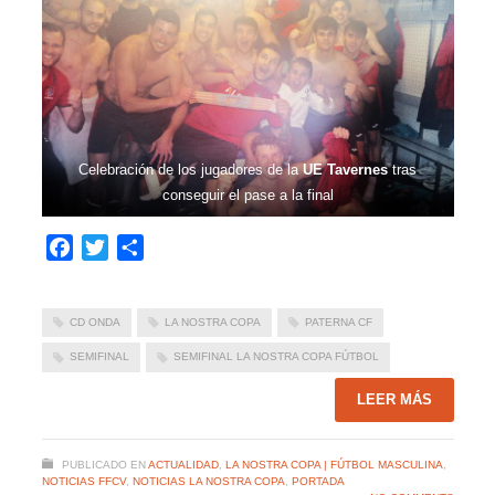
Celebración de los jugadores de la
UE Tavernes
tras
conseguir el pase a la final
Facebook
Twitter
Compartir
CD ONDA
LA NOSTRA COPA
PATERNA CF
SEMIFINAL
SEMIFINAL LA NOSTRA COPA FÚTBOL
LEER MÁS
PUBLICADO EN
ACTUALIDAD
,
LA NOSTRA COPA | FÚTBOL MASCULINA
,
NOTICIAS FFCV
,
NOTICIAS LA NOSTRA COPA
,
PORTADA