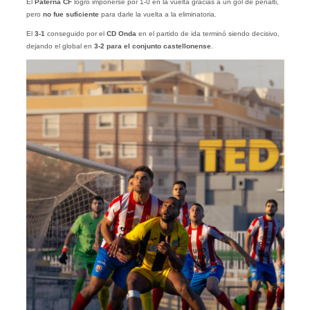
El
Paterna CF
logró imponerse por 1-0 en la vuelta gracias a un gol de penalti,
pero
no fue suficiente
para darle la vuelta a la eliminatoria.
El
3-1
conseguido por el
CD Onda
en el partido de ida terminó siendo decisivo,
dejando el global en
3-2 para el conjunto castellonense
.