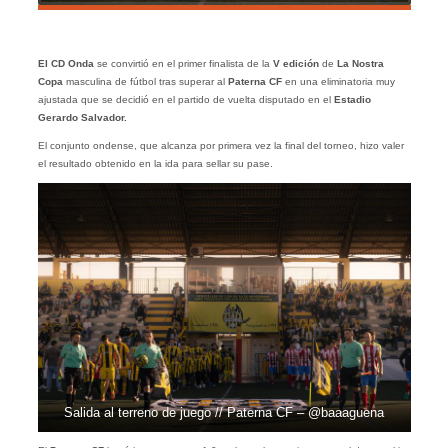
El CD Onda
se convirtió en el primer finalista de la
V edición
de
La Nostra
Copa
masculina de fútbol tras superar al
Paterna CF
en una eliminatoria muy
ajustada que se decidió en el partido de vuelta disputado en el
Estadio
Gerardo Salvador.
El conjunto ondense, que alcanza por primera vez la final del torneo, hizo valer
el resultado obtenido en la ida para sellar su pase.
Salida al terreno de juego // Paterna CF – @baaaguena