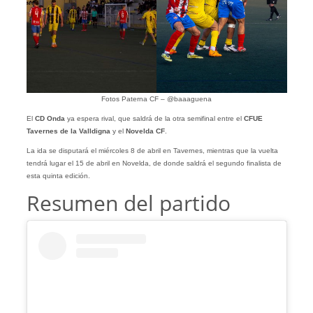
Fotos Paterna CF – @baaaguena
El
CD Onda
ya espera rival, que saldrá de la otra semifinal entre el
CFUE
Tavernes de la Valldigna
y el
Novelda CF
.
La ida se disputará el miércoles 8 de abril en Tavernes, mientras que la vuelta
tendrá lugar el 15 de abril en Novelda, de donde saldrá el segundo finalista de
esta quinta edición.
Resumen del partido