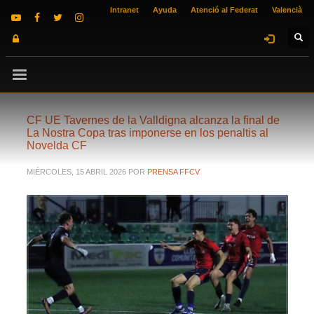
Intranet
Ayuda
Atenció al Federat
Valencià
CF UE Tavernes de la Valldigna alcanza la final de
La Nostra Copa tras imponerse en los penaltis al
Novelda CF
MIÉRCOLES, 15 ABRIL 2026
POR
PRENSA FFCV