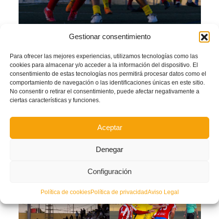
Gestionar consentimiento
Para ofrecer las mejores experiencias, utilizamos tecnologías como las
Fotos Paterna CF – @baaaguena
cookies para almacenar y/o acceder a la información del dispositivo. El
consentimiento de estas tecnologías nos permitirá procesar datos como el
El choque estuvo marcado por la intensidad y la tensión propias de una
comportamiento de navegación o las identificaciones únicas en este sitio.
semifinal, con un
Paterna
volcado en busca de la remontada y un
Onda
sólido
No consentir o retirar el consentimiento, puede afectar negativamente a
en defensa.
ciertas características y funciones.
“Somos justos merecedores de pasar”, señaló el técnico ondense,
Fernando
García
, tras el encuentro.
Aceptar
Por su parte, el guardameta
Alejandro
valoró el hito del equipo: “Estoy muy
contento porque
siempre ha sido una competición que se nos ha atascado
”.
Denegar
Configuración
Política de cookies
Política de privacidad
Aviso Legal