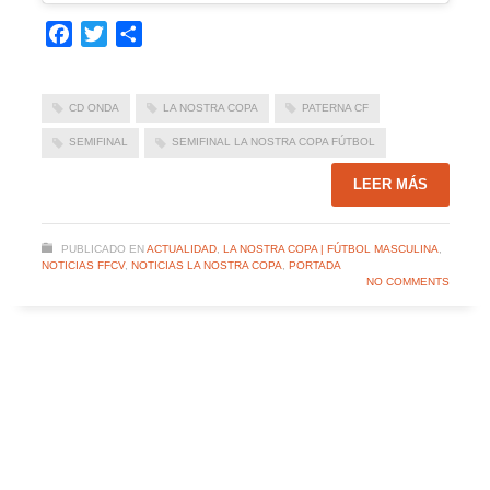
Facebook
Twitter
Compartir
CD ONDA
LA NOSTRA COPA
PATERNA CF
SEMIFINAL
SEMIFINAL LA NOSTRA COPA FÚTBOL
LEER MÁS
PUBLICADO EN
ACTUALIDAD
,
LA NOSTRA COPA | FÚTBOL MASCULINA
,
NOTICIAS FFCV
,
NOTICIAS LA NOSTRA COPA
,
PORTADA
NO COMMENTS