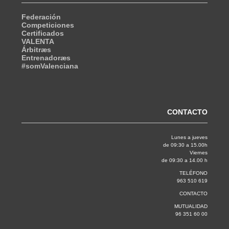
Federación
Competiciones
Certificados
VALENTA
Árbitræs
Entrenadoræs
#somValenciana
CONTACTO
Lunes a jueves
de 09:30 a 15.00h
Viernes
de 09:30 a 14.00 h
TELÉFONO
963 510 619
CONTACTO
MUTUALIDAD
96 351 60 00