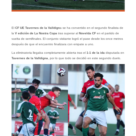
El
CF UE Tavernes de la Valldign
a se ha convertido en el segundo finalista de
la
V edición de La Nostra Copa
tras superar al
Novelda CF
en el partido de
vuelta de semifinales. El conjunto visitante logró el pase desde los once metros
después de que el encuentro finalizara con empate a uno.
La eliminatoria llegaba completamente abierta tras el
1-1 de la ida
disputada en
Tavernes de la Valldigna
, por lo que todo se decidió en este segundo duelo.