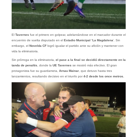
El
Tavernes
fue el primero en golpear, adelantándose en el marcador durante el
encuentro de vuelta disputado en el
Estadio Municipal ‘La Magdalena
‘. Sin
embargo, el
Novelda CF
logró igualar el partido ante su afición y mantener con
vida la eliminatoria.
Sin prórroga en la eliminatoria,
el pase a la final se decidió directamente en la
tanda de penaltis
, donde la
UE Tavernes
se mostró más efectivo. El gran
protagonista fue su guardameta,
Arnau Mainar
, que detuvo hasta tres
lanzamientos, resultando decisivo en el triunfo por
4-2 desde los once metros.