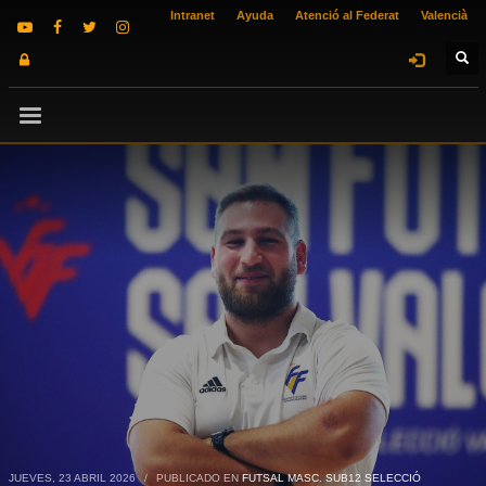
Intranet
Ayuda
Atenció al Federat
Valencià
JUEVES, 23 ABRIL 2026
/
PUBLICADO EN
FUTSAL MASC. SUB12 SELECCIÓ