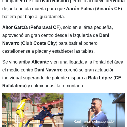
compañero de club
Iván Rascón
permitió al nueve del
Roda
dejar la pelota muerta para que
Aarón Palma
(
Vinarós CF
)
batiera por bajo al guardameta.
Aitor García
(
Peñaraval CF
), solo en el área pequeña,
aprovechó un gran centro desde la izquierda de
Dani
Navarro
(
Club Costa City
) para batir al portero
castellonense a placer y establecer las tablas.
Se vino arriba
Alicante
y en una llegada a la frontal del área,
el medio centro
Dani Navarro
coronó su gran actuación
individual superando de potente disparo a
Rafa López
(
CF
Rafalafena
) y culminar así la remontada.
Raúl Tena, seleccionador