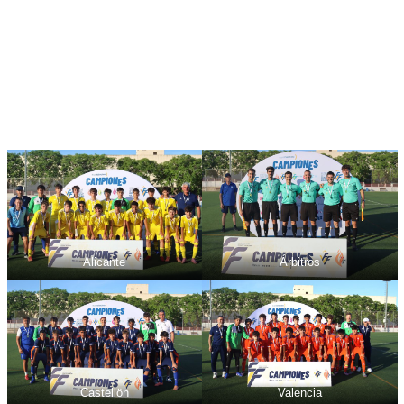
Alicante
Árbitros
Castellön
Valencia