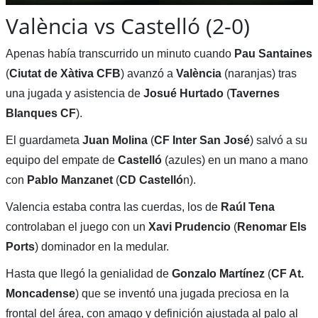
València vs Castelló (2-0)
Apenas había transcurrido un minuto cuando
Pau Santaines
(
Ciutat de Xàtiva
CFB
) avanzó a
València
(naranjas) tras
una jugada y asistencia de
Josué
Hurtado
(
Tavernes
Blanques CF
).
El guardameta
Juan Molina
(
CF Inter San José
) salvó a su
equipo del empate de
Castelló
(azules) en un mano a mano
con
Pablo Manzanet
(
CD Castelló
n).
Valencia estaba contra las cuerdas, los de
Raúl
Tena
controlaban el juego con un
Xavi Prudencio
(
Renomar Els
Ports
) dominador en la medular.
Hasta que llegó la genialidad de
Gonzalo Martínez
(
CF At.
Moncadense
) que se inventó una jugada preciosa en la
frontal del área, con amago y definición ajustada al palo al