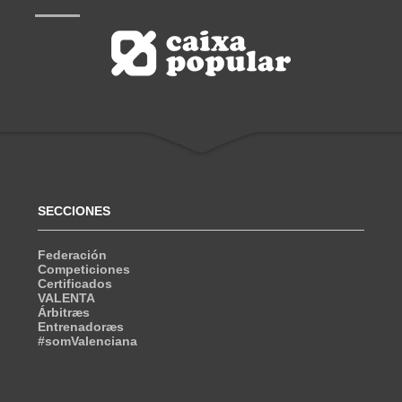
SECCIONES
Federación
Competiciones
Certificados
VALENTA
Árbitræs
Entrenadoræs
#somValenciana