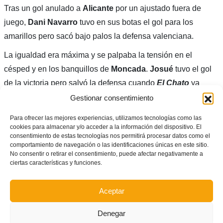
Tras un gol anulado a
Alicante
por un ajustado fuera de
juego,
Dani Navarro
tuvo en sus botas el gol para los
amarillos pero sacó bajo palos la defensa valenciana.
La igualdad era máxima y se palpaba la tensión en el
césped y en los banquillos de
Moncada
.
Josué
tuvo el gol
de la victoria pero salvó la defensa cuando
El Chato
ya
cantaba gol en la banda.
Gestionar consentimiento
El central
Miguel Zarzuela
(
Sp. Mislata UF
) desniveló el
Para ofrecer las mejores experiencias, utilizamos tecnologías como las
cookies para almacenar y/o acceder a la información del dispositivo. El
partido ‘con la chepa’ a la salida de un córner. Así revalidó
consentimiento de estas tecnologías nos permitirá procesar datos como el
València
el triunfo en el triangular por segundo año
comportamiento de navegación o las identificaciones únicas en este sitio.
No consentir o retirar el consentimiento, puede afectar negativamente a
consecutivo.
ciertas características y funciones.
Aceptar
Denegar
Juanjo Fornés, seleccionador