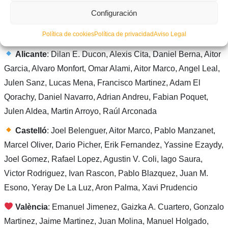
provincial de Alicante.
Cuerpos técnicos
Configuración
Alineaciones
Política de cookies
Política de privacidad
Aviso Legal
Alicante
: Dilan E. Ducon, Alexis Cita, Daniel Berna, Aitor
Garcia, Alvaro Monfort, Omar Alami, Aitor Marco, Angel Leal,
Julen Sanz, Lucas Mena, Francisco Martinez, Adam El
Qorachy, Daniel Navarro, Adrian Andreu, Fabian Poquet,
Julen Aldea, Martin Arroyo, Raúl Arconada
Castelló
: Joel Belenguer, Aitor Marco, Pablo Manzanet,
Marcel Oliver, Dario Picher, Erik Fernandez, Yassine Ezaydy,
Joel Gomez, Rafael Lopez, Agustin V. Coli, Iago Saura,
Victor Rodriguez, Ivan Rascon, Pablo Blazquez, Juan M.
Esono, Yeray De La Luz, Aron Palma, Xavi Prudencio
València
: Emanuel Jimenez, Gaizka A. Cuartero, Gonzalo
Martinez, Jaime Martinez, Juan Molina, Manuel Holgado,