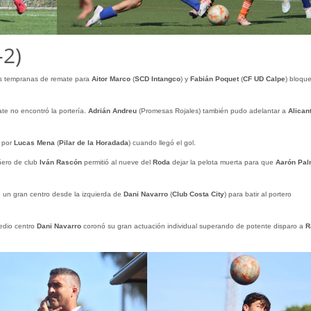
-2)
nes tempranas de remate para
Aitor
Marco
(
SCD Intangco
) y
Fabián
Poquet
(
CF UD Calpe
) bloqu
ate no encontró la portería.
Adrián
Andreu
(Promesas Rojales) también pudo adelantar a
Alican
a por
Lucas Mena
(
Pilar de la Horadada
) cuando llegó el gol.
ñero de club
Iván Rascón
permitió al nueve del
Roda
dejar la pelota muerta para que
Aarón Pa
 un gran centro desde la izquierda de
Dani Navarro
(
Club Costa City
) para batir al portero
medio centro
Dani Navarro
coronó su gran actuación individual superando de potente disparo a
R