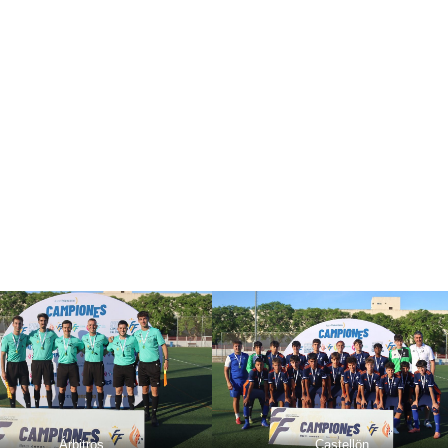
Árbitros
Castellön