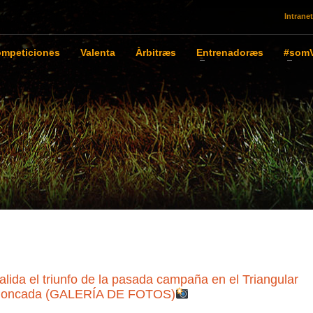
Intranet
mpeticiones
Valenta
Àrbitræs
Entrenadoræs
#somV
lida el triunfo de la pasada campaña en el Triangular
 en Moncada (GALERÍA DE FOTOS)