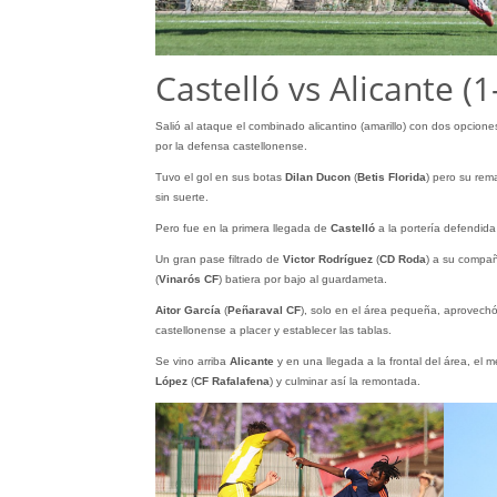
Castelló vs Alicante (1
Salió al ataque el combinado alicantino (amarillo) con dos opcio
por la defensa castellonense.
Tuvo el gol en sus botas
Dilan Ducon
(
Betis Florida
) pero su rem
sin suerte.
Pero fue en la primera llegada de
Castelló
a la portería defendid
Un gran pase filtrado de
Victor
Rodríguez
(
CD Roda
) a su compa
(
Vinarós CF
) batiera por bajo al guardameta.
Aitor García
(
Peñaraval CF
), solo en el área pequeña, aprovechó
castellonense a placer y establecer las tablas.
Se vino arriba
Alicante
y en una llegada a la frontal del área, el 
López
(
CF Rafalafena
) y culminar así la remontada.