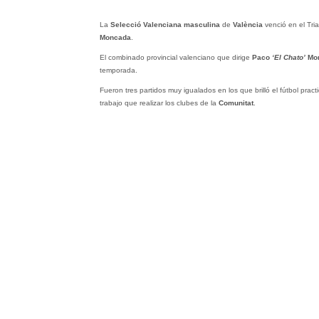
La
Selecció Valenciana masculina
de
València
venció en el Tria
Moncada
.
El combinado provincial valenciano que dirige
Paco
‘El Chato’
Mon
temporada.
Fueron tres partidos muy igualados en los que brilló el fútbol prac
trabajo que realizar los clubes de la
Comunitat
.