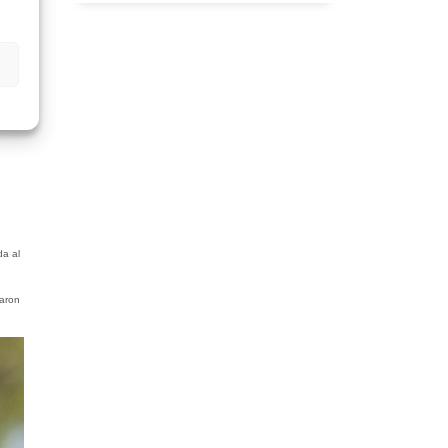
da al
laron