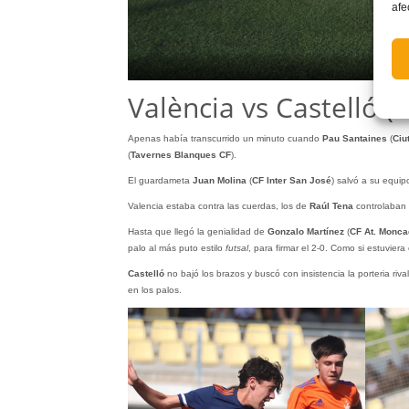
afe
València vs Castelló (2
Apenas había transcurrido un minuto cuando
Pau Santaines
(
Ciu
(
Tavernes Blanques CF
).
El guardameta
Juan Molina
(
CF Inter San José
) salvó a su equi
Valencia estaba contra las cuerdas, los de
Raúl
Tena
controlaban 
Hasta que llegó la genialidad de
Gonzalo Martínez
(
CF At. Monc
palo al más puto estilo
futsal
, para firmar el 2-0. Como si estuvier
Castelló
no bajó los brazos y buscó con insistencia la porteria riva
en los palos.