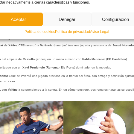
ctar negativamente a ciertas características y funciones.
Aceptar
Denegar
Configuración
Valencia
-0)
Política de cookies
Política de privacidad
Aviso Legal
tat de Xàtiva
CFB
) avanzó a
València
(naranjas) tras una jugada y asistencia de
Josué
Hurtado
po del empate de
Castelló
(azules) en un mano a mano con
Pablo Manzanet
(
CD Castelló
n).
el juego con un
Xavi Prudencio
(
Renomar Els Ports
) dominador en la medular.
adense
) que se inventó una jugada preciosa en la frontal del área, con amago y definición ajusta
a en su casa…
l, con
València
sorprendiendo a la contra. En un córner postrero, dos remates naranjas se estrel