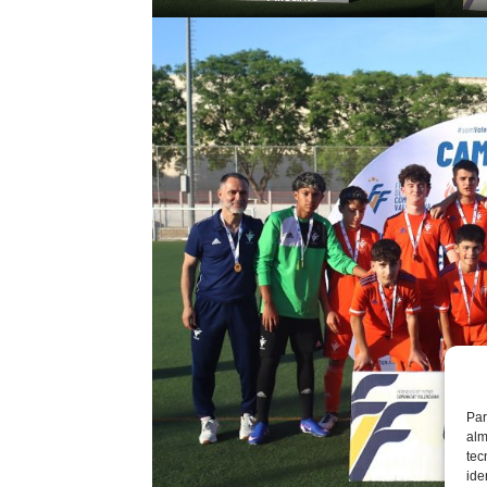
Par
alm
tec
ide