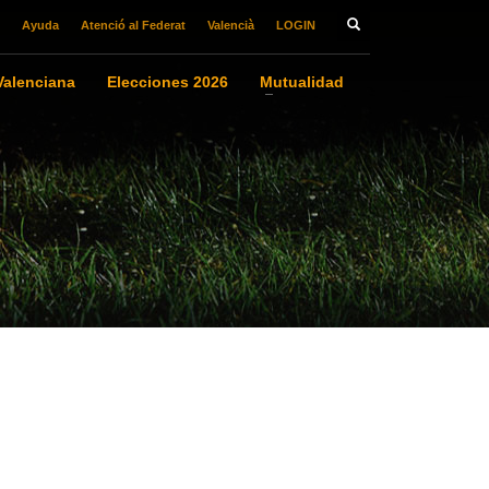
Ayuda
Atenció al Federat
Valencià
LOGIN
alenciana
Elecciones 2026
Mutualidad