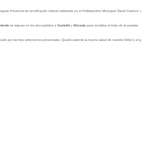
ngular Provincial de tecnificación infantil celebrado en el Polideportivo Municipal ‘David Casinos’ 
terde
se impuso en los dos partidos a
Castelló
y
Alicante
para revalidar el éxito de la pasada
ticado por las tres selecciones provinciales. Quedó patente la buena salud de nuestro fútbol y el 