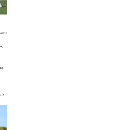
eadas
te
,
lma
afa