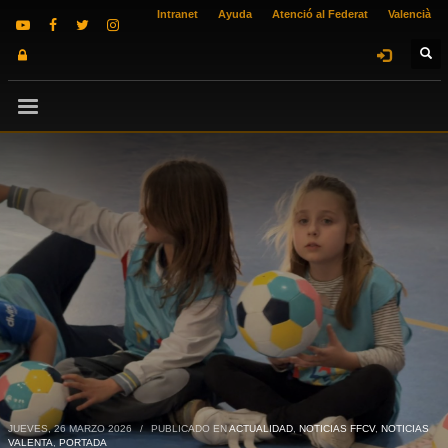
Intranet
Ayuda
Atenció al Federat
Valencià
JUEVES, 26 MARZO 2026
/
PUBLICADO EN
ACTUALIDAD
,
NOTICIAS FFCV
,
NOTICIAS
VALENTA
,
PORTADA