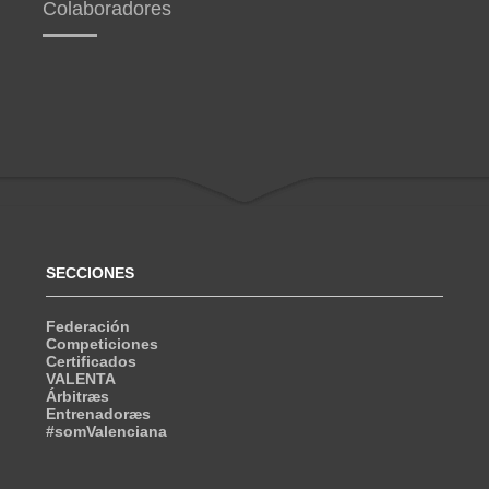
Colaboradores
SECCIONES
Federación
Competiciones
Certificados
VALENTA
Árbitræs
Entrenadoræs
#somValenciana