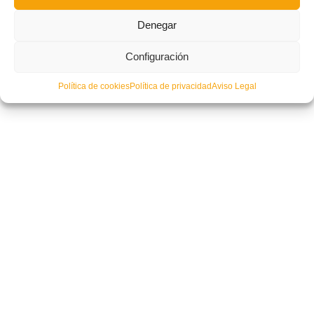
Denegar
Misa-funeral ‘in memoriam’ de Emilio Zamora Enguídanos
Configuración
Política de cookies
Política de privacidad
Aviso Legal