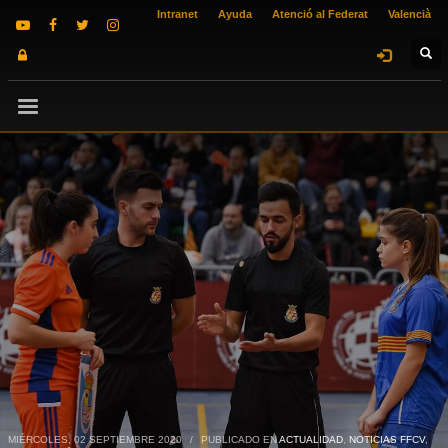
Intranet
Ayuda
Atenció al Federat
Valencià
MIÉRCOLES, 02 SEPTIEMBRE 2020
/
PUBLICADO EN
ACTUALIDAD
,
NOTICIAS FFCV
,