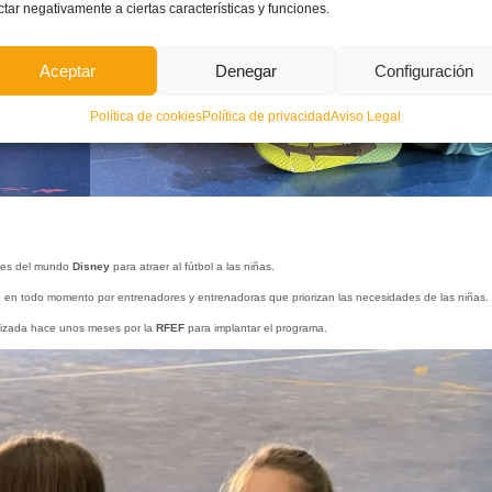
ctar negativamente a ciertas características y funciones.
Aceptar
Denegar
Configuración
Política de cookies
Política de privacidad
Aviso Legal
ajes del mundo
Disney
para atraer al fútbol a las niñas.
gido en todo momento por entrenadores y entrenadoras que priorizan las necesidades de las niñas.
nizada hace unos meses por la
RFEF
para implantar el programa.