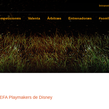
Intranet
mpeticiones
Valenta
Àrbitræs
Entrenadoræs
#somV
UEFA Playmakers de Disney