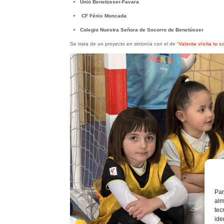
Unió Benetússer-Favara
CF Fénix Moncada
Colegio Nuestra Señora de Socorro de Benetússer
Se trata de un proyecto en sintonía con el de
‘Valenta visita tu co
Par
alm
tec
ide