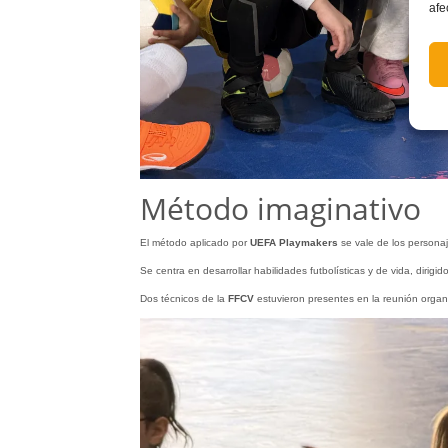
afe
Método imaginativo
El método aplicado por
UEFA Playmakers
se vale de los person
Se centra en desarrollar habilidades futbolísticas y de vida, diri
Dos técnicos de la
FFCV
estuvieron presentes en la reunión orga