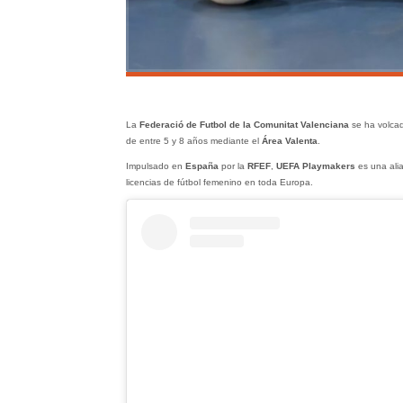
La
Federació de Futbol de la Comunitat Valenciana
se ha volcad
de entre 5 y 8 años mediante el
Área Valenta
.
Impulsado en
España
por la
RFEF
,
UEFA Playmakers
es una ali
licencias de fútbol femenino en toda Europa.