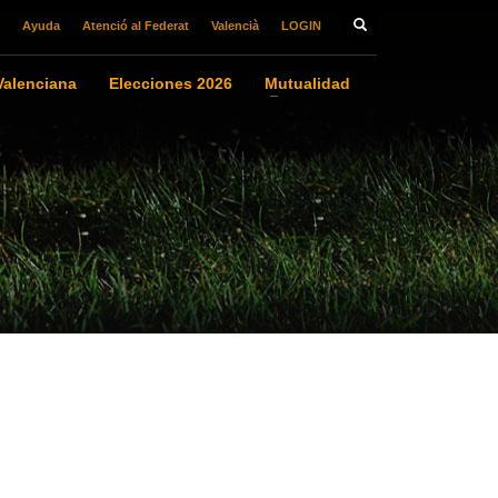
Ayuda
Atenció al Federat
Valencià
LOGIN
alenciana
Elecciones 2026
Mutualidad