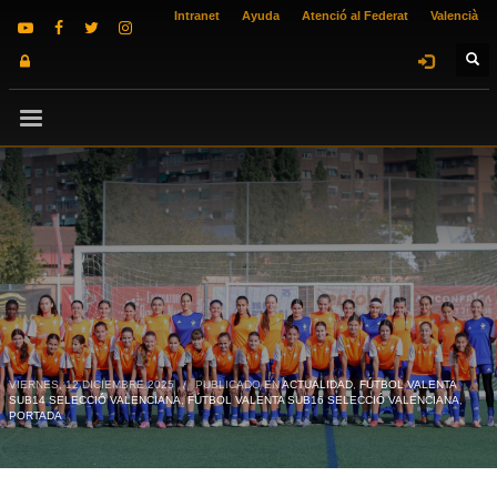
Intranet
Ayuda
Atenció al Federat
Valencià
VIERNES, 12 DICIEMBRE 2025
/
PUBLICADO EN
ACTUALIDAD
,
FÚTBOL VALENTA
SUB14 SELECCIÓ VALENCIANA
,
FÚTBOL VALENTA SUB16 SELECCIÓ VALENCIANA
,
PORTADA