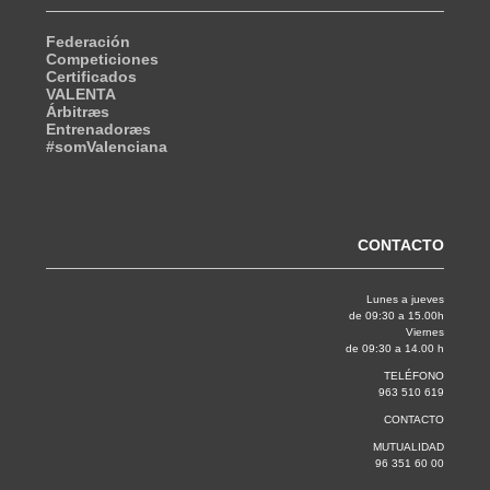
Federación
Competiciones
Certificados
VALENTA
Árbitræs
Entrenadoræs
#somValenciana
CONTACTO
Lunes a jueves
de 09:30 a 15.00h
Viernes
de 09:30 a 14.00 h
TELÉFONO
963 510 619
CONTACTO
MUTUALIDAD
96 351 60 00